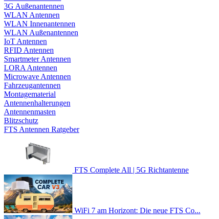
3G Außenantennen
WLAN Antennen
WLAN Innenantennen
WLAN Außenantennen
IoT Antennen
RFID Antennen
Smartmeter Antennen
LORA Antennen
Microwave Antennen
Fahrzeugantennen
Montagematerial
Antennenhalterungen
Antennenmasten
Blitzschutz
FTS Antennen Ratgeber
FTS Complete All | 5G Richtantenne
WiFi 7 am Horizont: Die neue FTS Co...