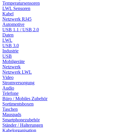
Temperatursensoren
LWL Sensoren
Kabel
Netzwerk RJ45
Automotive
USB 1.1 / USB 2.0
Daten
LWL
USB 3.0
Industrie
USB
Mobilgeräte
Netzwerk
Netzwerk LWL
Video
Stromversorgung
Audio
Telefone
Büro / Mobiles Zubehör
Sortimentsboxen
Taschen
Mauspads
Smartphonezubehör
Ständer / Halterungen
Kabelorganisation