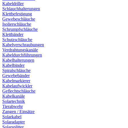
Kabeldriller
Schlauchhalterungen
Klettbefestigung
Gewebeschläuche
Isolierschläuche
Schrumpfschläuche
Klettbänder
Schutzschläuche
Kabelverschraubungen
Verdrahtungskanäle
Kabeldurchführungen
Kabelhalterungen
Kabelbinder
Spiralschläuche
Gewebebänder
Kabelmarkierer
Kabelaufwickler
Geflechtschläuche
Kabelkanäle
Solartechnik
Tierabwehr
Zangen / Einsätze
Solarkabel
Solaradapter
Solarsplitter