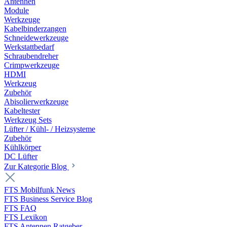
Antennen
Module
Werkzeuge
Kabelbinderzangen
Schneidewerkzeuge
Werkstattbedarf
Schraubendreher
Crimpwerkzeuge
HDMI
Werkzeug
Zubehör
Abisolierwerkzeuge
Kabeltester
Werkzeug Sets
Lüfter / Kühl- / Heizsysteme
Zubehör
Kühlkörper
DC Lüfter
Zur Kategorie Blog
FTS Mobilfunk News
FTS Business Service Blog
FTS FAQ
FTS Lexikon
FTS Antennen Ratgeber