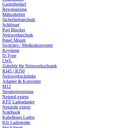
Gartenbedarf
Bewässerung
Mähzubehör
Sicherheitstechnik
Schlösser
Port Blocker
Netzwerktechnik
Panel Mount
Switches / Medienkonverter
Keystone
D-Type
LWL
Zubehör für Netzwerkschrank
RJ45 / RJ50
Netzwerkschränke
Adapter & Konverter
M12
Stromversorgung
Netzteil extern
KFZ Ladeadapter
Netzteile extern
Notebook
Kabelloses Laden
Kfz Ladegeräte
Steckdosen