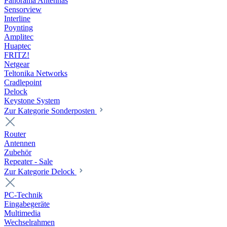
Panorama Antennas
Sensorview
Interline
Poynting
Amplitec
Huaptec
FRITZ!
Netgear
Teltonika Networks
Cradlepoint
Delock
Keystone System
Zur Kategorie Sonderposten
Router
Antennen
Zubehör
Repeater - Sale
Zur Kategorie Delock
PC-Technik
Eingabegeräte
Multimedia
Wechselrahmen