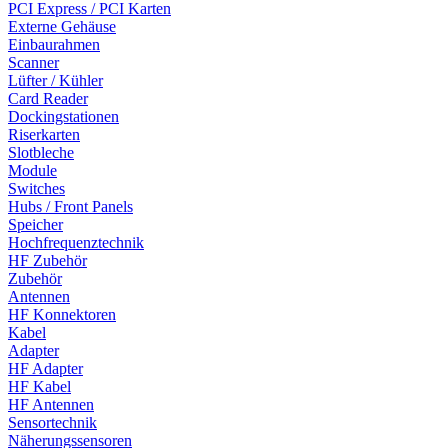
PCI Express / PCI Karten
Externe Gehäuse
Einbaurahmen
Scanner
Lüfter / Kühler
Card Reader
Dockingstationen
Riserkarten
Slotbleche
Module
Switches
Hubs / Front Panels
Speicher
Hochfrequenztechnik
HF Zubehör
Zubehör
Antennen
HF Konnektoren
Kabel
Adapter
HF Adapter
HF Kabel
HF Antennen
Sensortechnik
Näherungssensoren