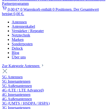
Partnerprogramm
0,00 €*
0
Warenkorb enthält 0 Positionen. Der Gesamtwert
beträgt 0,00 €.
Antennen
Antennenkabel
Verstärker / Repeater
Netztechnik
Marken
Sonderposten
Delock
Blog
Über uns
Zur Kategorie Antennen
5G Antennen
5G Innenantennen
5G Außenantennen
4G (LTE / LTE Advanced)
4G Innenantennen
4G Außenantennen
3G (UMTS / HSDPA / HSPA)
3G Innenantennen