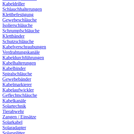
Kabeldriller
Schlauchhalterungen
Klettbefestigung
Gewebeschläuche
Isolierschläuche
Schrumpfschläuche
Klettbänder
Schutzschläuche
Kabelverschraubungen
Verdrahtungskanäle
Kabeldurchführungen
Kabelhalterungen
Kabelbinder
Spiralschläuche
Gewebebänder
Kabelmarkierer
Kabelaufwickler
Geflechtschläuche
Kabelkanäle
Solartechnik
Tierabwehr
Zangen / Einsätze
Solarkabel
Solaradapter
Solarsplitter