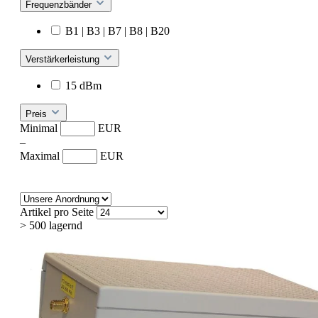
Frequenzbänder
B1 | B3 | B7 | B8 | B20
Verstärkerleistung
15 dBm
Preis
Minimal
EUR
–
Maximal
EUR
Artikel pro Seite
> 500 lagernd