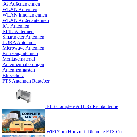
3G Außenantennen
WLAN Antennen
WLAN Innenantennen
WLAN Außenantennen
IoT Antennen
RFID Antennen
Smartmeter Antennen
LORA Antennen
Microwave Antennen
Fahrzeugantennen
Montagematerial
Antennenhalterungen
Antennenmasten
Blitzschutz
FTS Antennen Ratgeber
FTS Complete All | 5G Richtantenne
WiFi 7 am Horizont: Die neue FTS Co...