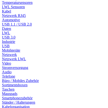
Temperatursensoren
LWL Sensoren
Kabel
Netzwerk RJ45
Automotive
USB 1.1 / USB 2.0
Daten
LWL
USB 3.0
Industrie
USB
Mobilgeräte
Netzwerk
Netzwerk LWL
Video
Stromversorgung
Audio
Telefone
Büro / Mobiles Zubehör
Sortimentsboxen
Taschen
Mauspads
Smartphonezubehör
Ständer / Halterungen
Kabelorganisation