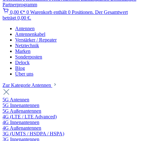
Partnerprogramm
0,00 €*
0
Warenkorb enthält 0 Positionen. Der Gesamtwert
beträgt 0,00 €.
Antennen
Antennenkabel
Verstärker / Repeater
Netztechnik
Marken
Sonderposten
Delock
Blog
Über uns
Zur Kategorie Antennen
5G Antennen
5G Innenantennen
5G Außenantennen
4G (LTE / LTE Advanced)
4G Innenantennen
4G Außenantennen
3G (UMTS / HSDPA / HSPA)
3G Innenantennen