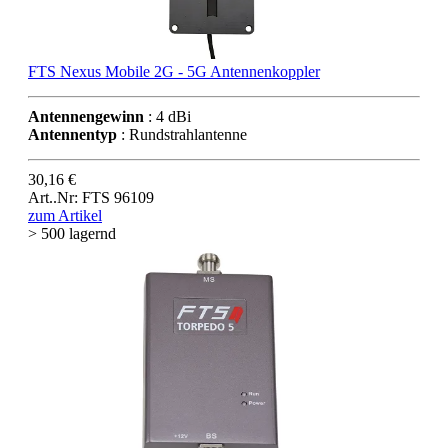
FTS Nexus Mobile 2G - 5G Antennenkoppler
Antennengewinn
: 4 dBi
Antennentyp
: Rundstrahlantenne
30,16 €
Art..Nr: FTS 96109
zum Artikel
> 500 lagernd