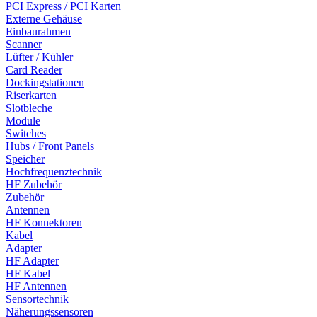
PCI Express / PCI Karten
Externe Gehäuse
Einbaurahmen
Scanner
Lüfter / Kühler
Card Reader
Dockingstationen
Riserkarten
Slotbleche
Module
Switches
Hubs / Front Panels
Speicher
Hochfrequenztechnik
HF Zubehör
Zubehör
Antennen
HF Konnektoren
Kabel
Adapter
HF Adapter
HF Kabel
HF Antennen
Sensortechnik
Näherungssensoren