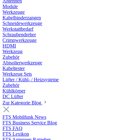
Antennen
Module
Werkzeuge
Kabelbinderzangen
Schneidewerkzeuge
Werkstattbedarf
Schraubendreher
Crimpwerkzeuge
HDMI
Werkzeug
Zubehör
Abisolierwerkzeuge
Kabeltester
Werkzeug Sets
Lüfter / Kühl- / Heizsysteme
Zubehör
Kühlkörper
DC Lüfter
Zur Kategorie Blog
FTS Mobilfunk News
FTS Business Service Blog
FTS FAQ
FTS Lexikon
FTS Antennen Ratgeber