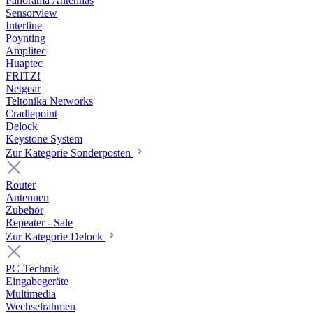
Panorama Antennas
Sensorview
Interline
Poynting
Amplitec
Huaptec
FRITZ!
Netgear
Teltonika Networks
Cradlepoint
Delock
Keystone System
Zur Kategorie Sonderposten
Router
Antennen
Zubehör
Repeater - Sale
Zur Kategorie Delock
PC-Technik
Eingabegeräte
Multimedia
Wechselrahmen