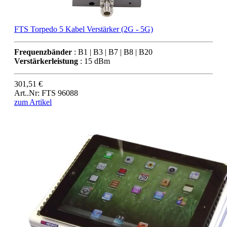
FTS Torpedo 5 Kabel Verstärker (2G - 5G)
Frequenzbänder
: B1 | B3 | B7 | B8 | B20
Verstärkerleistung
: 15 dBm
301,51 €
Art..Nr: FTS 96088
zum Artikel