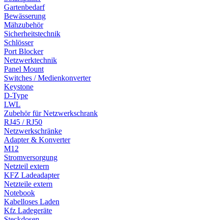
Gartenbedarf
Bewässerung
Mähzubehör
Sicherheitstechnik
Schlösser
Port Blocker
Netzwerktechnik
Panel Mount
Switches / Medienkonverter
Keystone
D-Type
LWL
Zubehör für Netzwerkschrank
RJ45 / RJ50
Netzwerkschränke
Adapter & Konverter
M12
Stromversorgung
Netzteil extern
KFZ Ladeadapter
Netzteile extern
Notebook
Kabelloses Laden
Kfz Ladegeräte
Steckdosen