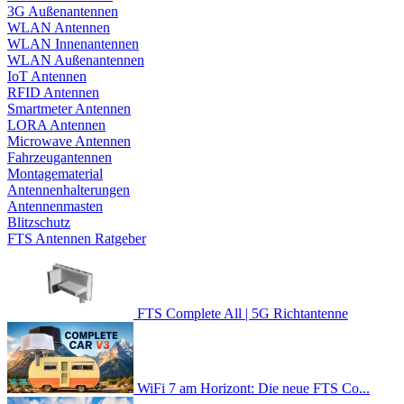
3G Außenantennen
WLAN Antennen
WLAN Innenantennen
WLAN Außenantennen
IoT Antennen
RFID Antennen
Smartmeter Antennen
LORA Antennen
Microwave Antennen
Fahrzeugantennen
Montagematerial
Antennenhalterungen
Antennenmasten
Blitzschutz
FTS Antennen Ratgeber
FTS Complete All | 5G Richtantenne
WiFi 7 am Horizont: Die neue FTS Co...