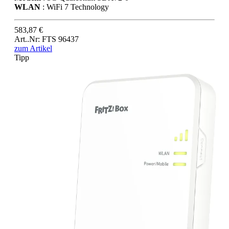
WLAN
: WiFi 7 Technology
583,87 €
Art..Nr: FTS 96437
zum Artikel
Tipp