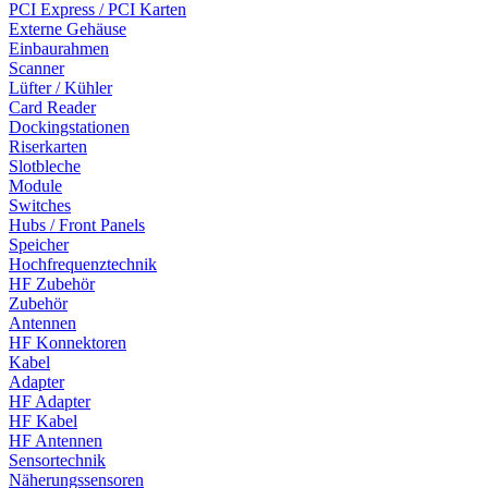
PCI Express / PCI Karten
Externe Gehäuse
Einbaurahmen
Scanner
Lüfter / Kühler
Card Reader
Dockingstationen
Riserkarten
Slotbleche
Module
Switches
Hubs / Front Panels
Speicher
Hochfrequenztechnik
HF Zubehör
Zubehör
Antennen
HF Konnektoren
Kabel
Adapter
HF Adapter
HF Kabel
HF Antennen
Sensortechnik
Näherungssensoren