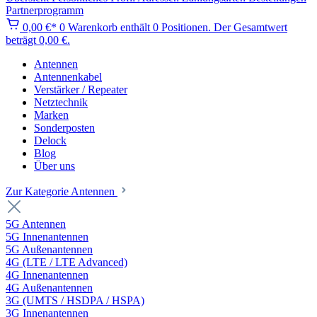
Partnerprogramm
0,00 €*
0
Warenkorb enthält 0 Positionen. Der Gesamtwert
beträgt 0,00 €.
Antennen
Antennenkabel
Verstärker / Repeater
Netztechnik
Marken
Sonderposten
Delock
Blog
Über uns
Zur Kategorie Antennen
5G Antennen
5G Innenantennen
5G Außenantennen
4G (LTE / LTE Advanced)
4G Innenantennen
4G Außenantennen
3G (UMTS / HSDPA / HSPA)
3G Innenantennen