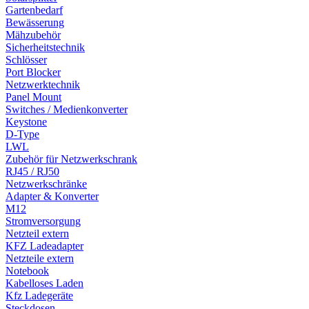
Gartenbedarf
Bewässerung
Mähzubehör
Sicherheitstechnik
Schlösser
Port Blocker
Netzwerktechnik
Panel Mount
Switches / Medienkonverter
Keystone
D-Type
LWL
Zubehör für Netzwerkschrank
RJ45 / RJ50
Netzwerkschränke
Adapter & Konverter
M12
Stromversorgung
Netzteil extern
KFZ Ladeadapter
Netzteile extern
Notebook
Kabelloses Laden
Kfz Ladegeräte
Steckdosen