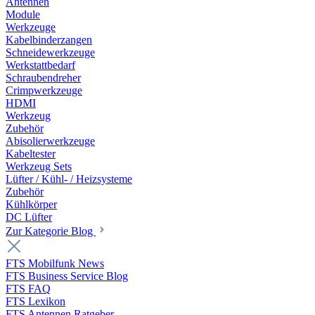
Antennen
Module
Werkzeuge
Kabelbinderzangen
Schneidewerkzeuge
Werkstattbedarf
Schraubendreher
Crimpwerkzeuge
HDMI
Werkzeug
Zubehör
Abisolierwerkzeuge
Kabeltester
Werkzeug Sets
Lüfter / Kühl- / Heizsysteme
Zubehör
Kühlkörper
DC Lüfter
Zur Kategorie Blog
FTS Mobilfunk News
FTS Business Service Blog
FTS FAQ
FTS Lexikon
FTS Antennen Ratgeber