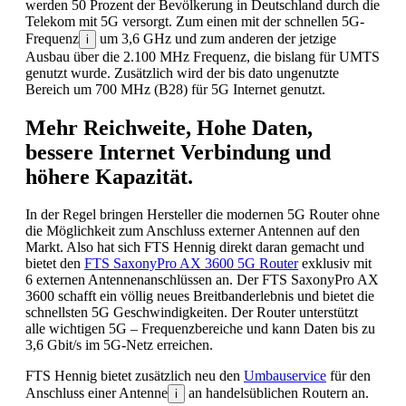
werden 50 Prozent der Bevölkerung in Deutschland durch die
Telekom mit 5G versorgt. Zum einen mit der schnellen 5G-
Frequenz
um 3,6 GHz und zum anderen der jetzige
i
Ausbau über die 2.100 MHz Frequenz, die bislang für UMTS
genutzt wurde. Zusätzlich wird der bis dato ungenutzte
Bereich um 700 MHz (B28) für 5G Internet genutzt.
Mehr Reichweite, Hohe Daten,
bessere Internet Verbindung und
höhere Kapazität.
In der Regel bringen Hersteller die modernen 5G Router ohne
die Möglichkeit zum Anschluss externer Antennen auf den
Markt. Also hat sich FTS Hennig direkt daran gemacht und
bietet den
FTS SaxonyPro AX 3600 5G Router
exklusiv mit
6 externen Antennenanschlüssen an. Der
FTS SaxonyPro AX
3600
schafft ein völlig neues Breitbanderlebnis und bietet die
schnellsten 5G Geschwindigkeiten. Der Router unterstützt
alle wichtigen 5G – Frequenzbereiche und kann Daten bis zu
3,6 Gbit/s im 5G-Netz erreichen.
FTS Hennig bietet zusätzlich neu den
Umbauservice
für den
Anschluss einer Antenne
an handelsüblichen Routern an.
i