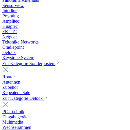
Panorama Antennas
Sensorview
Interline
Poynting
Amplitec
Huaptec
FRITZ!
Netgear
Teltonika Networks
Cradlepoint
Delock
Keystone System
Zur Kategorie Sonderposten
Router
Antennen
Zubehör
Repeater - Sale
Zur Kategorie Delock
PC-Technik
Eingabegeräte
Multimedia
Wechselrahmen