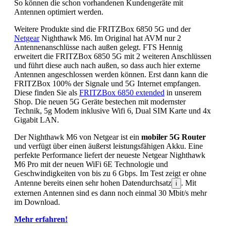
So können die schon vorhandenen Kundengeräte mit
Antennen optimiert werden.
Weitere Produkte sind die
FRITZBox
6850 5G und der
Netgear
Nighthawk M6. Im Original hat AVM nur 2
Antennenanschlüsse nach außen gelegt. FTS Hennig
erweitert die FRITZBox 6850 5G mit 2 weiteren Anschlüssen
und führt diese auch nach außen, so dass auch hier externe
Antennen angeschlossen werden können. Erst dann kann die
FRITZBox 100% der Signale und 5G Internet empfangen.
Diese finden Sie als
FRITZBox 6850 extended
in unserem
Shop. Die neuen 5G Geräte bestechen mit modernster
Technik, 5g Modem inklusive Wifi 6, Dual SIM Karte und 4x
Gigabit LAN.
Der Nighthawk M6 von Netgear ist ein
mobiler 5G Router
und verfügt über einen äußerst leistungsfähigen Akku. Eine
perfekte Performance liefert der neueste Netgear Nighthawk
M6 Pro mit der neuen WiFi 6E Technologie und
Geschwindigkeiten von bis zu 6 Gbps. Im Test zeigt er ohne
Antenne bereits einen sehr hohen Datendurchsatz
. Mit
i
externen Antennen sind es dann noch einmal 30 Mbit/s mehr
im Download.
Mehr erfahren!