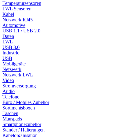
Temperatursensoren
LWL Sensoren
Kabel
Netzwerk RJ45
Automotive
USB 1.1 / USB 2.0
Daten
LWL
USB 3.0
Industrie
USB
Mobilgeräte
Netzwerk
Netzwerk LWL
Video
Stromversorgung
Audio
Telefone
Büro / Mobiles Zubehör
Sortimentsboxen
Taschen
Mauspads
Smartphonezubehör
Ständer / Halterungen
Kabelorganisation