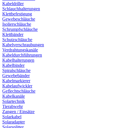
Kabeldriller
Schlauchhalterungen
Klettbefestigung
Gewebeschläuche
Isolierschläuche
Schrumpfschläuche
Klettbänder
Schutzschläuche
Kabelverschraubungen
Verdrahtungskanäle
Kabeldurchführungen
Kabelhalterungen
Kabelbinder
Spiralschläuche
Gewebebänder
Kabelmarkierer
Kabelaufwickler
Geflechtschläuche
Kabelkanäle
Solartechnik
Tierabwehr
Zangen / Einsätze
Solarkabel
Solaradapter
Solarsplitter