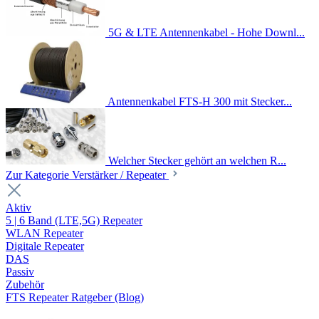
5G & LTE Antennenkabel - Hohe Downl...
Antennenkabel FTS-H 300 mit Stecker...
Welcher Stecker gehört an welchen R...
Zur Kategorie Verstärker / Repeater
Aktiv
5 | 6 Band (LTE,5G) Repeater
WLAN Repeater
Digitale Repeater
DAS
Passiv
Zubehör
FTS Repeater Ratgeber (Blog)