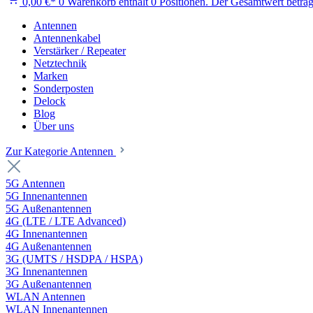
0,00 €*
0
Warenkorb enthält 0 Positionen. Der Gesamtwert beträg
Antennen
Antennenkabel
Verstärker / Repeater
Netztechnik
Marken
Sonderposten
Delock
Blog
Über uns
Zur Kategorie Antennen
5G Antennen
5G Innenantennen
5G Außenantennen
4G (LTE / LTE Advanced)
4G Innenantennen
4G Außenantennen
3G (UMTS / HSDPA / HSPA)
3G Innenantennen
3G Außenantennen
WLAN Antennen
WLAN Innenantennen