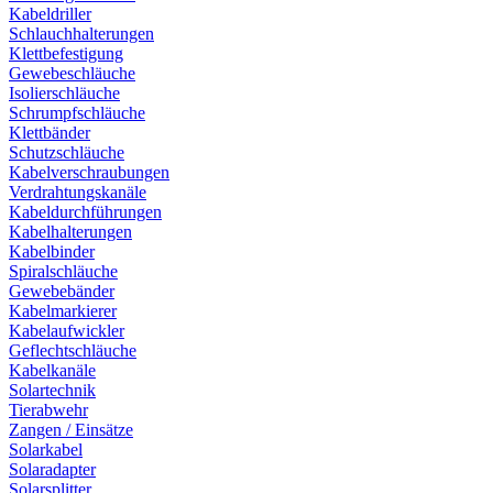
Kabeldriller
Schlauchhalterungen
Klettbefestigung
Gewebeschläuche
Isolierschläuche
Schrumpfschläuche
Klettbänder
Schutzschläuche
Kabelverschraubungen
Verdrahtungskanäle
Kabeldurchführungen
Kabelhalterungen
Kabelbinder
Spiralschläuche
Gewebebänder
Kabelmarkierer
Kabelaufwickler
Geflechtschläuche
Kabelkanäle
Solartechnik
Tierabwehr
Zangen / Einsätze
Solarkabel
Solaradapter
Solarsplitter