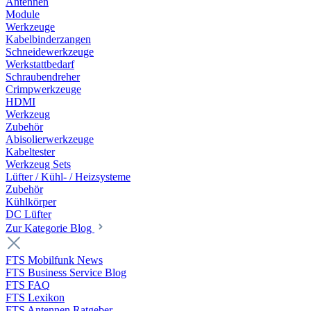
Antennen
Module
Werkzeuge
Kabelbinderzangen
Schneidewerkzeuge
Werkstattbedarf
Schraubendreher
Crimpwerkzeuge
HDMI
Werkzeug
Zubehör
Abisolierwerkzeuge
Kabeltester
Werkzeug Sets
Lüfter / Kühl- / Heizsysteme
Zubehör
Kühlkörper
DC Lüfter
Zur Kategorie Blog
FTS Mobilfunk News
FTS Business Service Blog
FTS FAQ
FTS Lexikon
FTS Antennen Ratgeber