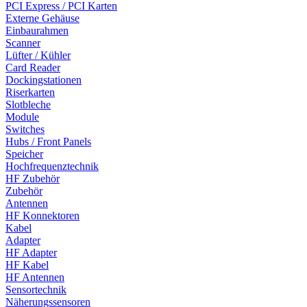
PCI Express / PCI Karten
Externe Gehäuse
Einbaurahmen
Scanner
Lüfter / Kühler
Card Reader
Dockingstationen
Riserkarten
Slotbleche
Module
Switches
Hubs / Front Panels
Speicher
Hochfrequenztechnik
HF Zubehör
Zubehör
Antennen
HF Konnektoren
Kabel
Adapter
HF Adapter
HF Kabel
HF Antennen
Sensortechnik
Näherungssensoren