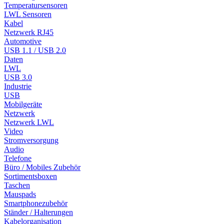
Temperatursensoren
LWL Sensoren
Kabel
Netzwerk RJ45
Automotive
USB 1.1 / USB 2.0
Daten
LWL
USB 3.0
Industrie
USB
Mobilgeräte
Netzwerk
Netzwerk LWL
Video
Stromversorgung
Audio
Telefone
Büro / Mobiles Zubehör
Sortimentsboxen
Taschen
Mauspads
Smartphonezubehör
Ständer / Halterungen
Kabelorganisation