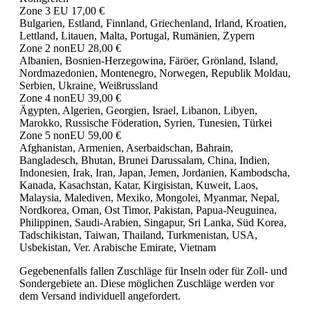
Zone 3 EU 17,00 €
Bulgarien, Estland, Finnland, Griechenland, Irland, Kroatien,
Lettland, Litauen, Malta, Portugal, Rumänien, Zypern
Zone 2 nonEU 28,00 €
Albanien, Bosnien-Herzegowina, Färöer, Grönland, Island,
Nordmazedonien, Montenegro, Norwegen, Republik Moldau,
Serbien, Ukraine, Weißrussland
Zone 4 nonEU 39,00 €
Ägypten, Algerien, Georgien, Israel, Libanon, Libyen,
Marokko, Russische Föderation, Syrien, Tunesien, Türkei
Zone 5 nonEU 59,00 €
Afghanistan, Armenien, Aserbaidschan, Bahrain,
Bangladesch, Bhutan, Brunei Darussalam, China, Indien,
Indonesien, Irak, Iran, Japan, Jemen, Jordanien, Kambodscha,
Kanada, Kasachstan, Katar, Kirgisistan, Kuweit, Laos,
Malaysia, Malediven, Mexiko, Mongolei, Myanmar, Nepal,
Nordkorea, Oman, Ost Timor, Pakistan, Papua-Neuguinea,
Philippinen, Saudi-Arabien, Singapur, Sri Lanka, Süd Korea,
Tadschikistan, Taiwan, Thailand, Turkmenistan, USA,
Usbekistan, Ver. Arabische Emirate, Vietnam
Gegebenenfalls fallen Zuschläge für Inseln oder für Zoll- und
Sondergebiete an. Diese möglichen Zuschläge werden vor
dem Versand individuell angefordert.