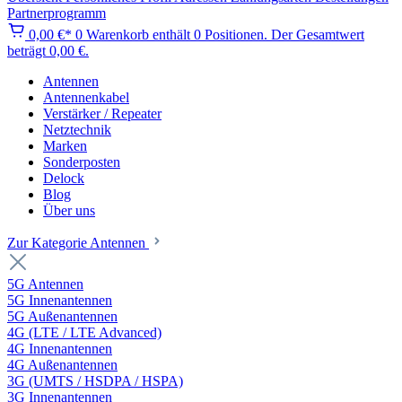
Partnerprogramm
0,00 €*
0
Warenkorb enthält 0 Positionen. Der Gesamtwert
beträgt 0,00 €.
Antennen
Antennenkabel
Verstärker / Repeater
Netztechnik
Marken
Sonderposten
Delock
Blog
Über uns
Zur Kategorie Antennen
5G Antennen
5G Innenantennen
5G Außenantennen
4G (LTE / LTE Advanced)
4G Innenantennen
4G Außenantennen
3G (UMTS / HSDPA / HSPA)
3G Innenantennen