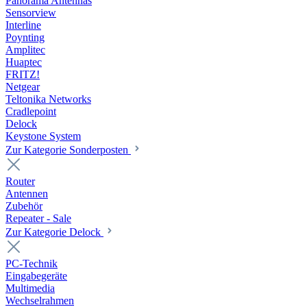
Panorama Antennas
Sensorview
Interline
Poynting
Amplitec
Huaptec
FRITZ!
Netgear
Teltonika Networks
Cradlepoint
Delock
Keystone System
Zur Kategorie Sonderposten
Router
Antennen
Zubehör
Repeater - Sale
Zur Kategorie Delock
PC-Technik
Eingabegeräte
Multimedia
Wechselrahmen