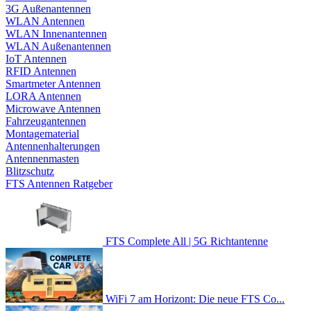
3G Außenantennen
WLAN Antennen
WLAN Innenantennen
WLAN Außenantennen
IoT Antennen
RFID Antennen
Smartmeter Antennen
LORA Antennen
Microwave Antennen
Fahrzeugantennen
Montagematerial
Antennenhalterungen
Antennenmasten
Blitzschutz
FTS Antennen Ratgeber
FTS Complete All | 5G Richtantenne
WiFi 7 am Horizont: Die neue FTS Co...