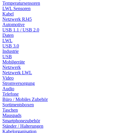
Temperatursensoren
LWL Sensoren
Kabel
Netzwerk RJ45
Automotive
USB 1.1 / USB 2.0
Daten
LWL
USB 3.0
Industrie
USB
Mobilgeräte
Netzwerk
Netzwerk LWL
Video
Stromversorgung
Audio
Telefone
Büro / Mobiles Zubehör
Sortimentsboxen
Taschen
Mauspads
Smartphonezubehör
Ständer / Halterungen
Kabelorganisation