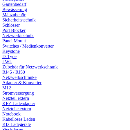
Gartenbedarf
Bewässerung
Mähzubehör
Sicherheitstechnik
Schlösser
Port Blocker
Netzwerktechnik
Panel Mount
Switches / Medienkonverter
Keystone
D-Type
LWL
Zubehör für Netzwerkschrank
RJ45 / RJ50
Netzwerkschränke
Adapter & Konverter
M12
Stromversorgung
Netzteil extern
KFZ Ladeadapter
Netzteile extern
Notebook
Kabelloses Laden
Kfz Ladegeräte
Steckdosen