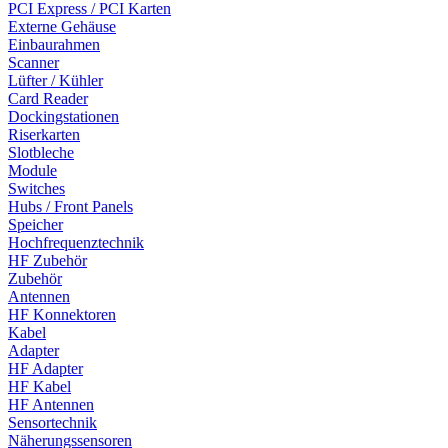
PCI Express / PCI Karten
Externe Gehäuse
Einbaurahmen
Scanner
Lüfter / Kühler
Card Reader
Dockingstationen
Riserkarten
Slotbleche
Module
Switches
Hubs / Front Panels
Speicher
Hochfrequenztechnik
HF Zubehör
Zubehör
Antennen
HF Konnektoren
Kabel
Adapter
HF Adapter
HF Kabel
HF Antennen
Sensortechnik
Näherungssensoren