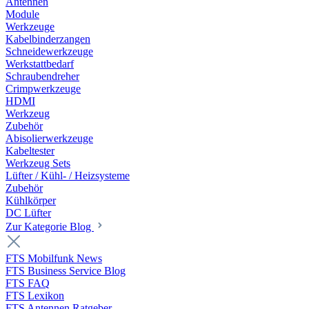
Antennen
Module
Werkzeuge
Kabelbinderzangen
Schneidewerkzeuge
Werkstattbedarf
Schraubendreher
Crimpwerkzeuge
HDMI
Werkzeug
Zubehör
Abisolierwerkzeuge
Kabeltester
Werkzeug Sets
Lüfter / Kühl- / Heizsysteme
Zubehör
Kühlkörper
DC Lüfter
Zur Kategorie Blog
FTS Mobilfunk News
FTS Business Service Blog
FTS FAQ
FTS Lexikon
FTS Antennen Ratgeber