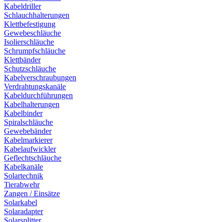
Kabeldriller
Schlauchhalterungen
Klettbefestigung
Gewebeschläuche
Isolierschläuche
Schrumpfschläuche
Klettbänder
Schutzschläuche
Kabelverschraubungen
Verdrahtungskanäle
Kabeldurchführungen
Kabelhalterungen
Kabelbinder
Spiralschläuche
Gewebebänder
Kabelmarkierer
Kabelaufwickler
Geflechtschläuche
Kabelkanäle
Solartechnik
Tierabwehr
Zangen / Einsätze
Solarkabel
Solaradapter
Solarsplitter