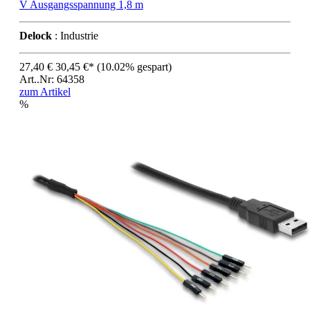
V Ausgangsspannung 1,8 m
Delock
: Industrie
27,40 €
30,45 €*
(10.02% gespart)
Art..Nr: 64358
zum Artikel
%