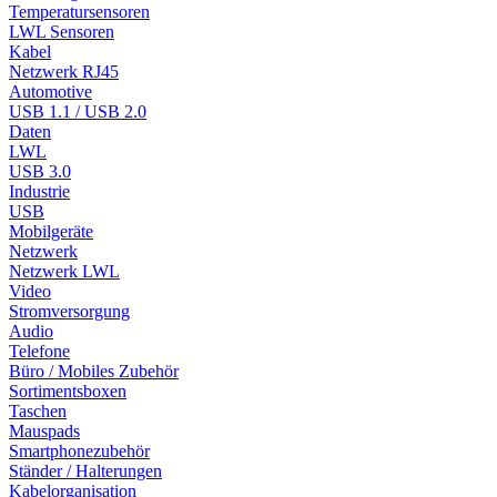
Temperatursensoren
LWL Sensoren
Kabel
Netzwerk RJ45
Automotive
USB 1.1 / USB 2.0
Daten
LWL
USB 3.0
Industrie
USB
Mobilgeräte
Netzwerk
Netzwerk LWL
Video
Stromversorgung
Audio
Telefone
Büro / Mobiles Zubehör
Sortimentsboxen
Taschen
Mauspads
Smartphonezubehör
Ständer / Halterungen
Kabelorganisation