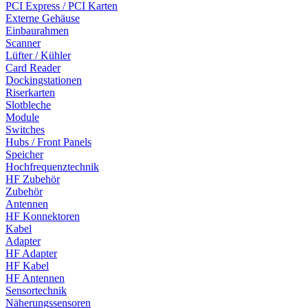
PCI Express / PCI Karten
Externe Gehäuse
Einbaurahmen
Scanner
Lüfter / Kühler
Card Reader
Dockingstationen
Riserkarten
Slotbleche
Module
Switches
Hubs / Front Panels
Speicher
Hochfrequenztechnik
HF Zubehör
Zubehör
Antennen
HF Konnektoren
Kabel
Adapter
HF Adapter
HF Kabel
HF Antennen
Sensortechnik
Näherungssensoren