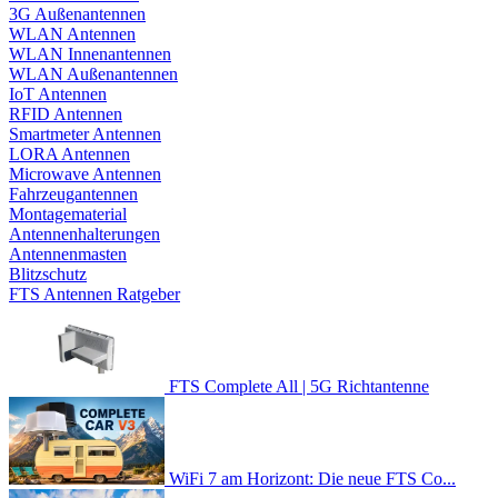
3G Außenantennen
WLAN Antennen
WLAN Innenantennen
WLAN Außenantennen
IoT Antennen
RFID Antennen
Smartmeter Antennen
LORA Antennen
Microwave Antennen
Fahrzeugantennen
Montagematerial
Antennenhalterungen
Antennenmasten
Blitzschutz
FTS Antennen Ratgeber
FTS Complete All | 5G Richtantenne
WiFi 7 am Horizont: Die neue FTS Co...