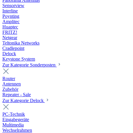
Panorama Antennas
Sensorview
Interline
Poynting
Amplitec
Huaptec
FRITZ!
Netgear
Teltonika Networks
Cradlepoint
Delock
Keystone System
Zur Kategorie Sonderposten
Router
Antennen
Zubehör
Repeater - Sale
Zur Kategorie Delock
PC-Technik
Eingabegeräte
Multimedia
Wechselrahmen