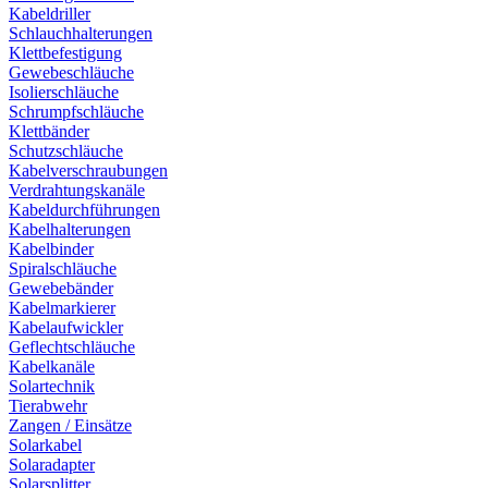
Kabeldriller
Schlauchhalterungen
Klettbefestigung
Gewebeschläuche
Isolierschläuche
Schrumpfschläuche
Klettbänder
Schutzschläuche
Kabelverschraubungen
Verdrahtungskanäle
Kabeldurchführungen
Kabelhalterungen
Kabelbinder
Spiralschläuche
Gewebebänder
Kabelmarkierer
Kabelaufwickler
Geflechtschläuche
Kabelkanäle
Solartechnik
Tierabwehr
Zangen / Einsätze
Solarkabel
Solaradapter
Solarsplitter