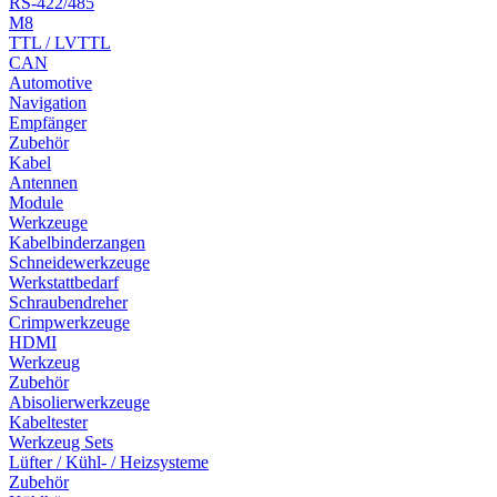
RS-422/485
M8
TTL / LVTTL
CAN
Automotive
Navigation
Empfänger
Zubehör
Kabel
Antennen
Module
Werkzeuge
Kabelbinderzangen
Schneidewerkzeuge
Werkstattbedarf
Schraubendreher
Crimpwerkzeuge
HDMI
Werkzeug
Zubehör
Abisolierwerkzeuge
Kabeltester
Werkzeug Sets
Lüfter / Kühl- / Heizsysteme
Zubehör