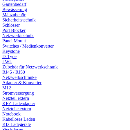
Gartenbedarf
Bewässerung
Mähzubehör
Sicherheitstechnik
Schlösser
Port Blocker
Netzwerktechnik
Panel Mount
Switches / Medienkonverter
Keystone
D-Type
LWL
Zubehör für Netzwerkschrank
RJ45 / RJ50
Netzwerkschränke
Adapter & Konverter
M12
Stromversorgung
Netzteil extern
KFZ Ladeadapter
Netzteile extern
Notebook
Kabelloses Laden
Kfz Ladegeräte
Steckdosen