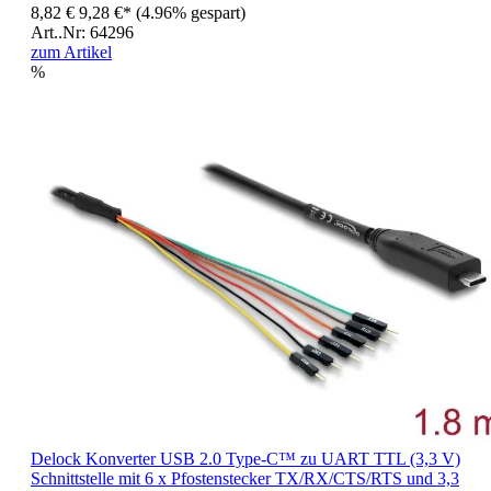
8,82 €
9,28 €*
(4.96% gespart)
Art..Nr: 64296
zum Artikel
%
Delock Konverter USB 2.0 Type-C™ zu UART TTL (3,3 V)
Schnittstelle mit 6 x Pfostenstecker TX/RX/CTS/RTS und 3,3