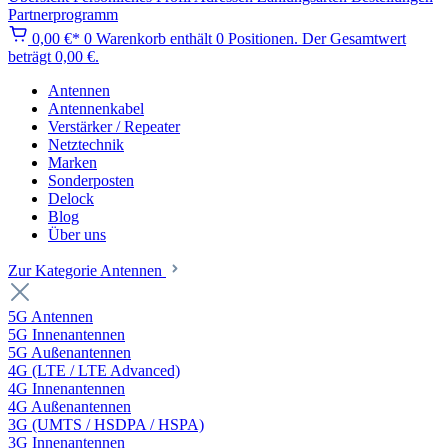
Partnerprogramm
0,00 €*
0
Warenkorb enthält 0 Positionen. Der Gesamtwert
beträgt 0,00 €.
Antennen
Antennenkabel
Verstärker / Repeater
Netztechnik
Marken
Sonderposten
Delock
Blog
Über uns
Zur Kategorie Antennen
5G Antennen
5G Innenantennen
5G Außenantennen
4G (LTE / LTE Advanced)
4G Innenantennen
4G Außenantennen
3G (UMTS / HSDPA / HSPA)
3G Innenantennen