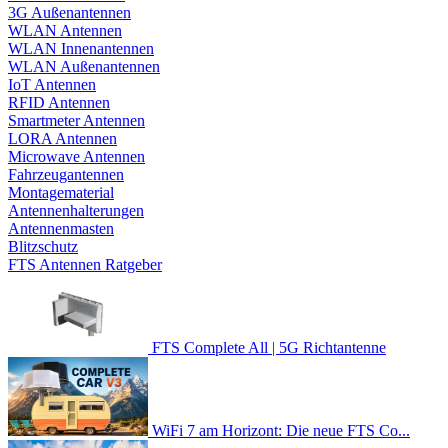
3G Außenantennen
WLAN Antennen
WLAN Innenantennen
WLAN Außenantennen
IoT Antennen
RFID Antennen
Smartmeter Antennen
LORA Antennen
Microwave Antennen
Fahrzeugantennen
Montagematerial
Antennenhalterungen
Antennenmasten
Blitzschutz
FTS Antennen Ratgeber
FTS Complete All | 5G Richtantenne
WiFi 7 am Horizont: Die neue FTS Co...