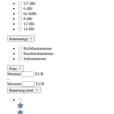
5/7 dBi
6 dBi
6x 6dBi
8 dBi
12 dBi
14 dBi
Antennentyp
Richtfunkantenne
Rundstrahlantenne
Sektorantenne
Preis
Minimal
EUR
–
Maximal
EUR
Bewertung mind.