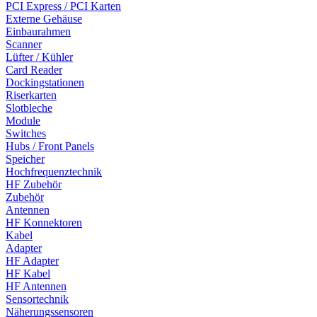
PCI Express / PCI Karten
Externe Gehäuse
Einbaurahmen
Scanner
Lüfter / Kühler
Card Reader
Dockingstationen
Riserkarten
Slotbleche
Module
Switches
Hubs / Front Panels
Speicher
Hochfrequenztechnik
HF Zubehör
Zubehör
Antennen
HF Konnektoren
Kabel
Adapter
HF Adapter
HF Kabel
HF Antennen
Sensortechnik
Näherungssensoren