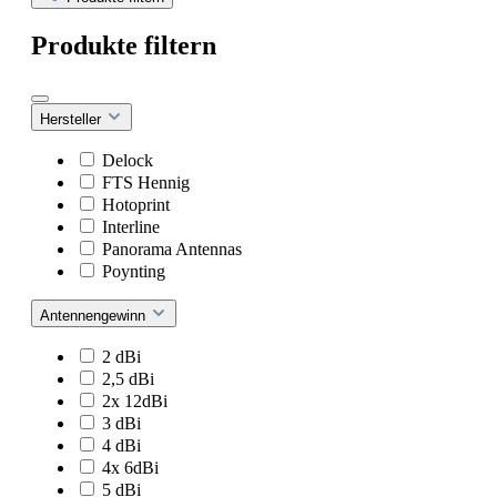
Produkte filtern
Hersteller
Delock
FTS Hennig
Hotoprint
Interline
Panorama Antennas
Poynting
Antennengewinn
2 dBi
2,5 dBi
2x 12dBi
3 dBi
4 dBi
4x 6dBi
5 dBi