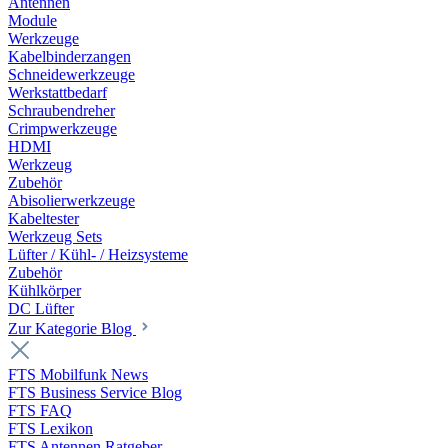
Antennen
Module
Werkzeuge
Kabelbinderzangen
Schneidewerkzeuge
Werkstattbedarf
Schraubendreher
Crimpwerkzeuge
HDMI
Werkzeug
Zubehör
Abisolierwerkzeuge
Kabeltester
Werkzeug Sets
Lüfter / Kühl- / Heizsysteme
Zubehör
Kühlkörper
DC Lüfter
Zur Kategorie Blog
FTS Mobilfunk News
FTS Business Service Blog
FTS FAQ
FTS Lexikon
FTS Antennen Ratgeber