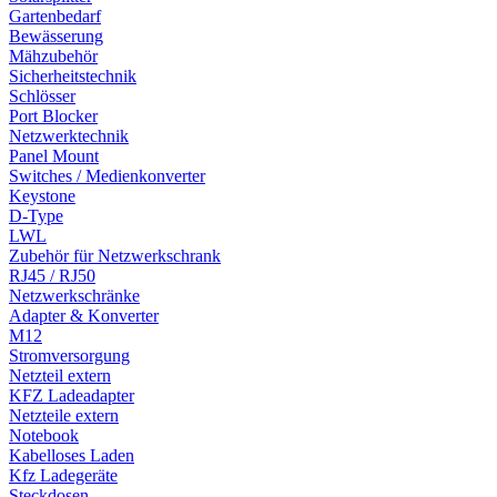
Gartenbedarf
Bewässerung
Mähzubehör
Sicherheitstechnik
Schlösser
Port Blocker
Netzwerktechnik
Panel Mount
Switches / Medienkonverter
Keystone
D-Type
LWL
Zubehör für Netzwerkschrank
RJ45 / RJ50
Netzwerkschränke
Adapter & Konverter
M12
Stromversorgung
Netzteil extern
KFZ Ladeadapter
Netzteile extern
Notebook
Kabelloses Laden
Kfz Ladegeräte
Steckdosen