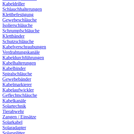
Kabeldriller
Schlauchhalterungen
Klettbefestigung
Gewebeschläuche
Isolierschläuche
Schrumpfschläuche
Klettbänder
Schutzschläuche
Kabelverschraubungen
Verdrahtungskanäle
Kabeldurchführungen
Kabelhalterungen
Kabelbinder
Spiralschläuche
Gewebebänder
Kabelmarkierer
Kabelaufwickler
Geflechtschläuche
Kabelkanäle
Solartechnik
Tierabwehr
Zangen / Einsätze
Solarkabel
Solaradapter
Solarsplitter