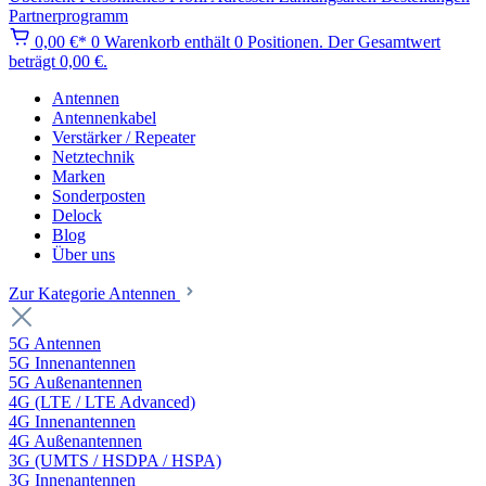
Partnerprogramm
0,00 €*
0
Warenkorb enthält 0 Positionen. Der Gesamtwert
beträgt 0,00 €.
Antennen
Antennenkabel
Verstärker / Repeater
Netztechnik
Marken
Sonderposten
Delock
Blog
Über uns
Zur Kategorie Antennen
5G Antennen
5G Innenantennen
5G Außenantennen
4G (LTE / LTE Advanced)
4G Innenantennen
4G Außenantennen
3G (UMTS / HSDPA / HSPA)
3G Innenantennen