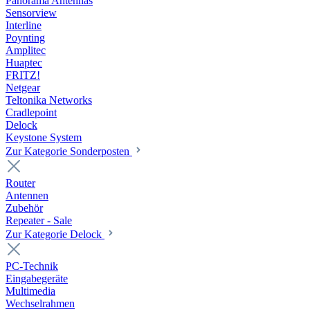
Panorama Antennas
Sensorview
Interline
Poynting
Amplitec
Huaptec
FRITZ!
Netgear
Teltonika Networks
Cradlepoint
Delock
Keystone System
Zur Kategorie Sonderposten
Router
Antennen
Zubehör
Repeater - Sale
Zur Kategorie Delock
PC-Technik
Eingabegeräte
Multimedia
Wechselrahmen