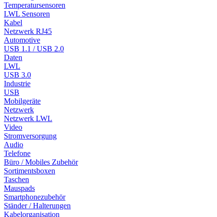
Temperatursensoren
LWL Sensoren
Kabel
Netzwerk RJ45
Automotive
USB 1.1 / USB 2.0
Daten
LWL
USB 3.0
Industrie
USB
Mobilgeräte
Netzwerk
Netzwerk LWL
Video
Stromversorgung
Audio
Telefone
Büro / Mobiles Zubehör
Sortimentsboxen
Taschen
Mauspads
Smartphonezubehör
Ständer / Halterungen
Kabelorganisation