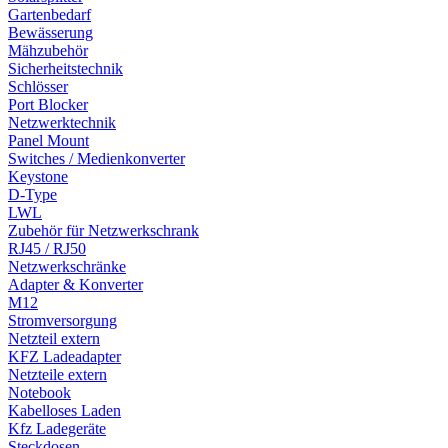
Gartenbedarf
Bewässerung
Mähzubehör
Sicherheitstechnik
Schlösser
Port Blocker
Netzwerktechnik
Panel Mount
Switches / Medienkonverter
Keystone
D-Type
LWL
Zubehör für Netzwerkschrank
RJ45 / RJ50
Netzwerkschränke
Adapter & Konverter
M12
Stromversorgung
Netzteil extern
KFZ Ladeadapter
Netzteile extern
Notebook
Kabelloses Laden
Kfz Ladegeräte
Steckdosen