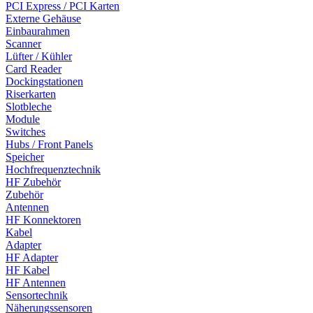
PCI Express / PCI Karten
Externe Gehäuse
Einbaurahmen
Scanner
Lüfter / Kühler
Card Reader
Dockingstationen
Riserkarten
Slotbleche
Module
Switches
Hubs / Front Panels
Speicher
Hochfrequenztechnik
HF Zubehör
Zubehör
Antennen
HF Konnektoren
Kabel
Adapter
HF Adapter
HF Kabel
HF Antennen
Sensortechnik
Näherungssensoren