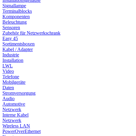
Installationsgehäuse
Signallampe
Terminalblocks
Komponenten
Beleuchtung
Sensoren
Zubehör für Netzwerkschrank
Easy 45
Sortimentsboxen
Kabel / Adapter
Industrie
Installation
LWL
Video
Telefone
Mobilgeräte
Daten
Stromversorgung
Audio
Automotive
Netzwerk
Interne Kabel
Netzwerk
Wireless LAN
PowerOverEthernet