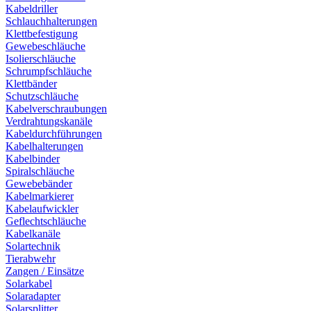
Kabeldriller
Schlauchhalterungen
Klettbefestigung
Gewebeschläuche
Isolierschläuche
Schrumpfschläuche
Klettbänder
Schutzschläuche
Kabelverschraubungen
Verdrahtungskanäle
Kabeldurchführungen
Kabelhalterungen
Kabelbinder
Spiralschläuche
Gewebebänder
Kabelmarkierer
Kabelaufwickler
Geflechtschläuche
Kabelkanäle
Solartechnik
Tierabwehr
Zangen / Einsätze
Solarkabel
Solaradapter
Solarsplitter