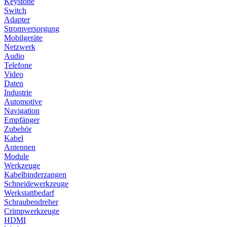
Keystone
Switch
Adapter
Stromversorgung
Mobilgeräte
Netzwerk
Audio
Telefone
Video
Daten
Industrie
Automotive
Navigation
Empfänger
Zubehör
Kabel
Antennen
Module
Werkzeuge
Kabelbinderzangen
Schneidewerkzeuge
Werkstattbedarf
Schraubendreher
Crimpwerkzeuge
HDMI