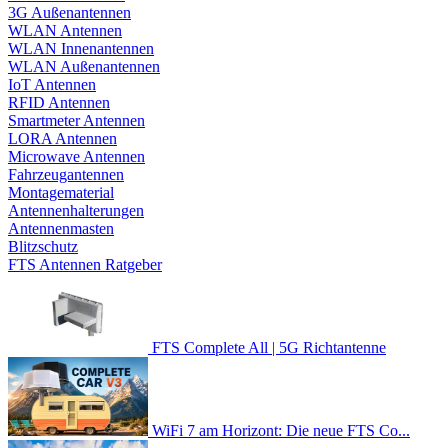
3G Außenantennen
WLAN Antennen
WLAN Innenantennen
WLAN Außenantennen
IoT Antennen
RFID Antennen
Smartmeter Antennen
LORA Antennen
Microwave Antennen
Fahrzeugantennen
Montagematerial
Antennenhalterungen
Antennenmasten
Blitzschutz
FTS Antennen Ratgeber
FTS Complete All | 5G Richtantenne
WiFi 7 am Horizont: Die neue FTS Co...