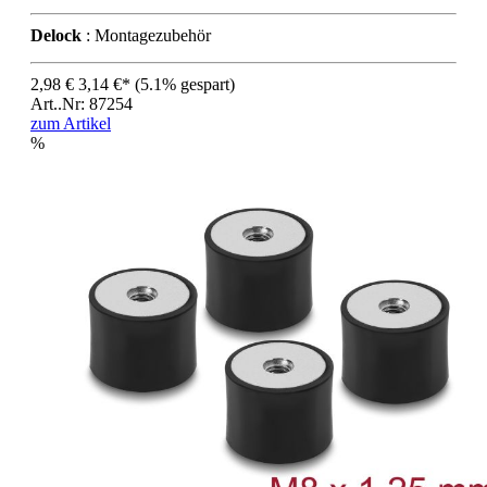
Delock
: Montagezubehör
2,98 €
3,14 €*
(5.1% gespart)
Art..Nr: 87254
zum Artikel
%