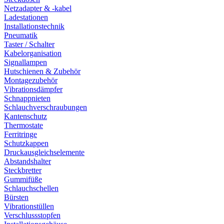
Netzadapter & -kabel
Ladestationen
Installationstechnik
Pneumatik
Taster / Schalter
Kabelorganisation
Signallampen
Hutschienen & Zubehör
Montagezubehör
Vibrationsdämpfer
Schnappnieten
Schlauchverschraubungen
Kantenschutz
Thermostate
Ferritringe
Schutzkappen
Druckausgleichselemente
Abstandshalter
Steckbretter
Gummifüße
Schlauchschellen
Bürsten
Vibrationstüllen
Verschlussstopfen