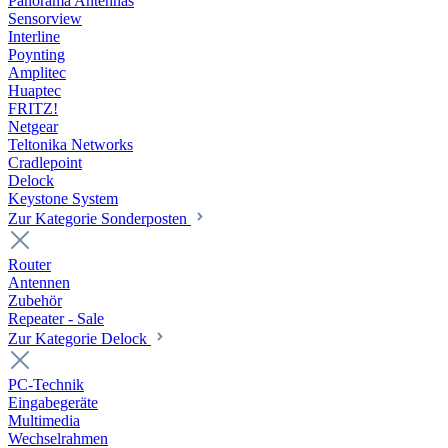
Panorama Antennas
Sensorview
Interline
Poynting
Amplitec
Huaptec
FRITZ!
Netgear
Teltonika Networks
Cradlepoint
Delock
Keystone System
Zur Kategorie Sonderposten
Router
Antennen
Zubehör
Repeater - Sale
Zur Kategorie Delock
PC-Technik
Eingabegeräte
Multimedia
Wechselrahmen