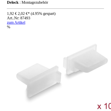
Delock
: Montagezubehör
1,92 €
2,02 €*
(4.95% gespart)
Art..Nr: 87493
zum Artikel
%