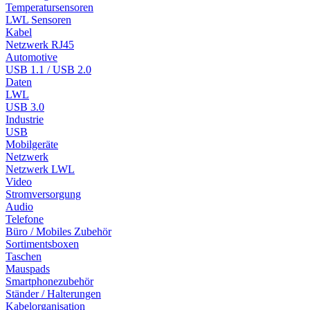
Temperatursensoren
LWL Sensoren
Kabel
Netzwerk RJ45
Automotive
USB 1.1 / USB 2.0
Daten
LWL
USB 3.0
Industrie
USB
Mobilgeräte
Netzwerk
Netzwerk LWL
Video
Stromversorgung
Audio
Telefone
Büro / Mobiles Zubehör
Sortimentsboxen
Taschen
Mauspads
Smartphonezubehör
Ständer / Halterungen
Kabelorganisation