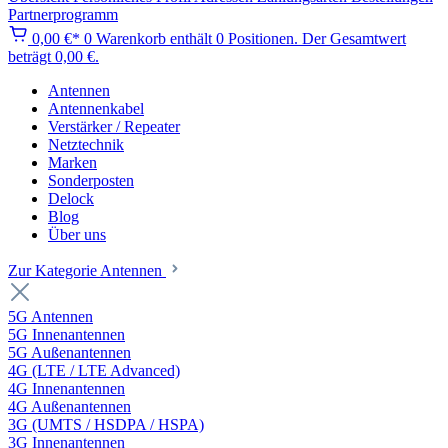
Partnerprogramm
0,00 €*
0
Warenkorb enthält 0 Positionen. Der Gesamtwert
beträgt 0,00 €.
Antennen
Antennenkabel
Verstärker / Repeater
Netztechnik
Marken
Sonderposten
Delock
Blog
Über uns
Zur Kategorie Antennen
5G Antennen
5G Innenantennen
5G Außenantennen
4G (LTE / LTE Advanced)
4G Innenantennen
4G Außenantennen
3G (UMTS / HSDPA / HSPA)
3G Innenantennen