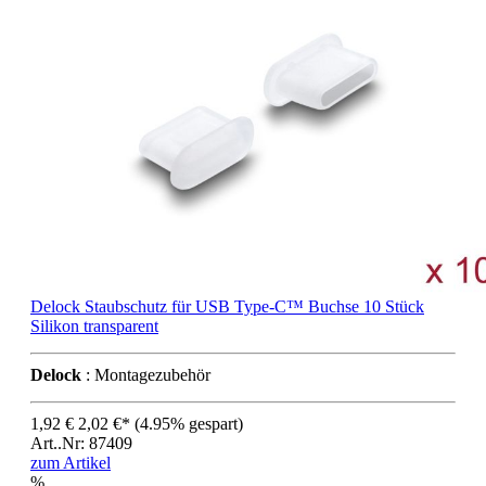
Delock Staubschutz für USB Type-C™ Buchse 10 Stück
Silikon transparent
Delock
: Montagezubehör
1,92 €
2,02 €*
(4.95% gespart)
Art..Nr: 87409
zum Artikel
%