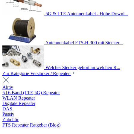
5G & LTE Antennenkabel - Hohe Downl...
Antennenkabel FTS-H 300 mit Stecker...
Welcher Stecker gehört an welchen R...
Zur Kategorie Verstärker / Repeater
Aktiv
5 | 6 Band (LTE,5G) Repeater
WLAN Repeater
Digitale Repeater
DAS
Passiv
Zubehör
FTS Repeater Ratgeber (Blog)