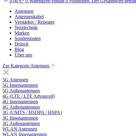
0,00 €*
0
Warenkorb enthält 0 Positionen. Der Gesamtwert beträg
Antennen
Antennenkabel
Verstärker / Repeater
Netztechnik
Marken
Sonderposten
Delock
Blog
Über uns
Zur Kategorie Antennen
5G Antennen
5G Innenantennen
5G Außenantennen
4G (LTE / LTE Advanced)
4G Innenantennen
4G Außenantennen
3G (UMTS / HSDPA / HSPA)
3G Innenantennen
3G Außenantennen
WLAN Antennen
WLAN Innenantennen