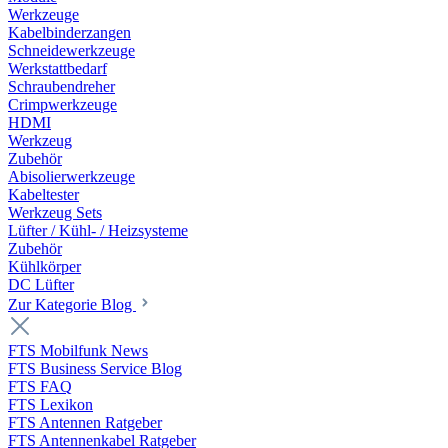
Werkzeuge
Kabelbinderzangen
Schneidewerkzeuge
Werkstattbedarf
Schraubendreher
Crimpwerkzeuge
HDMI
Werkzeug
Zubehör
Abisolierwerkzeuge
Kabeltester
Werkzeug Sets
Lüfter / Kühl- / Heizsysteme
Zubehör
Kühlkörper
DC Lüfter
Zur Kategorie Blog
FTS Mobilfunk News
FTS Business Service Blog
FTS FAQ
FTS Lexikon
FTS Antennen Ratgeber
FTS Antennenkabel Ratgeber