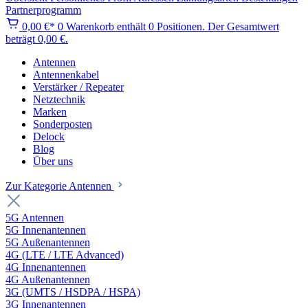
Partnerprogramm
0,00 €*
0
Warenkorb enthält 0 Positionen. Der Gesamtwert
beträgt 0,00 €.
Antennen
Antennenkabel
Verstärker / Repeater
Netztechnik
Marken
Sonderposten
Delock
Blog
Über uns
Zur Kategorie Antennen
5G Antennen
5G Innenantennen
5G Außenantennen
4G (LTE / LTE Advanced)
4G Innenantennen
4G Außenantennen
3G (UMTS / HSDPA / HSPA)
3G Innenantennen