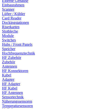
Externe Gehäuse
Einbaurahmen
Scanner
Lüfter / Kühler
Card Reader
Dockingstationen
Riserkarten
Slotbleche
Module
Switches
Hubs / Front Panels
Speicher
Hochfrequenztechnik
HF Zubehör
Zubehör
Antennen
HF Konnektoren
Kabel
Adapter
HF Adapter
HF Kabel
HF Antennen
Sensortechnik
Näherungssensoren
Temperatursensoren