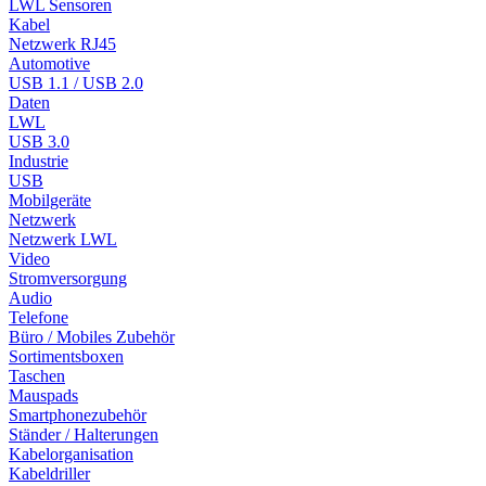
LWL Sensoren
Kabel
Netzwerk RJ45
Automotive
USB 1.1 / USB 2.0
Daten
LWL
USB 3.0
Industrie
USB
Mobilgeräte
Netzwerk
Netzwerk LWL
Video
Stromversorgung
Audio
Telefone
Büro / Mobiles Zubehör
Sortimentsboxen
Taschen
Mauspads
Smartphonezubehör
Ständer / Halterungen
Kabelorganisation
Kabeldriller