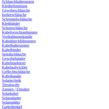
Schlauchhalterungen
Klettbefestigung
Gewebeschläuche
Isolierschläuche
Schrumpfschläuche
Klettbänder
Schutzschläuche
Kabelverschraubungen
Verdrahtungskanäle
Kabeldurchführungen
Kabelhalterungen
Kabelbinder
Spiralschläuche
Gewebebänder
Kabelmarkierer
Kabelaufwickler
Geflechtschläuche
Kabelkanäle
Solartechnik
Tierabwehr
Zangen / Einsätze
Solarkabel
Solaradapter
Solarsplitter
Gartenbedarf