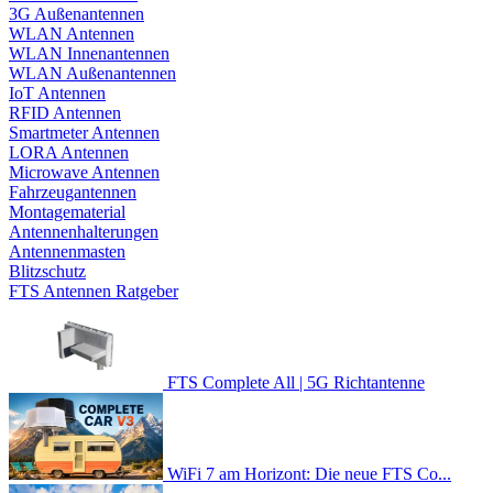
3G Außenantennen
WLAN Antennen
WLAN Innenantennen
WLAN Außenantennen
IoT Antennen
RFID Antennen
Smartmeter Antennen
LORA Antennen
Microwave Antennen
Fahrzeugantennen
Montagematerial
Antennenhalterungen
Antennenmasten
Blitzschutz
FTS Antennen Ratgeber
FTS Complete All | 5G Richtantenne
WiFi 7 am Horizont: Die neue FTS Co...