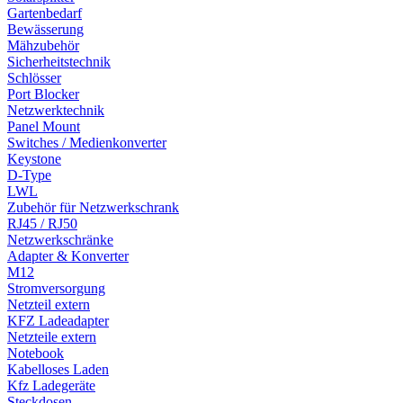
Gartenbedarf
Bewässerung
Mähzubehör
Sicherheitstechnik
Schlösser
Port Blocker
Netzwerktechnik
Panel Mount
Switches / Medienkonverter
Keystone
D-Type
LWL
Zubehör für Netzwerkschrank
RJ45 / RJ50
Netzwerkschränke
Adapter & Konverter
M12
Stromversorgung
Netzteil extern
KFZ Ladeadapter
Netzteile extern
Notebook
Kabelloses Laden
Kfz Ladegeräte
Steckdosen