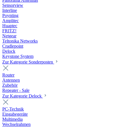
Panorama Antennas
Sensorview
Interline
Poynting
Amplitec
Huaptec
FRITZ!
Netgear
Teltonika Networks
Cradlepoint
Delock
Keystone System
Zur Kategorie Sonderposten
Router
Antennen
Zubehör
Repeater - Sale
Zur Kategorie Delock
PC-Technik
Eingabegeräte
Multimedia
Wechselrahmen