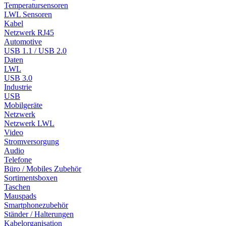
Temperatursensoren
LWL Sensoren
Kabel
Netzwerk RJ45
Automotive
USB 1.1 / USB 2.0
Daten
LWL
USB 3.0
Industrie
USB
Mobilgeräte
Netzwerk
Netzwerk LWL
Video
Stromversorgung
Audio
Telefone
Büro / Mobiles Zubehör
Sortimentsboxen
Taschen
Mauspads
Smartphonezubehör
Ständer / Halterungen
Kabelorganisation