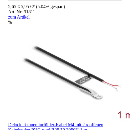
5,65 €
5,95 €*
(5.04% gespart)
Art..Nr: 91811
zum Artikel
%
Delock Temperaturfühler-Kabel M4 mit 2 x offenen
Kabelenden PVC rund B25/50 3950K 1 m