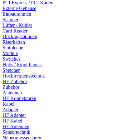
PCI Express / PCI Karten
Externe Gehäuse
Einbaurahmen
Scanner
Lüfter / Kühler
Card Reader
Dockingstationen
Riserkarten
Slotbleche
Module
Switches
Hubs / Front Panels
Speicher
Hochfrequenztechnik
HF Zubehör
Zubehör
Antennen
HF Konnektoren
Kabel
Adapter
HF Adapter
HF Kabel
HF Antennen
Sensortechnik
Näherungssensoren