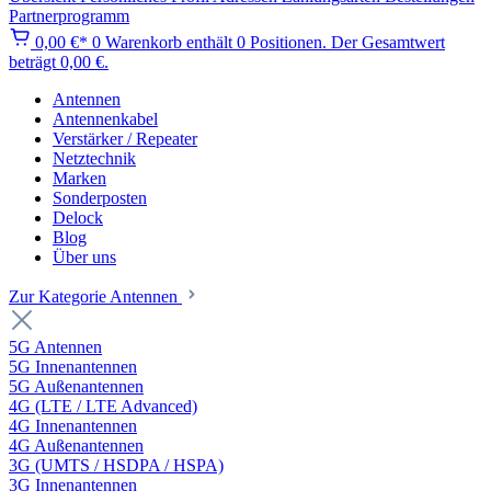
Partnerprogramm
0,00 €*
0
Warenkorb enthält 0 Positionen. Der Gesamtwert
beträgt 0,00 €.
Antennen
Antennenkabel
Verstärker / Repeater
Netztechnik
Marken
Sonderposten
Delock
Blog
Über uns
Zur Kategorie Antennen
5G Antennen
5G Innenantennen
5G Außenantennen
4G (LTE / LTE Advanced)
4G Innenantennen
4G Außenantennen
3G (UMTS / HSDPA / HSPA)
3G Innenantennen