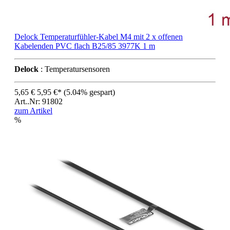
Delock Temperaturfühler-Kabel M4 mit 2 x offenen
Kabelenden PVC flach B25/85 3977K 1 m
Delock
: Temperatursensoren
5,65 €
5,95 €*
(5.04% gespart)
Art..Nr: 91802
zum Artikel
%