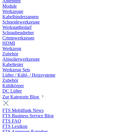
Antennen
Module
Werkzeuge
Kabelbinderzangen
Schneidewerkzeuge
Werkstattbedarf
Schraubendreher
Crimpwerkzeuge
HDMI
Werkzeug
Zubehör
Abisolierwerkzeuge
Kabeltester
Werkzeug Sets
Lüfter / Kühl- / Heizsysteme
Zubehör
Kühlkörper
DC Lüfter
Zur Kategorie Blog
FTS Mobilfunk News
FTS Business Service Blog
FTS FAQ
FTS Lexikon
FTS Antennen Ratgeber