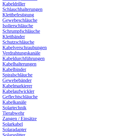
Kabeldriller
Schlauchhalterungen
Klettbefestigung
Gewebeschläuche
Isolierschläuche
Schrumpfschläuche
Klettbänder
Schutzschläuche
Kabelverschraubungen
Verdrahtungskanäle
Kabeldurchführungen
Kabelhalterungen
Kabelbinder
Spiralschläuche
Gewebebänder
Kabelmarkierer
Kabelaufwickler
Geflechtschläuche
Kabelkanäle
Solartechnik
Tierabwehr
Zangen / Einsätze
Solarkabel
Solaradapter
Solarsplitter