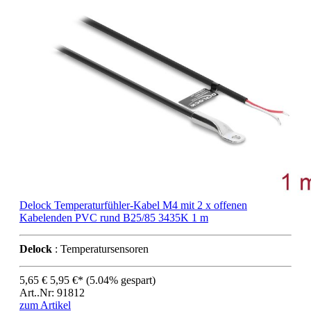
Delock Temperaturfühler-Kabel M4 mit 2 x offenen
Kabelenden PVC rund B25/85 3435K 1 m
Delock
: Temperatursensoren
5,65 €
5,95 €*
(5.04% gespart)
Art..Nr: 91812
zum Artikel