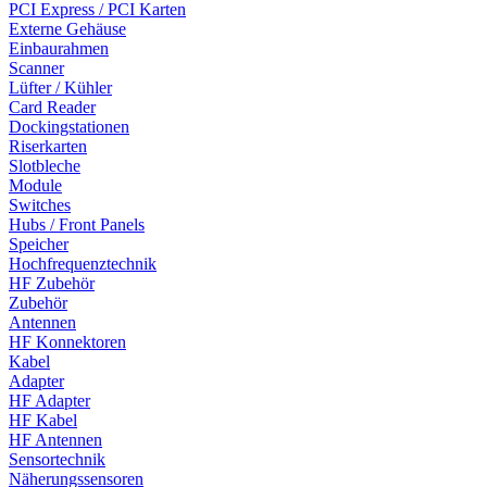
PCI Express / PCI Karten
Externe Gehäuse
Einbaurahmen
Scanner
Lüfter / Kühler
Card Reader
Dockingstationen
Riserkarten
Slotbleche
Module
Switches
Hubs / Front Panels
Speicher
Hochfrequenztechnik
HF Zubehör
Zubehör
Antennen
HF Konnektoren
Kabel
Adapter
HF Adapter
HF Kabel
HF Antennen
Sensortechnik
Näherungssensoren