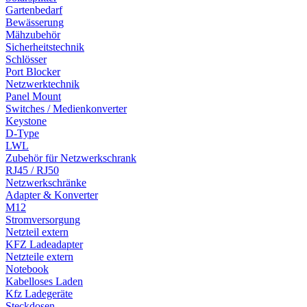
Gartenbedarf
Bewässerung
Mähzubehör
Sicherheitstechnik
Schlösser
Port Blocker
Netzwerktechnik
Panel Mount
Switches / Medienkonverter
Keystone
D-Type
LWL
Zubehör für Netzwerkschrank
RJ45 / RJ50
Netzwerkschränke
Adapter & Konverter
M12
Stromversorgung
Netzteil extern
KFZ Ladeadapter
Netzteile extern
Notebook
Kabelloses Laden
Kfz Ladegeräte
Steckdosen