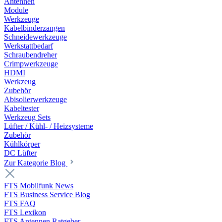
Antennen
Module
Werkzeuge
Kabelbinderzangen
Schneidewerkzeuge
Werkstattbedarf
Schraubendreher
Crimpwerkzeuge
HDMI
Werkzeug
Zubehör
Abisolierwerkzeuge
Kabeltester
Werkzeug Sets
Lüfter / Kühl- / Heizsysteme
Zubehör
Kühlkörper
DC Lüfter
Zur Kategorie Blog
FTS Mobilfunk News
FTS Business Service Blog
FTS FAQ
FTS Lexikon
FTS Antennen Ratgeber