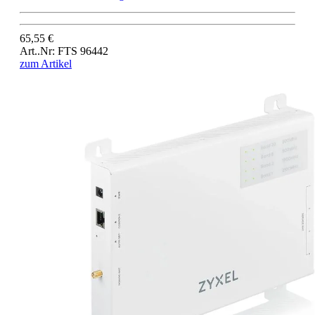
65,55 €
Art..Nr: FTS 96442
zum Artikel