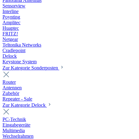
Panorama Antennas
Sensorview
Interline
Poynting
Amplitec
Huaptec
FRITZ!
Netgear
Teltonika Networks
Cradlepoint
Delock
Keystone System
Zur Kategorie Sonderposten
Router
Antennen
Zubehör
Repeater - Sale
Zur Kategorie Delock
PC-Technik
Eingabegeräte
Multimedia
Wechselrahmen