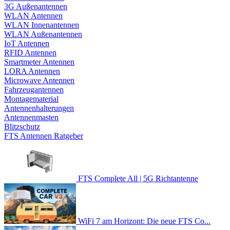
3G Außenantennen
WLAN Antennen
WLAN Innenantennen
WLAN Außenantennen
IoT Antennen
RFID Antennen
Smartmeter Antennen
LORA Antennen
Microwave Antennen
Fahrzeugantennen
Montagematerial
Antennenhalterungen
Antennenmasten
Blitzschutz
FTS Antennen Ratgeber
FTS Complete All | 5G Richtantenne
WiFi 7 am Horizont: Die neue FTS Co...