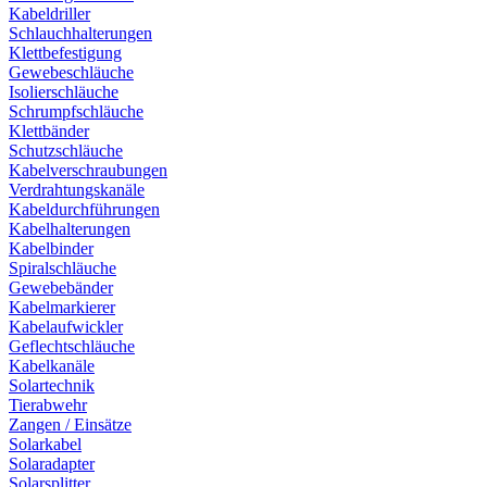
Kabeldriller
Schlauchhalterungen
Klettbefestigung
Gewebeschläuche
Isolierschläuche
Schrumpfschläuche
Klettbänder
Schutzschläuche
Kabelverschraubungen
Verdrahtungskanäle
Kabeldurchführungen
Kabelhalterungen
Kabelbinder
Spiralschläuche
Gewebebänder
Kabelmarkierer
Kabelaufwickler
Geflechtschläuche
Kabelkanäle
Solartechnik
Tierabwehr
Zangen / Einsätze
Solarkabel
Solaradapter
Solarsplitter