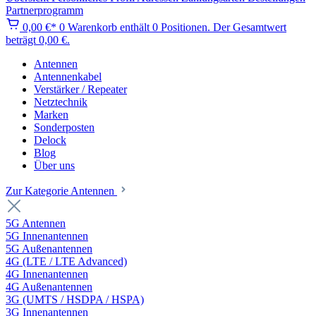
Partnerprogramm
0,00 €*
0
Warenkorb enthält 0 Positionen. Der Gesamtwert
beträgt 0,00 €.
Antennen
Antennenkabel
Verstärker / Repeater
Netztechnik
Marken
Sonderposten
Delock
Blog
Über uns
Zur Kategorie Antennen
5G Antennen
5G Innenantennen
5G Außenantennen
4G (LTE / LTE Advanced)
4G Innenantennen
4G Außenantennen
3G (UMTS / HSDPA / HSPA)
3G Innenantennen