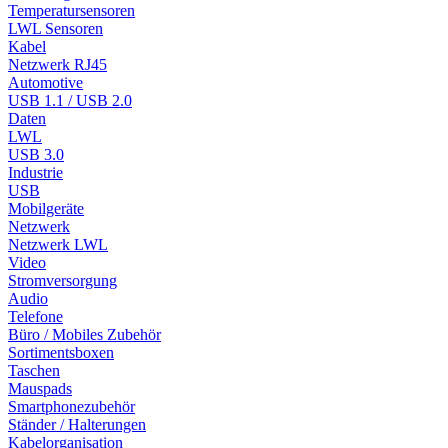
Temperatursensoren
LWL Sensoren
Kabel
Netzwerk RJ45
Automotive
USB 1.1 / USB 2.0
Daten
LWL
USB 3.0
Industrie
USB
Mobilgeräte
Netzwerk
Netzwerk LWL
Video
Stromversorgung
Audio
Telefone
Büro / Mobiles Zubehör
Sortimentsboxen
Taschen
Mauspads
Smartphonezubehör
Ständer / Halterungen
Kabelorganisation