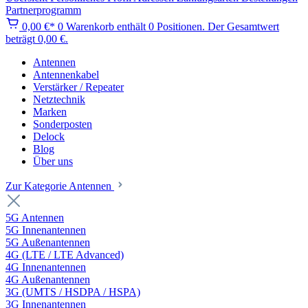
Partnerprogramm
0,00 €*
0
Warenkorb enthält 0 Positionen. Der Gesamtwert
beträgt 0,00 €.
Antennen
Antennenkabel
Verstärker / Repeater
Netztechnik
Marken
Sonderposten
Delock
Blog
Über uns
Zur Kategorie Antennen
5G Antennen
5G Innenantennen
5G Außenantennen
4G (LTE / LTE Advanced)
4G Innenantennen
4G Außenantennen
3G (UMTS / HSDPA / HSPA)
3G Innenantennen