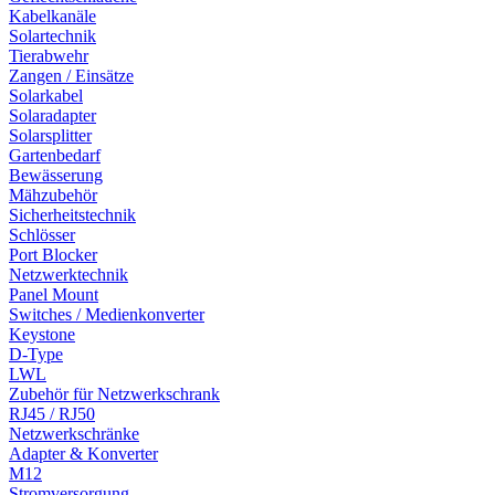
Kabelkanäle
Solartechnik
Tierabwehr
Zangen / Einsätze
Solarkabel
Solaradapter
Solarsplitter
Gartenbedarf
Bewässerung
Mähzubehör
Sicherheitstechnik
Schlösser
Port Blocker
Netzwerktechnik
Panel Mount
Switches / Medienkonverter
Keystone
D-Type
LWL
Zubehör für Netzwerkschrank
RJ45 / RJ50
Netzwerkschränke
Adapter & Konverter
M12
Stromversorgung