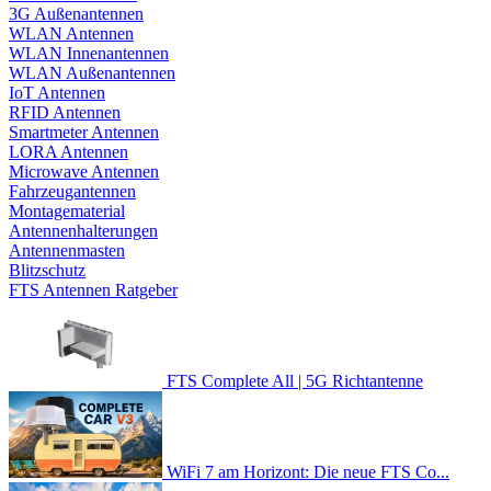
3G Außenantennen
WLAN Antennen
WLAN Innenantennen
WLAN Außenantennen
IoT Antennen
RFID Antennen
Smartmeter Antennen
LORA Antennen
Microwave Antennen
Fahrzeugantennen
Montagematerial
Antennenhalterungen
Antennenmasten
Blitzschutz
FTS Antennen Ratgeber
FTS Complete All | 5G Richtantenne
WiFi 7 am Horizont: Die neue FTS Co...