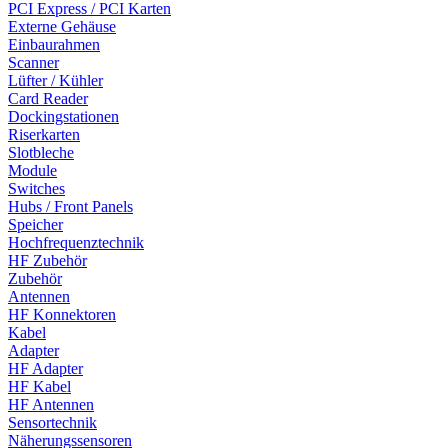
PCI Express / PCI Karten
Externe Gehäuse
Einbaurahmen
Scanner
Lüfter / Kühler
Card Reader
Dockingstationen
Riserkarten
Slotbleche
Module
Switches
Hubs / Front Panels
Speicher
Hochfrequenztechnik
HF Zubehör
Zubehör
Antennen
HF Konnektoren
Kabel
Adapter
HF Adapter
HF Kabel
HF Antennen
Sensortechnik
Näherungssensoren