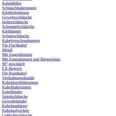
Kabeldriller
Schlauchhalterungen
Klettbefestigung
Gewebeschläuche
Isolierschläuche
Schrumpfschläuche
Klettbänder
Schutzschläuche
Kabelverschraubungen
Für Flachkabel
Metall
Mit Zugentlastung
Mit Zugentlastung und Biegeschutz
90° gewinkelt
EX-Bereich
Für Rundkabel
Verdrahtungskanäle
Kabeldurchführungen
Kabelhalterungen
Kabelbinder
Spiralschläuche
Gewebebänder
Kabelmarkierer
Kabelaufwickler
Geflechtschläuche