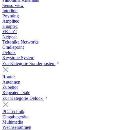
Panorama Antennas
Sensorview
Interline
Poynting
Amplitec
Huaptec
FRITZ!
Netgear
Teltonika Networks
Cradlepoint
Delock
Keystone System
Zur Kategorie Sonderposten
Router
Antennen
Zubehör
Repeater - Sale
Zur Kategorie Delock
PC-Technik
Eingabegeräte
Multimedia
Wechselrahmen