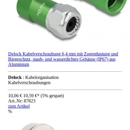
Delock Kabelverschraubung 6,4 mm mit Zugentlastung und
Biegeschutz, staub- und wasserdichtes Gehäuse (IP67) aus
Aluminium
Delock
: Kabelorganisation
Kabelverschraubungen
10,06 €
10,59 €*
(5% gespart)
Art..Nr: 87823
zum Artikel
%