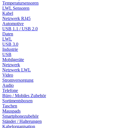
Temperatursensoren
LWL Sensoren
Kabel
Netzwerk RJ45
Automotive
USB 1.1 / USB 2.0
Daten
LWL
USB 3.0
Industrie
USB
Mobilgeräte
Netzwerk
Netzwerk LWL
Video
Stromversorgung
Audio
Telefone
Büro / Mobiles Zubehör
Sortimentsboxen
Taschen
Mauspads
Smartphonezubehör
Ständer / Halterungen
Kabelorganisation