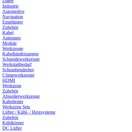
Daten
Industrie
Automotive
Navigation
Empfänger
Zubehör
Kabel
Antennen
Module
Werkzeuge
Kabelbinderzangen
Schneidewerkzeuge
Werkstattbedarf
Schraubendreher
Crimpwerkzeuge
HDMI
Werkzeug
Zubehör
Abisolierwerkzeuge
Kabeltester
Werkzeug Sets
Lüfter / Kühl- / Heizsysteme
Zubehör
Kühlkörper
DC Lüfter