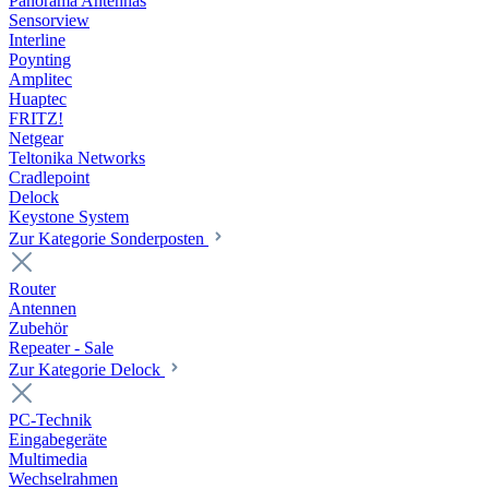
Panorama Antennas
Sensorview
Interline
Poynting
Amplitec
Huaptec
FRITZ!
Netgear
Teltonika Networks
Cradlepoint
Delock
Keystone System
Zur Kategorie Sonderposten
Router
Antennen
Zubehör
Repeater - Sale
Zur Kategorie Delock
PC-Technik
Eingabegeräte
Multimedia
Wechselrahmen