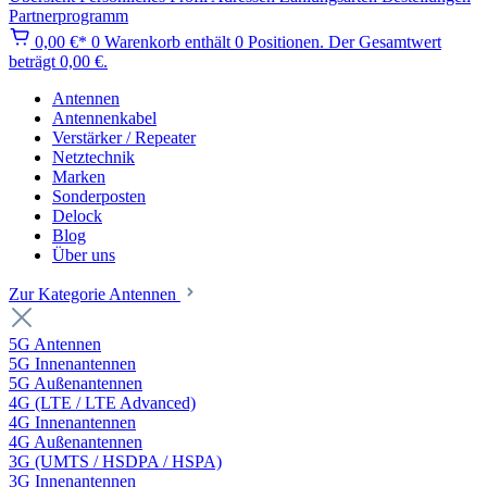
Partnerprogramm
0,00 €*
0
Warenkorb enthält 0 Positionen. Der Gesamtwert
beträgt 0,00 €.
Antennen
Antennenkabel
Verstärker / Repeater
Netztechnik
Marken
Sonderposten
Delock
Blog
Über uns
Zur Kategorie Antennen
5G Antennen
5G Innenantennen
5G Außenantennen
4G (LTE / LTE Advanced)
4G Innenantennen
4G Außenantennen
3G (UMTS / HSDPA / HSPA)
3G Innenantennen