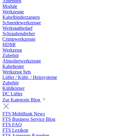
Antennen
Module
Werkzeuge
Kabelbinderzangen
Schneidewerkzeuge
Werkstattbedarf
Schraubendreher
Crimpwerkzeuge
HDMI
Werkzeug
Zubehör
Abisolierwerkzeuge
Kabeltester
Werkzeug Sets
Lüfter / Kühl- / Heizsysteme
Zubehör
Kühlkörper
DC Lüfter
Zur Kategorie Blog
FTS Mobilfunk News
FTS Business Service Blog
FTS FAQ
FTS Lexikon
FTS Antennen Ratgeber