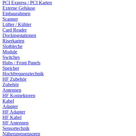
PCI Express / PCI Karten
Externe Gehäuse
Einbaurahmen
Scanner
Lüfter / Kühler
Card Reader
Dockingstationen
Riserkarten
Slotbleche
Module
Switches
Hubs / Front Panels
Speicher
Hochfrequenztechnik
HF Zubehör
Zubehör
Antennen
HF Konnektoren
Kabel
Adapter
HF Adapter
HF Kabel
HF Antennen
Sensortechnik
Näherungssensoren