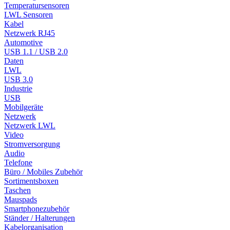
Temperatursensoren
LWL Sensoren
Kabel
Netzwerk RJ45
Automotive
USB 1.1 / USB 2.0
Daten
LWL
USB 3.0
Industrie
USB
Mobilgeräte
Netzwerk
Netzwerk LWL
Video
Stromversorgung
Audio
Telefone
Büro / Mobiles Zubehör
Sortimentsboxen
Taschen
Mauspads
Smartphonezubehör
Ständer / Halterungen
Kabelorganisation