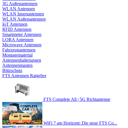
3G Außenantennen
WLAN Antennen
WLAN Innenantennen
WLAN Außenantennen
IoT Antennen
RFID Antennen
Smartmeter Antennen
LORA Antennen
Microwave Antennen
Fahrzeugantennen
Montagematerial
Antennenhalterungen
Antennenmasten
Blitzschutz
FTS Antennen Ratgeber
FTS Complete All | 5G Richtantenne
WiFi 7 am Horizont: Die neue FTS Co...