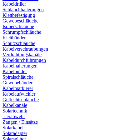
Kabeldriller
Schlauchhalterungen
Klettbefestigung
Gewebeschläuche
Isolierschläuche
Schrumpfschläuche
Klettbänder
Schutzschläuche
Kabelverschraubungen
Verdrahtungskanäle
Kabeldurchführungen
Kabelhalterungen
Kabelbinder
Spiralschläuche
Gewebebänder
Kabelmarkierer
Kabelaufwickler
Geflechtschläuche
Kabelkanäle
Solartechnik
Tierabwehr
Zangen / Einsätze
Solarkabel
Solaradapter
Solarsplitter