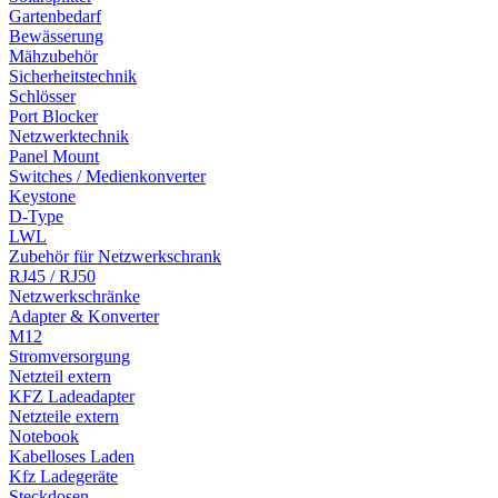
Gartenbedarf
Bewässerung
Mähzubehör
Sicherheitstechnik
Schlösser
Port Blocker
Netzwerktechnik
Panel Mount
Switches / Medienkonverter
Keystone
D-Type
LWL
Zubehör für Netzwerkschrank
RJ45 / RJ50
Netzwerkschränke
Adapter & Konverter
M12
Stromversorgung
Netzteil extern
KFZ Ladeadapter
Netzteile extern
Notebook
Kabelloses Laden
Kfz Ladegeräte
Steckdosen