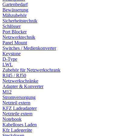
Gartenbedarf
Bewässerung
Mähzubehör
Sicherheitstechnik
Schlösser
Port Blocker
Netzwerktechnik
Panel Mount
Switches / Medienkonverter
Keystone
D-Type
LWL
Zubehör für Netzwerkschrank
RJ45 / RJ50
Netzwerkschränke
Adapter & Konverter
M12
Stromversorgung
Netzteil extern
KFZ Ladeadapter
Netzteile extern
Notebook
Kabelloses Laden
Kfz Ladegeräte
Steckdosen