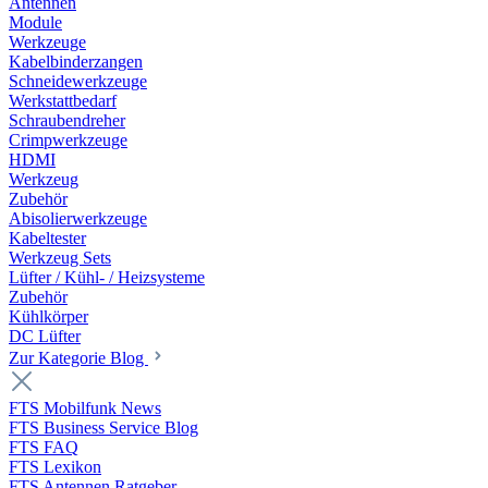
Antennen
Module
Werkzeuge
Kabelbinderzangen
Schneidewerkzeuge
Werkstattbedarf
Schraubendreher
Crimpwerkzeuge
HDMI
Werkzeug
Zubehör
Abisolierwerkzeuge
Kabeltester
Werkzeug Sets
Lüfter / Kühl- / Heizsysteme
Zubehör
Kühlkörper
DC Lüfter
Zur Kategorie Blog
FTS Mobilfunk News
FTS Business Service Blog
FTS FAQ
FTS Lexikon
FTS Antennen Ratgeber