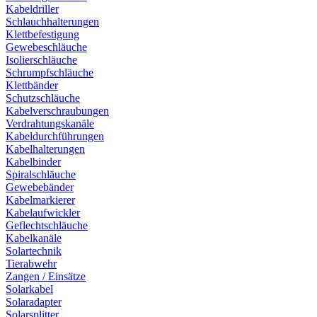
Kabeldriller
Schlauchhalterungen
Klettbefestigung
Gewebeschläuche
Isolierschläuche
Schrumpfschläuche
Klettbänder
Schutzschläuche
Kabelverschraubungen
Verdrahtungskanäle
Kabeldurchführungen
Kabelhalterungen
Kabelbinder
Spiralschläuche
Gewebebänder
Kabelmarkierer
Kabelaufwickler
Geflechtschläuche
Kabelkanäle
Solartechnik
Tierabwehr
Zangen / Einsätze
Solarkabel
Solaradapter
Solarsplitter