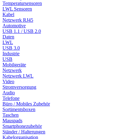
Temperatursensoren
LWL Sensoren
Kabel
Netzwerk RJ45
Automotive
USB 1.1 / USB 2.0
Daten
LWL
USB 3.0
Industrie
USB
Mobilgeräte
Netzwerk
Netzwerk LWL
Video
Stromversorgung
Audio
Telefone
Büro / Mobiles Zubehör
Sortimentsboxen
Taschen
Mauspads
Smartphonezubehör
Ständer / Halterungen
Kabelorganisation