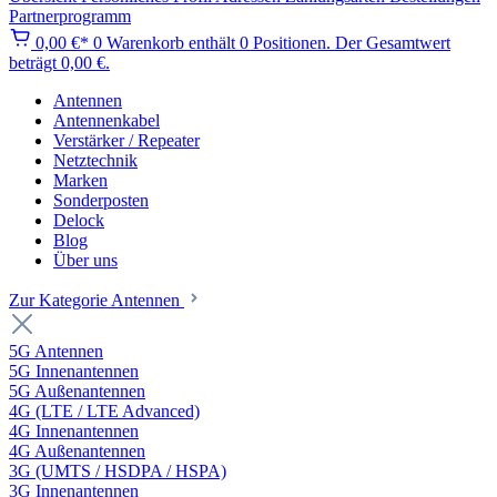
Partnerprogramm
0,00 €*
0
Warenkorb enthält 0 Positionen. Der Gesamtwert
beträgt 0,00 €.
Antennen
Antennenkabel
Verstärker / Repeater
Netztechnik
Marken
Sonderposten
Delock
Blog
Über uns
Zur Kategorie Antennen
5G Antennen
5G Innenantennen
5G Außenantennen
4G (LTE / LTE Advanced)
4G Innenantennen
4G Außenantennen
3G (UMTS / HSDPA / HSPA)
3G Innenantennen