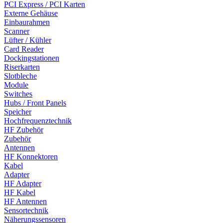
PCI Express / PCI Karten
Externe Gehäuse
Einbaurahmen
Scanner
Lüfter / Kühler
Card Reader
Dockingstationen
Riserkarten
Slotbleche
Module
Switches
Hubs / Front Panels
Speicher
Hochfrequenztechnik
HF Zubehör
Zubehör
Antennen
HF Konnektoren
Kabel
Adapter
HF Adapter
HF Kabel
HF Antennen
Sensortechnik
Näherungssensoren