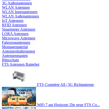
3G Außenantennen
WLAN Antennen
WLAN Innenantennen
WLAN Außenantennen
IoT Antennen
RFID Antennen
Smartmeter Antennen
LORA Antennen
Microwave Antennen
Fahrzeugantennen
Montagematerial
Antennenhalterungen
Antennenmasten
Blitzschutz
FTS Antennen Ratgeber
FTS Complete All | 5G Richtantenne
WiFi 7 am Horizont: Die neue FTS Co...