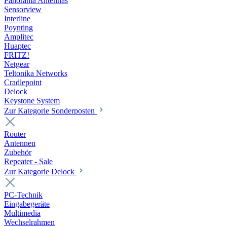
Panorama Antennas
Sensorview
Interline
Poynting
Amplitec
Huaptec
FRITZ!
Netgear
Teltonika Networks
Cradlepoint
Delock
Keystone System
Zur Kategorie Sonderposten
Router
Antennen
Zubehör
Repeater - Sale
Zur Kategorie Delock
PC-Technik
Eingabegeräte
Multimedia
Wechselrahmen