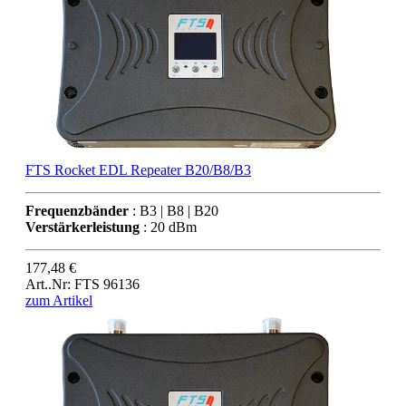
FTS Rocket EDL Repeater B20/B8/B3
Frequenzbänder
: B3 | B8 | B20
Verstärkerleistung
: 20 dBm
177,48 €
Art..Nr: FTS 96136
zum Artikel