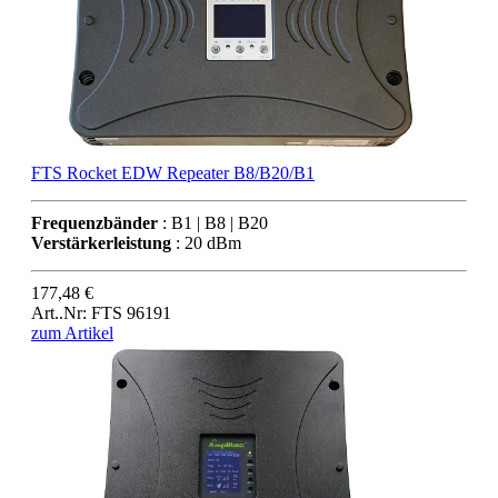
FTS Rocket EDW Repeater B8/B20/B1
Frequenzbänder
: B1 | B8 | B20
Verstärkerleistung
: 20 dBm
177,48 €
Art..Nr: FTS 96191
zum Artikel