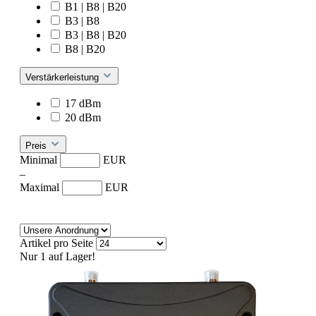
B1 | B8 | B20
B3 | B8
B3 | B8 | B20
B8 | B20
Verstärkerleistung
17 dBm
20 dBm
Preis
Minimal
EUR
–
Maximal
EUR
Artikel pro Seite
Nur 1 auf Lager!