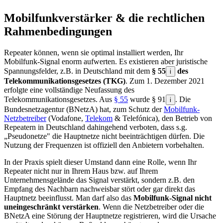
Mobilfunkverstärker & die rechtlichen
Rahmenbedingungen
Repeater können, wenn sie optimal installiert werden, Ihr
Mobilfunk-Signal enorm aufwerten. Es existieren aber juristische
Spannungsfelder, z.B. in Deutschland mit dem
§ 55
des
i
Telekommunikationsgesetzes (TKG)
. Zum 1. Dezember 2021
erfolgte eine vollständige Neufassung des
Telekommunikationsgesetzes. Aus
§ 55
wurde § 91
. Die
i
Bundesnetzagentur (BNetzA) hat, zum Schutz der
Mobilfunk-
Netzbetreiber
(Vodafone,
Telekom
& Telefónica), den Betrieb von
Repeatern in Deutschland dahingehend verboten, dass s.g.
„Pseudonetze" die Hauptnetze nicht beeinträchtigen dürfen. Die
Nutzung der Frequenzen ist offiziell den Anbietern vorbehalten.
In der Praxis spielt dieser Umstand dann eine Rolle, wenn Ihr
Repeater nicht nur in Ihrem Haus bzw. auf Ihrem
Unternehmensgelände das Signal verstärkt, sondern z.B. den
Empfang des Nachbarn nachweisbar stört oder gar direkt das
Hauptnetz beeinflusst. Man darf also das
Mobilfunk-Signal nicht
uneingeschränkt verstärken
. Wenn die Netzbetreiber oder die
BNetzA eine Störung der Hauptnetze registrieren, wird die Ursache