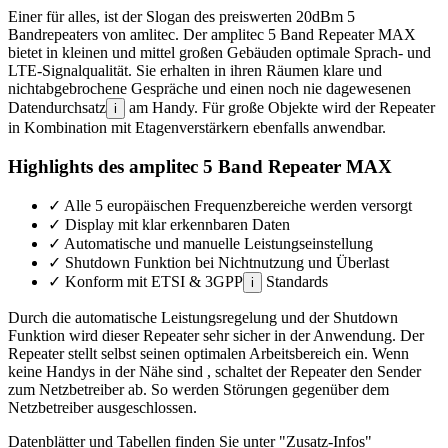
Einer für alles, ist der Slogan des preiswerten 20dBm 5
Bandrepeaters von amlitec. Der amplitec 5 Band Repeater MAX
bietet in kleinen und mittel großen Gebäuden optimale Sprach- und
LTE-Signalqualität. Sie erhalten in ihren Räumen klare und
nichtabgebrochene Gespräche und einen noch nie dagewesenen
Datendurchsatz
am Handy. Für große Objekte wird der Repeater
i
in Kombination mit Etagenverstärkern ebenfalls anwendbar.
Highlights des amplitec 5 Band Repeater MAX
✓
Alle 5 europäischen Frequenzbereiche werden versorgt
✓
Display mit klar erkennbaren Daten
✓
Automatische und manuelle Leistungseinstellung
✓
Shutdown Funktion bei Nichtnutzung und Überlast
✓
Konform mit ETSI & 3GPP
Standards
i
Durch die automatische Leistungsregelung und der Shutdown
Funktion wird dieser Repeater sehr sicher in der Anwendung. Der
Repeater stellt selbst seinen optimalen Arbeitsbereich ein. Wenn
keine Handys in der Nähe sind , schaltet der Repeater den Sender
zum Netzbetreiber ab. So werden Störungen gegenüber dem
Netzbetreiber ausgeschlossen.
Datenblätter und Tabellen finden Sie unter
"Zusatz-Infos"