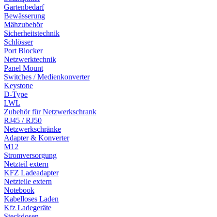
Gartenbedarf
Bewässerung
Mähzubehör
Sicherheitstechnik
Schlösser
Port Blocker
Netzwerktechnik
Panel Mount
Switches / Medienkonverter
Keystone
D-Type
LWL
Zubehör für Netzwerkschrank
RJ45 / RJ50
Netzwerkschränke
Adapter & Konverter
M12
Stromversorgung
Netzteil extern
KFZ Ladeadapter
Netzteile extern
Notebook
Kabelloses Laden
Kfz Ladegeräte
Steckdosen