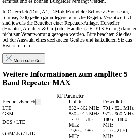
ermittelt und es können Bußgelder verhängt werden.
In Österreich (Drei, A1, T-Mobile) und der Schweiz (Swisscom,
Sunrise, Salt) gelten grundlegend ähnliche Regeln. Verantwortlich
sind jeweils die Betreiber einer Repeater-Anlage. Hersteller
(Huaptec, Amplitec & Co.) oder Händler (z.B. FTS Hennig) können
nicht zur Verantwortung gezogen werden. Bitte beachten Sie dies
bei der Auswahl eines geeigneten Gerätes und kalkulieren Sie das
Risiko mit ein.
Menü schließen
Weitere Informationen zum amplitec 5
Band Repeater MAX
RF Parameter
Frequenzbereich
Uplnk
Downlink
i
LTE
832 - 862 MHz
791 - 821 MHz
GSM
880 - 915 MHz
925 - 960 MHz
1710 - 1785
1805 - 1880
DCS / LTE
MHz
MHz
1920 - 1980
2110 - 2170
GSM/ 3G / LTE
MHz
MHz