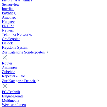
Panorama Antennas
Sensorview
Interline
Poynting
Amplitec
Huaptec
FRITZ!
Netgear
Teltonika Networks
Cradlepoint
Delock
Keystone System
Zur Kategorie Sonderposten
Router
Antennen
Zubehör
Repeater - Sale
Zur Kategorie Delock
PC-Technik
Eingabegeräte
Multimedia
Wechselrahmen