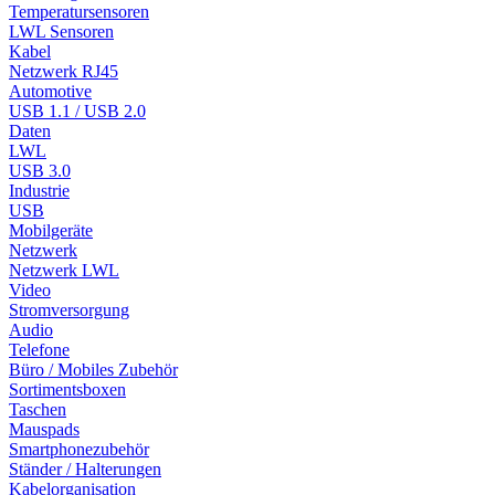
Temperatursensoren
LWL Sensoren
Kabel
Netzwerk RJ45
Automotive
USB 1.1 / USB 2.0
Daten
LWL
USB 3.0
Industrie
USB
Mobilgeräte
Netzwerk
Netzwerk LWL
Video
Stromversorgung
Audio
Telefone
Büro / Mobiles Zubehör
Sortimentsboxen
Taschen
Mauspads
Smartphonezubehör
Ständer / Halterungen
Kabelorganisation