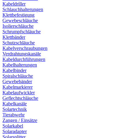
Kabeldriller
Schlauchhalterungen
Klettbefestigung
Gewebeschläuche
Isolierschläuche
Schrumpfschläuche
Klettbänder
Schutzschläuche
Kabelverschraubungen
Verdrahtungskanäle
Kabeldurchführungen
Kabelhalterungen
Kabelbinder
Spiralschläuche
Gewebebänder
Kabelmarkierer
Kabelaufwickler
Geflechtschläuche
Kabelkanäle
Solartechnik
Tierabwehr
Zangen / Einsätze
Solarkabel
Solaradapter
Solarsplitter