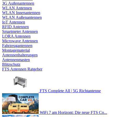
3G Außenantennen
WLAN Antennen
WLAN Innenantennen
WLAN Außenantennen
IoT Antennen
RFID Antennen
Smartmeter Antennen
LORA Antennen
Microwave Antennen
Fahrzeugantennen
Montagematerial
Antennenhalterungen
Antennenmasten
Blitzschutz
FTS Antennen Ratgeber
FTS Complete All | 5G Richtantenne
WiFi 7 am Horizont: Die neue FTS Co...