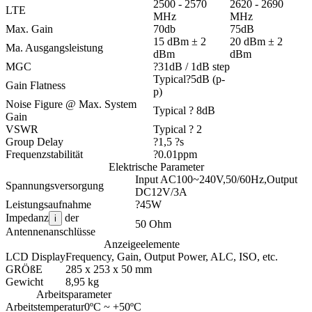
2500 - 2570
2620 - 2690
LTE
MHz
MHz
Max. Gain
70db
75dB
15 dBm ± 2
20 dBm ± 2
Ma. Ausgangsleistung
dBm
dBm
MGC
?31dB / 1dB step
Typical?5dB (p-
Gain Flatness
p)
Noise Figure @ Max. System
Typical ? 8dB
Gain
VSWR
Typical ? 2
Group Delay
?1,5 ?s
Frequenzstabilität
?0.01ppm
Elektrische Parameter
Input AC100~240V,50/60Hz,Output
Spannungsversorgung
DC12V/3A
Leistungsaufnahme
?45W
Impedanz
der
i
50 Ohm
Antennenanschlüsse
Anzeigeelemente
LCD Display
Frequency, Gain, Output Power, ALC, ISO, etc.
GRÖßE
285 x 253 x 50 mm
Gewicht
8,95 kg
Arbeitsparameter
Arbeitstemperatur
0ºC ~ +50ºC