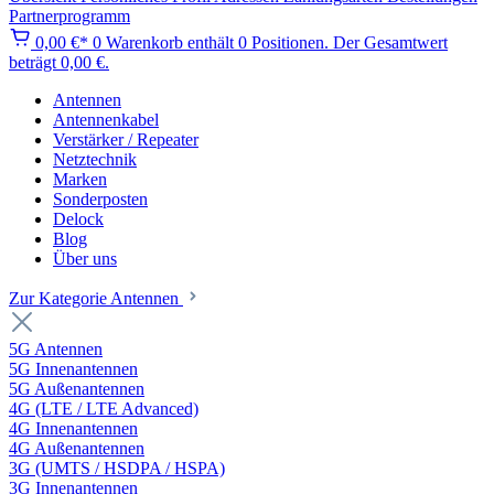
Partnerprogramm
0,00 €*
0
Warenkorb enthält 0 Positionen. Der Gesamtwert
beträgt 0,00 €.
Antennen
Antennenkabel
Verstärker / Repeater
Netztechnik
Marken
Sonderposten
Delock
Blog
Über uns
Zur Kategorie Antennen
5G Antennen
5G Innenantennen
5G Außenantennen
4G (LTE / LTE Advanced)
4G Innenantennen
4G Außenantennen
3G (UMTS / HSDPA / HSPA)
3G Innenantennen