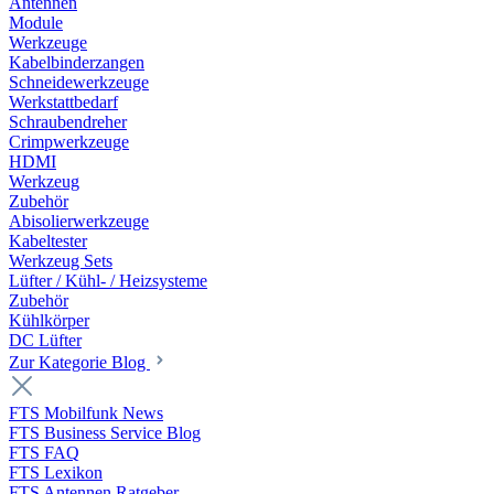
Antennen
Module
Werkzeuge
Kabelbinderzangen
Schneidewerkzeuge
Werkstattbedarf
Schraubendreher
Crimpwerkzeuge
HDMI
Werkzeug
Zubehör
Abisolierwerkzeuge
Kabeltester
Werkzeug Sets
Lüfter / Kühl- / Heizsysteme
Zubehör
Kühlkörper
DC Lüfter
Zur Kategorie Blog
FTS Mobilfunk News
FTS Business Service Blog
FTS FAQ
FTS Lexikon
FTS Antennen Ratgeber