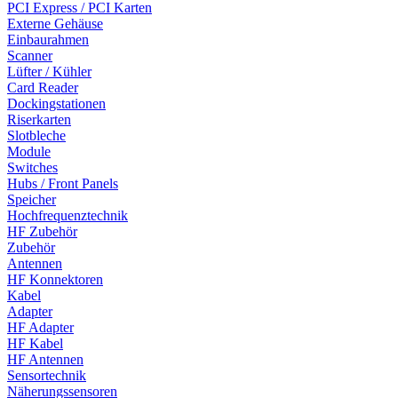
PCI Express / PCI Karten
Externe Gehäuse
Einbaurahmen
Scanner
Lüfter / Kühler
Card Reader
Dockingstationen
Riserkarten
Slotbleche
Module
Switches
Hubs / Front Panels
Speicher
Hochfrequenztechnik
HF Zubehör
Zubehör
Antennen
HF Konnektoren
Kabel
Adapter
HF Adapter
HF Kabel
HF Antennen
Sensortechnik
Näherungssensoren