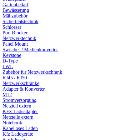
Gartenbedarf
Bewässerung
Mähzubehör
Sicherheitstechnik
Schlösser
Port Blocker
Netzwerktechnik
Panel Mount
Switches / Medienkonverter
Keystone
D-Type
LWL
Zubehör für Netzwerkschrank
RJ45 / RJ50
Netzwerkschränke
Adapter & Konverter
M12
Stromversorgung
Netzteil extern
KFZ Ladeadapter
Netzteile extern
Notebook
Kabelloses Laden
Kfz Ladegeräte
Steckdosen