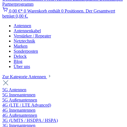
Partnerprogramm
0,00 €*
0
Warenkorb enthält 0 Positionen. Der Gesamtwert
beträgt 0,00 €.
Antennen
Antennenkabel
Verstärker / Repeater
Netztechnik
Marken
Sonderposten
Delock
Blog
Über uns
Zur Kategorie Antennen
5G Antennen
5G Innenantennen
5G Außenantennen
4G (LTE / LTE Advanced)
4G Innenantennen
4G Außenantennen
3G (UMTS / HSDPA / HSPA)
3G Innenantennen