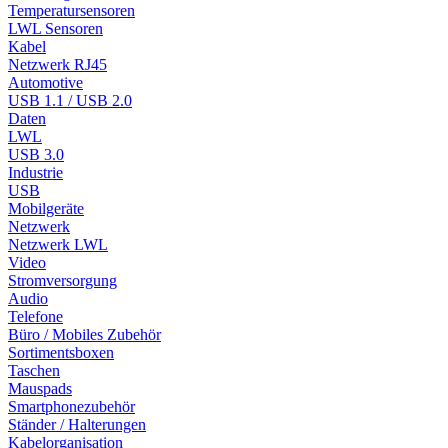
Temperatursensoren
LWL Sensoren
Kabel
Netzwerk RJ45
Automotive
USB 1.1 / USB 2.0
Daten
LWL
USB 3.0
Industrie
USB
Mobilgeräte
Netzwerk
Netzwerk LWL
Video
Stromversorgung
Audio
Telefone
Büro / Mobiles Zubehör
Sortimentsboxen
Taschen
Mauspads
Smartphonezubehör
Ständer / Halterungen
Kabelorganisation