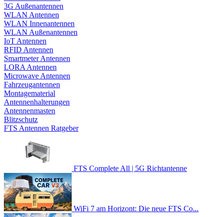
3G Außenantennen
WLAN Antennen
WLAN Innenantennen
WLAN Außenantennen
IoT Antennen
RFID Antennen
Smartmeter Antennen
LORA Antennen
Microwave Antennen
Fahrzeugantennen
Montagematerial
Antennenhalterungen
Antennenmasten
Blitzschutz
FTS Antennen Ratgeber
FTS Complete All | 5G Richtantenne
WiFi 7 am Horizont: Die neue FTS Co...