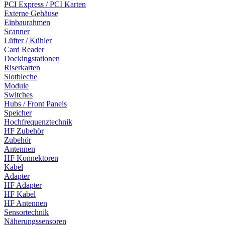
PCI Express / PCI Karten
Externe Gehäuse
Einbaurahmen
Scanner
Lüfter / Kühler
Card Reader
Dockingstationen
Riserkarten
Slotbleche
Module
Switches
Hubs / Front Panels
Speicher
Hochfrequenztechnik
HF Zubehör
Zubehör
Antennen
HF Konnektoren
Kabel
Adapter
HF Adapter
HF Kabel
HF Antennen
Sensortechnik
Näherungssensoren