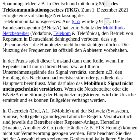
Spannungsfelder, z.B. in Deutschland mit dem
§ 55
des
i
Telekommunikationsgesetzes (TKG)
. Zum 1. Dezember 2021
erfolgte eine vollständige Neufassung des
Telekommunikationsgesetzes. Aus
§ 55
wurde § 91
. Die
i
Bundesnetzagentur (BNetzA) hat, zum Schutz der
Mobilfunk-
Netzbetreiber
(Vodafone,
Telekom
& Telefónica), den Betrieb von
Repeatern in Deutschland dahingehend verboten, dass s.g.
„Pseudonetze" die Hauptnetze nicht beeinträchtigen dürfen. Die
Nutzung der Frequenzen ist offiziell den Anbietern vorbehalten.
In der Praxis spielt dieser Umstand dann eine Rolle, wenn Ihr
Repeater nicht nur in Ihrem Haus bzw. auf Ihrem
Unternehmensgelände das Signal verstärkt, sondern z.B. den
Empfang des Nachbarn nachweisbar stört oder gar direkt das
Hauptnetz beeinflusst. Man darf also das
Mobilfunk-Signal nicht
uneingeschränkt verstärken
. Wenn die Netzbetreiber oder die
BNetzA eine Störung der Hauptnetze registrieren, wird die Ursache
ermittelt und es können Bußgelder verhängt werden.
In Österreich (Drei, A1, T-Mobile) und der Schweiz (Swisscom,
Sunrise, Salt) gelten grundlegend ähnliche Regeln. Verantwortlich
sind jeweils die Betreiber einer Repeater-Anlage. Hersteller
(Huaptec, Amplitec & Co.) oder Händler (z.B. FTS Hennig) können
nicht zur Verantwortung gezogen werden. Bitte beachten Sie dies
bei der Auswahl eines geeigneten Gerätes und kalkulieren Sie das