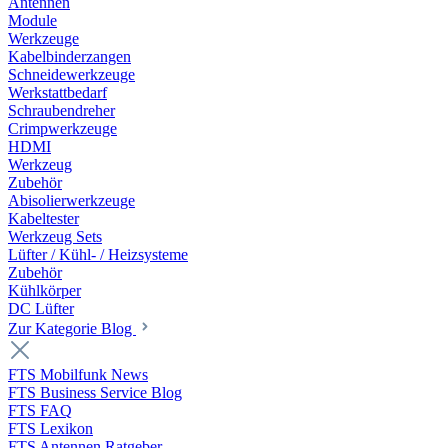
Antennen
Module
Werkzeuge
Kabelbinderzangen
Schneidewerkzeuge
Werkstattbedarf
Schraubendreher
Crimpwerkzeuge
HDMI
Werkzeug
Zubehör
Abisolierwerkzeuge
Kabeltester
Werkzeug Sets
Lüfter / Kühl- / Heizsysteme
Zubehör
Kühlkörper
DC Lüfter
Zur Kategorie Blog
FTS Mobilfunk News
FTS Business Service Blog
FTS FAQ
FTS Lexikon
FTS Antennen Ratgeber