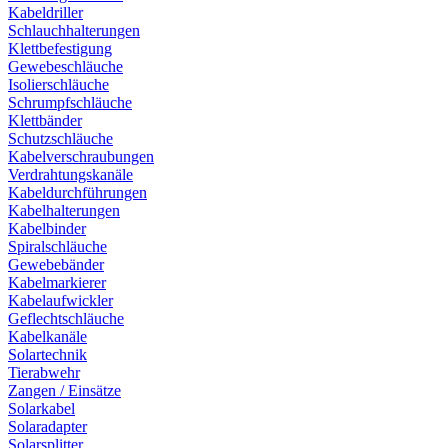
Kabeldriller
Schlauchhalterungen
Klettbefestigung
Gewebeschläuche
Isolierschläuche
Schrumpfschläuche
Klettbänder
Schutzschläuche
Kabelverschraubungen
Verdrahtungskanäle
Kabeldurchführungen
Kabelhalterungen
Kabelbinder
Spiralschläuche
Gewebebänder
Kabelmarkierer
Kabelaufwickler
Geflechtschläuche
Kabelkanäle
Solartechnik
Tierabwehr
Zangen / Einsätze
Solarkabel
Solaradapter
Solarsplitter