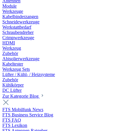
Antennen
Module
Werkzeuge
Kabelbinderzangen
Schneidewerkzeuge
Werkstattbedarf
Schraubendreher
Crimpwerkzeuge
HDMI
Werkzeug
Zubehör
Abisolierwerkzeuge
Kabeltester
Werkzeug Sets
Lüfter / Kühl- / Heizsysteme
Zubehör
Kühlkörper
DC Lüfter
Zur Kategorie Blog
FTS Mobilfunk News
FTS Business Service Blog
FTS FAQ
FTS Lexikon
FTS Antennen Ratgeber