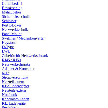
Gartenbedarf
Bewässerung
Mähzubehör
Sicherheitstechnik
Schlösser
Port Blocker
Netzwerktechnik
Panel Mount
Switches / Medienkonverter
Keystone
D-Type
LWL
Zubehör für Netzwerkschrank
RJ45 / RJ50
Netzwerkschränke
Adapter & Konverter
M12
Stromversorgung
Netzteil extern
KFZ Ladeadapter
Netzteile extern
Notebook
Kabelloses Laden
Kfz Ladegeräte
Steckdosen