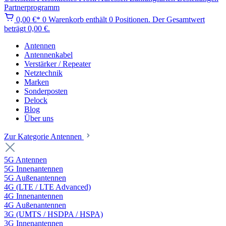
Partnerprogramm
0,00 €*
0
Warenkorb enthält 0 Positionen. Der Gesamtwert
beträgt 0,00 €.
Antennen
Antennenkabel
Verstärker / Repeater
Netztechnik
Marken
Sonderposten
Delock
Blog
Über uns
Zur Kategorie Antennen
5G Antennen
5G Innenantennen
5G Außenantennen
4G (LTE / LTE Advanced)
4G Innenantennen
4G Außenantennen
3G (UMTS / HSDPA / HSPA)
3G Innenantennen