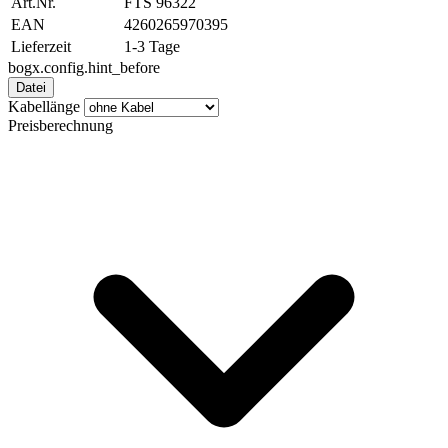
Art.Nr.
FTS 96322
EAN
4260265970395
Lieferzeit
1-3 Tage
bogx.config.hint_before
Datei
Kabellänge
Preisberechnung