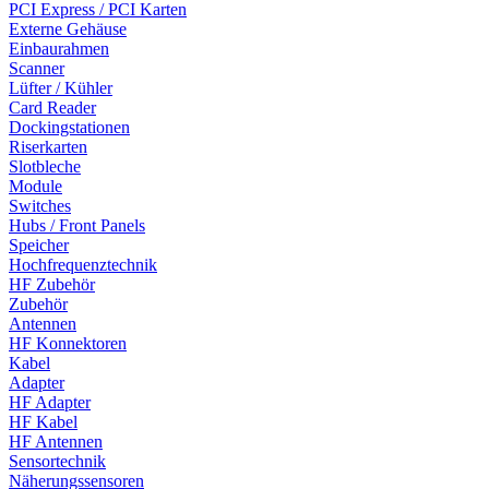
PCI Express / PCI Karten
Externe Gehäuse
Einbaurahmen
Scanner
Lüfter / Kühler
Card Reader
Dockingstationen
Riserkarten
Slotbleche
Module
Switches
Hubs / Front Panels
Speicher
Hochfrequenztechnik
HF Zubehör
Zubehör
Antennen
HF Konnektoren
Kabel
Adapter
HF Adapter
HF Kabel
HF Antennen
Sensortechnik
Näherungssensoren