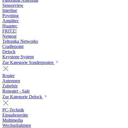
Panorama Antennas
Sensorview
Interline
Poynting
Amplitec
Huaptec
FRITZ!
Netgear
Teltonika Networks
Cradlepoint
Delock
Keystone System
Zur Kategorie Sonderposten
Router
Antennen
Zubehör
Repeater - Sale
Zur Kategorie Delock
PC-Technik
Eingabegeräte
Multimedia
Wechselrahmen