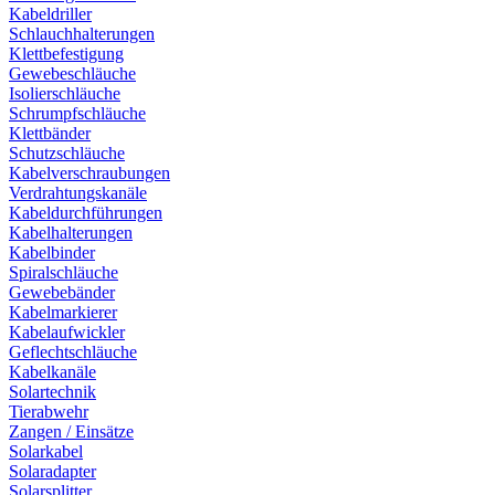
Kabeldriller
Schlauchhalterungen
Klettbefestigung
Gewebeschläuche
Isolierschläuche
Schrumpfschläuche
Klettbänder
Schutzschläuche
Kabelverschraubungen
Verdrahtungskanäle
Kabeldurchführungen
Kabelhalterungen
Kabelbinder
Spiralschläuche
Gewebebänder
Kabelmarkierer
Kabelaufwickler
Geflechtschläuche
Kabelkanäle
Solartechnik
Tierabwehr
Zangen / Einsätze
Solarkabel
Solaradapter
Solarsplitter