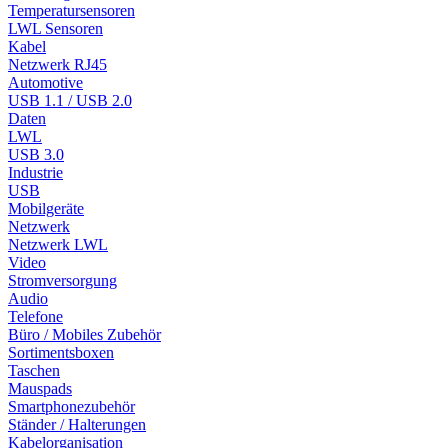
Temperatursensoren
LWL Sensoren
Kabel
Netzwerk RJ45
Automotive
USB 1.1 / USB 2.0
Daten
LWL
USB 3.0
Industrie
USB
Mobilgeräte
Netzwerk
Netzwerk LWL
Video
Stromversorgung
Audio
Telefone
Büro / Mobiles Zubehör
Sortimentsboxen
Taschen
Mauspads
Smartphonezubehör
Ständer / Halterungen
Kabelorganisation