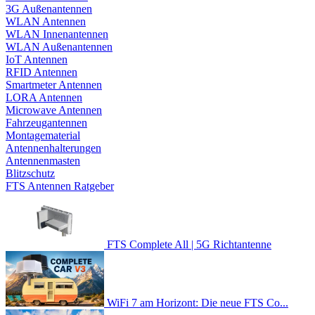
3G Außenantennen
WLAN Antennen
WLAN Innenantennen
WLAN Außenantennen
IoT Antennen
RFID Antennen
Smartmeter Antennen
LORA Antennen
Microwave Antennen
Fahrzeugantennen
Montagematerial
Antennenhalterungen
Antennenmasten
Blitzschutz
FTS Antennen Ratgeber
FTS Complete All | 5G Richtantenne
WiFi 7 am Horizont: Die neue FTS Co...