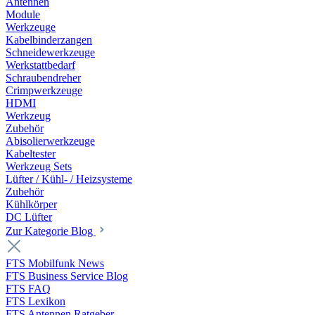
Antennen
Module
Werkzeuge
Kabelbinderzangen
Schneidewerkzeuge
Werkstattbedarf
Schraubendreher
Crimpwerkzeuge
HDMI
Werkzeug
Zubehör
Abisolierwerkzeuge
Kabeltester
Werkzeug Sets
Lüfter / Kühl- / Heizsysteme
Zubehör
Kühlkörper
DC Lüfter
Zur Kategorie Blog
FTS Mobilfunk News
FTS Business Service Blog
FTS FAQ
FTS Lexikon
FTS Antennen Ratgeber