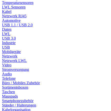
Temperatursensoren
LWL Sensoren
Kabel
Netzwerk RJ45
Automotive
USB 1.1 / USB 2.0
Daten
LWL
USB 3.0
Industrie
USB
Mobilgeräte
Netzwerk
Netzwerk LWL
Video
Stromversorgung
Audio
Telefone
Büro / Mobiles Zubehör
Sortimentsboxen
Taschen
Mauspads
Smartphonezubehör
Ständer / Halterungen
Kabelorganisation