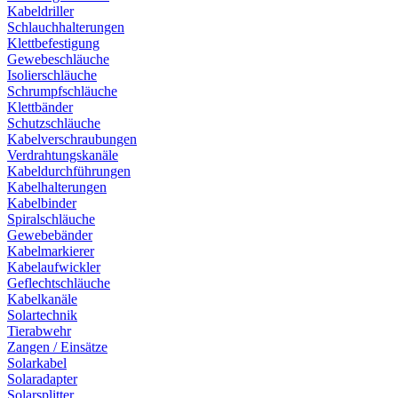
Kabeldriller
Schlauchhalterungen
Klettbefestigung
Gewebeschläuche
Isolierschläuche
Schrumpfschläuche
Klettbänder
Schutzschläuche
Kabelverschraubungen
Verdrahtungskanäle
Kabeldurchführungen
Kabelhalterungen
Kabelbinder
Spiralschläuche
Gewebebänder
Kabelmarkierer
Kabelaufwickler
Geflechtschläuche
Kabelkanäle
Solartechnik
Tierabwehr
Zangen / Einsätze
Solarkabel
Solaradapter
Solarsplitter