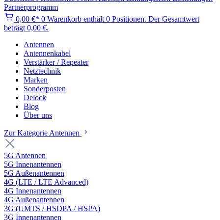
Partnerprogramm
0,00 €*
0
Warenkorb enthält 0 Positionen. Der Gesamtwert
beträgt 0,00 €.
Antennen
Antennenkabel
Verstärker / Repeater
Netztechnik
Marken
Sonderposten
Delock
Blog
Über uns
Zur Kategorie Antennen
5G Antennen
5G Innenantennen
5G Außenantennen
4G (LTE / LTE Advanced)
4G Innenantennen
4G Außenantennen
3G (UMTS / HSDPA / HSPA)
3G Innenantennen