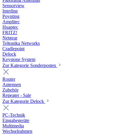
Panorama Antennas
Sensorview
Interline
Poynting
Amplitec
Huaptec
FRITZ!
Netgear
Teltonika Networks
Cradlepoint
Delock
Keystone System
Zur Kategorie Sonderposten
Router
Antennen
Zubehör
Repeater - Sale
Zur Kategorie Delock
PC-Technik
Eingabegeräte
Multimedia
Wechselrahmen