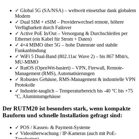
✓
Global 5G (SA/NSA) – weltweit einsetzbar dank globalem
Modem
✓
Dual SIM + eSIM – Providerwechsel remote, höhere
Verfügbarkeit durch Failover
✓
Active PoE In/Out – Versorgung & Durchschleifen per
Ethernet (ein Kabel für Strom + Daten)
✓
4×4 MIMO über 5G – hohe Datenrate und stabile
Funkanbindung
✓
WiFi 5 Dual-Band (802.11ac Wave 2) – bis 867 Mbit/s,
MU-MIMO
✓
RutOS (OpenWrt-basiert) – VPN, Firewall, Remote-
Management (RMS), Automatisierungen
✓
Robustes Gehäuse, RMS-Management & industrielle VPN
Protokolle
✓
Industrie-tauglich – Temperaturbereich bis -40 °C bis +75
°C, Aluminiumgehäuse
Der RUTM20 ist besonders stark, wenn kompakte
Bauform und schnelle Installation gefragt sind:
✓
POS / Kassen- & Payment-Systeme
✓
Videoüberwachung / IP-Kameras (auch mit PoE-
Topologien)