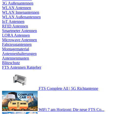
3G Außenantennen
WLAN Antennen
WLAN Innenantennen
WLAN Außenantennen
IoT Antennen
RFID Antennen
Smartmeter Antennen
LORA Antennen
Microwave Antennen
Fahrzeugantennen
Montagematerial
Antennenhalterungen
Antennenmasten
Blitzschutz
FTS Antennen Ratgeber
FTS Complete All | 5G Richtantenne
WiFi 7 am Horizont: Die neue FTS Co...