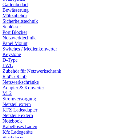
Gartenbedarf
Bewässerung
Mähzubehör
Sicherheitstechnik
Schlösser
Port Blocker
Netzwerktechnik
Panel Mount
Switches / Medienkonverter
Keystone
D-Type
LWL
Zubehör für Netzwerkschrank
RJ45 / RJ50
Netzwerkschränke
Adapter & Konverter
M12
Stromversorgung
Netzteil extern
KFZ Ladeadapter
Netzteile extern
Notebook
Kabelloses Laden
Kfz Ladegeräte
Steckdosen