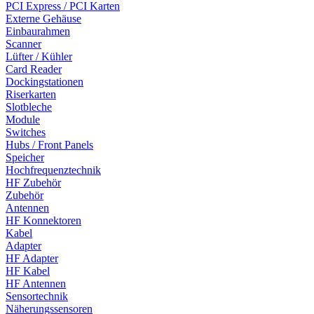
PCI Express / PCI Karten
Externe Gehäuse
Einbaurahmen
Scanner
Lüfter / Kühler
Card Reader
Dockingstationen
Riserkarten
Slotbleche
Module
Switches
Hubs / Front Panels
Speicher
Hochfrequenztechnik
HF Zubehör
Zubehör
Antennen
HF Konnektoren
Kabel
Adapter
HF Adapter
HF Kabel
HF Antennen
Sensortechnik
Näherungssensoren