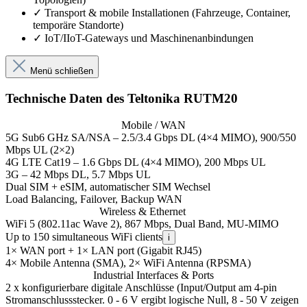
✓
Transport & mobile Installationen (Fahrzeuge, Container,
temporäre Standorte)
✓
IoT/IIoT-Gateways und Maschinenanbindungen
Menü schließen
Technische Daten des Teltonika RUTM20
Mobile / WAN
5G Sub6 GHz SA/NSA – 2.5/3.4 Gbps DL (4×4 MIMO), 900/550
Mbps UL (2×2)
4G LTE Cat19 – 1.6 Gbps DL (4×4 MIMO), 200 Mbps UL
3G – 42 Mbps DL, 5.7 Mbps UL
Dual SIM + eSIM, automatischer SIM Wechsel
Load Balancing, Failover, Backup WAN
Wireless & Ethernet
WiFi 5 (802.11ac Wave 2), 867 Mbps, Dual Band, MU-MIMO
Up to 150 simultaneous WiFi clients
i
1× WAN port + 1× LAN port (Gigabit RJ45)
4× Mobile Antenna (SMA), 2× WiFi Antenna (RPSMA)
Industrial Interfaces & Ports
2 x konfigurierbare digitale Anschlüsse (Input/Output am 4-pin
Stromanschlussstecker. 0 - 6 V ergibt logische Null, 8 - 50 V zeigen