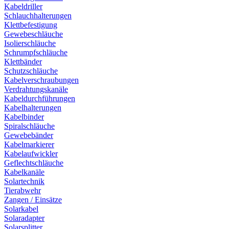
Kabeldriller
Schlauchhalterungen
Klettbefestigung
Gewebeschläuche
Isolierschläuche
Schrumpfschläuche
Klettbänder
Schutzschläuche
Kabelverschraubungen
Verdrahtungskanäle
Kabeldurchführungen
Kabelhalterungen
Kabelbinder
Spiralschläuche
Gewebebänder
Kabelmarkierer
Kabelaufwickler
Geflechtschläuche
Kabelkanäle
Solartechnik
Tierabwehr
Zangen / Einsätze
Solarkabel
Solaradapter
Solarsplitter