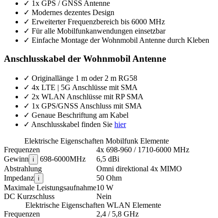
✓
1x GPS / GNSS Antenne
✓
Modernes dezentes Design
✓
Erweiterter Frequenzbereich bis 6000 MHz
✓
Für alle Mobilfunkanwendungen einsetzbar
✓
Einfache Montage der Wohnmobil Antenne durch Kleben
Anschlusskabel der Wohnmobil Antenne
✓
Originallänge 1 m oder 2 m RG58
✓
4x LTE | 5G Anschlüsse mit SMA
✓
2x WLAN Anschlüsse mit RP SMA
✓
1x GPS/GNSS Anschluss mit SMA
✓
Genaue Beschriftung am Kabel
✓
Anschlusskabel finden Sie
hier
Elektrische Eigenschaften Mobilfunk Elemente
Frequenzen
4x 698-960 / 1710-6000 MHz
Gewinn
698-6000MHz
6,5 dBi
i
Abstrahlung
Omni direktional 4x MIMO
Impedanz
50 Ohm
i
Maximale Leistungsaufnahme
10 W
DC Kurzschluss
Nein
Elektrische Eigenschaften WLAN Elemente
Frequenzen
2,4 / 5,8 GHz