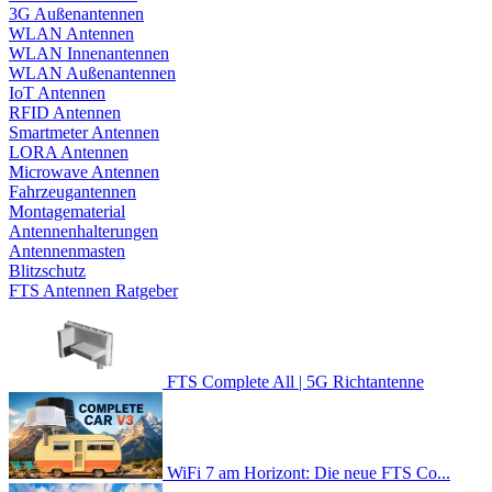
3G Außenantennen
WLAN Antennen
WLAN Innenantennen
WLAN Außenantennen
IoT Antennen
RFID Antennen
Smartmeter Antennen
LORA Antennen
Microwave Antennen
Fahrzeugantennen
Montagematerial
Antennenhalterungen
Antennenmasten
Blitzschutz
FTS Antennen Ratgeber
FTS Complete All | 5G Richtantenne
WiFi 7 am Horizont: Die neue FTS Co...