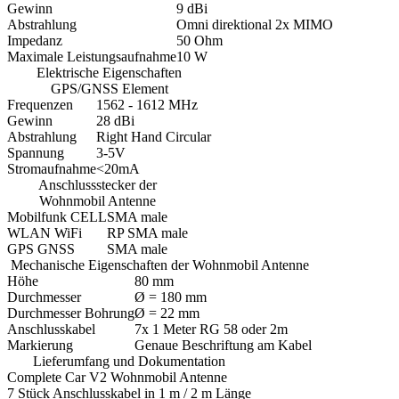
Gewinn
9 dBi
Abstrahlung
Omni direktional 2x MIMO
Impedanz
50 Ohm
Maximale Leistungsaufnahme
10 W
Elektrische Eigenschaften
GPS/GNSS Element
Frequenzen
1562 - 1612 MHz
Gewinn
28 dBi
Abstrahlung
Right Hand Circular
Spannung
3-5V
Stromaufnahme
<20mA
Anschlussstecker der
Wohnmobil Antenne
Mobilfunk CELL
SMA male
WLAN WiFi
RP SMA male
GPS GNSS
SMA male
Mechanische Eigenschaften der Wohnmobil Antenne
Höhe
80 mm
Durchmesser
Ø = 180 mm
Durchmesser Bohrung
Ø = 22 mm
Anschlusskabel
7x 1 Meter RG 58 oder 2m
Markierung
Genaue Beschriftung am Kabel
Lieferumfang und Dokumentation
Complete Car V2 Wohnmobil Antenne
7 Stück Anschlusskabel in 1 m / 2 m Länge