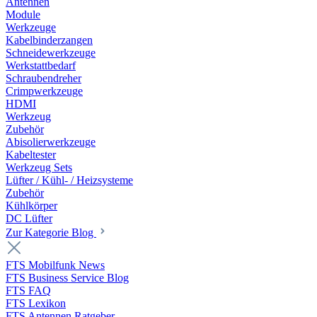
Antennen
Module
Werkzeuge
Kabelbinderzangen
Schneidewerkzeuge
Werkstattbedarf
Schraubendreher
Crimpwerkzeuge
HDMI
Werkzeug
Zubehör
Abisolierwerkzeuge
Kabeltester
Werkzeug Sets
Lüfter / Kühl- / Heizsysteme
Zubehör
Kühlkörper
DC Lüfter
Zur Kategorie Blog
FTS Mobilfunk News
FTS Business Service Blog
FTS FAQ
FTS Lexikon
FTS Antennen Ratgeber