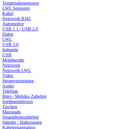
Temperatursensoren
LWL Sensoren
Kabel
Netzwerk RJ45
Automotive
USB 1.1 / USB 2.0
Daten
LWL
USB 3.0
Industrie
USB
Mobilgeräte
Netzwerk
Netzwerk LWL
Video
Stromversorgung
Audio
Telefone
Büro / Mobiles Zubehör
Sortimentsboxen
Taschen
Mauspads
Smartphonezubehör
Ständer / Halterungen
Kabelorganisation