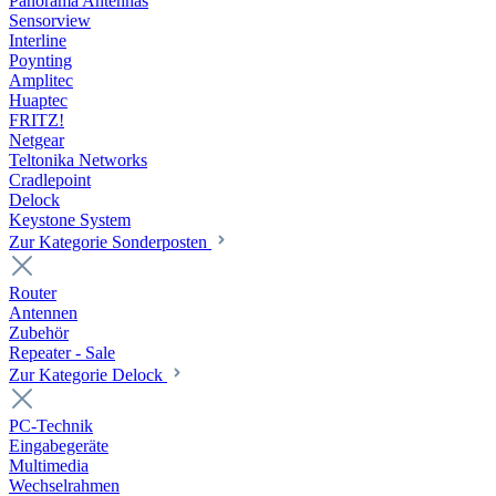
Panorama Antennas
Sensorview
Interline
Poynting
Amplitec
Huaptec
FRITZ!
Netgear
Teltonika Networks
Cradlepoint
Delock
Keystone System
Zur Kategorie Sonderposten
Router
Antennen
Zubehör
Repeater - Sale
Zur Kategorie Delock
PC-Technik
Eingabegeräte
Multimedia
Wechselrahmen