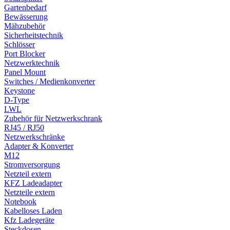
Gartenbedarf
Bewässerung
Mähzubehör
Sicherheitstechnik
Schlösser
Port Blocker
Netzwerktechnik
Panel Mount
Switches / Medienkonverter
Keystone
D-Type
LWL
Zubehör für Netzwerkschrank
RJ45 / RJ50
Netzwerkschränke
Adapter & Konverter
M12
Stromversorgung
Netzteil extern
KFZ Ladeadapter
Netzteile extern
Notebook
Kabelloses Laden
Kfz Ladegeräte
Steckdosen