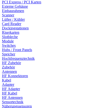
PCI Express / PCI Karten
Externe Gehäuse
Einbaurahmen
Scanner
Lüfter / Kühler
Card Reader
Dockingstationen
Riserkarten
Slotbleche
Module
Switches
Hubs / Front Panels
Speicher
Hochfrequenztechnik
HF Zubehör
Zubehör
Antennen
HF Konnektoren
Kabel
Adapter
HF Adapter
HF Kabel
HF Antennen
Sensortechnik
Näherungssensoren