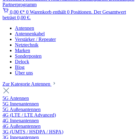
Partnerprogramm
0,00 €*
0
Warenkorb enthält 0 Positionen. Der Gesamtwert
beträgt 0,00 €.
Antennen
Antennenkabel
Verstärker / Repeater
Netztechnik
Marken
Sonderposten
Delock
Blog
Über uns
Zur Kategorie Antennen
5G Antennen
5G Innenantennen
5G Außenantennen
4G (LTE / LTE Advanced)
4G Innenantennen
4G Außenantennen
3G (UMTS / HSDPA / HSPA)
3G Innenantennen