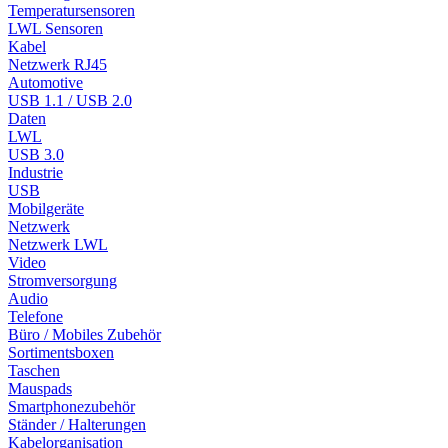
Temperatursensoren
LWL Sensoren
Kabel
Netzwerk RJ45
Automotive
USB 1.1 / USB 2.0
Daten
LWL
USB 3.0
Industrie
USB
Mobilgeräte
Netzwerk
Netzwerk LWL
Video
Stromversorgung
Audio
Telefone
Büro / Mobiles Zubehör
Sortimentsboxen
Taschen
Mauspads
Smartphonezubehör
Ständer / Halterungen
Kabelorganisation