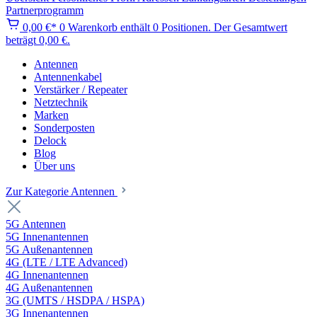
Partnerprogramm
0,00 €*
0
Warenkorb enthält 0 Positionen. Der Gesamtwert
beträgt 0,00 €.
Antennen
Antennenkabel
Verstärker / Repeater
Netztechnik
Marken
Sonderposten
Delock
Blog
Über uns
Zur Kategorie Antennen
5G Antennen
5G Innenantennen
5G Außenantennen
4G (LTE / LTE Advanced)
4G Innenantennen
4G Außenantennen
3G (UMTS / HSDPA / HSPA)
3G Innenantennen