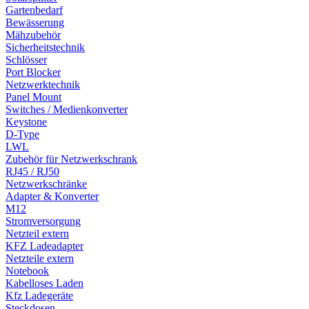
Gartenbedarf
Bewässerung
Mähzubehör
Sicherheitstechnik
Schlösser
Port Blocker
Netzwerktechnik
Panel Mount
Switches / Medienkonverter
Keystone
D-Type
LWL
Zubehör für Netzwerkschrank
RJ45 / RJ50
Netzwerkschränke
Adapter & Konverter
M12
Stromversorgung
Netzteil extern
KFZ Ladeadapter
Netzteile extern
Notebook
Kabelloses Laden
Kfz Ladegeräte
Steckdosen