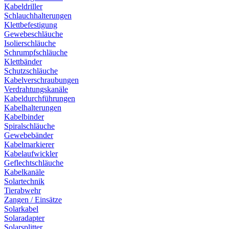
Kabeldriller
Schlauchhalterungen
Klettbefestigung
Gewebeschläuche
Isolierschläuche
Schrumpfschläuche
Klettbänder
Schutzschläuche
Kabelverschraubungen
Verdrahtungskanäle
Kabeldurchführungen
Kabelhalterungen
Kabelbinder
Spiralschläuche
Gewebebänder
Kabelmarkierer
Kabelaufwickler
Geflechtschläuche
Kabelkanäle
Solartechnik
Tierabwehr
Zangen / Einsätze
Solarkabel
Solaradapter
Solarsplitter