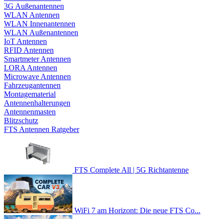
3G Außenantennen
WLAN Antennen
WLAN Innenantennen
WLAN Außenantennen
IoT Antennen
RFID Antennen
Smartmeter Antennen
LORA Antennen
Microwave Antennen
Fahrzeugantennen
Montagematerial
Antennenhalterungen
Antennenmasten
Blitzschutz
FTS Antennen Ratgeber
FTS Complete All | 5G Richtantenne
WiFi 7 am Horizont: Die neue FTS Co...