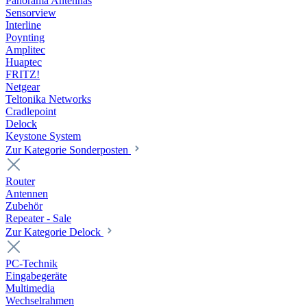
Panorama Antennas
Sensorview
Interline
Poynting
Amplitec
Huaptec
FRITZ!
Netgear
Teltonika Networks
Cradlepoint
Delock
Keystone System
Zur Kategorie Sonderposten
Router
Antennen
Zubehör
Repeater - Sale
Zur Kategorie Delock
PC-Technik
Eingabegeräte
Multimedia
Wechselrahmen