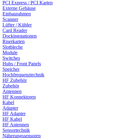
PCI Express / PCI Karten
Externe Gehäuse
Einbaurahmen
Scanner
Lüfter / Kühler
Card Reader
Dockingstationen
Riserkarten
Slotbleche
Module
Switches
Hubs / Front Panels
Speicher
Hochfrequenztechnik
HF Zubehör
Zubehör
Antennen
HF Konnektoren
Kabel
Adapter
HF Adapter
HF Kabel
HF Antennen
Sensortechnik
Näherungssensoren