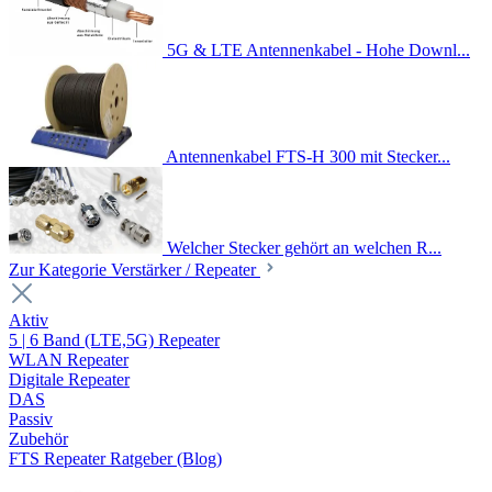
5G & LTE Antennenkabel - Hohe Downl...
Antennenkabel FTS-H 300 mit Stecker...
Welcher Stecker gehört an welchen R...
Zur Kategorie Verstärker / Repeater
Aktiv
5 | 6 Band (LTE,5G) Repeater
WLAN Repeater
Digitale Repeater
DAS
Passiv
Zubehör
FTS Repeater Ratgeber (Blog)