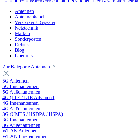
0,00 €*
0
Warenkorb enthält 0 Positionen. Der Gesamtwert beträg
Antennen
Antennenkabel
Verstärker / Repeater
Netztechnik
Marken
Sonderposten
Delock
Blog
Über uns
Zur Kategorie Antennen
5G Antennen
5G Innenantennen
5G Außenantennen
4G (LTE / LTE Advanced)
4G Innenantennen
4G Außenantennen
3G (UMTS / HSDPA / HSPA)
3G Innenantennen
3G Außenantennen
WLAN Antennen
WLAN Innenantennen