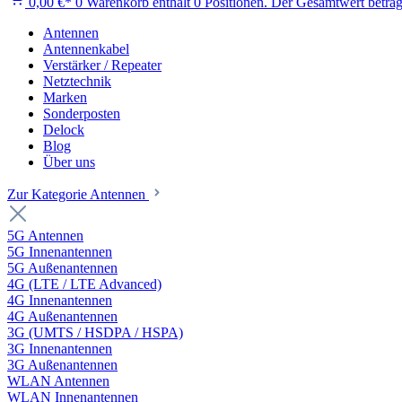
0,00 €*
0
Warenkorb enthält 0 Positionen. Der Gesamtwert beträg
Antennen
Antennenkabel
Verstärker / Repeater
Netztechnik
Marken
Sonderposten
Delock
Blog
Über uns
Zur Kategorie Antennen
5G Antennen
5G Innenantennen
5G Außenantennen
4G (LTE / LTE Advanced)
4G Innenantennen
4G Außenantennen
3G (UMTS / HSDPA / HSPA)
3G Innenantennen
3G Außenantennen
WLAN Antennen
WLAN Innenantennen