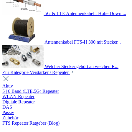
5G & LTE Antennenkabel - Hohe Downl...
Antennenkabel FTS-H 300 mit Stecker...
Welcher Stecker gehört an welchen R...
Zur Kategorie Verstärker / Repeater
Aktiv
5 | 6 Band (LTE,5G) Repeater
WLAN Repeater
Digitale Repeater
DAS
Passiv
Zubehör
FTS Repeater Ratgeber (Blog)