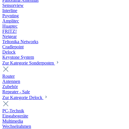
Panorama Antennas
Sensorview
Interline
Poynting
Amplitec
Huaptec
FRITZ!
Netgear
Teltonika Networks
Cradlepoint
Delock
Keystone System
Zur Kategorie Sonderposten
Router
Antennen
Zubehör
Repeater - Sale
Zur Kategorie Delock
PC-Technik
Eingabegeräte
Multimedia
Wechselrahmen