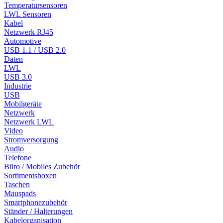
Temperatursensoren
LWL Sensoren
Kabel
Netzwerk RJ45
Automotive
USB 1.1 / USB 2.0
Daten
LWL
USB 3.0
Industrie
USB
Mobilgeräte
Netzwerk
Netzwerk LWL
Video
Stromversorgung
Audio
Telefone
Büro / Mobiles Zubehör
Sortimentsboxen
Taschen
Mauspads
Smartphonezubehör
Ständer / Halterungen
Kabelorganisation