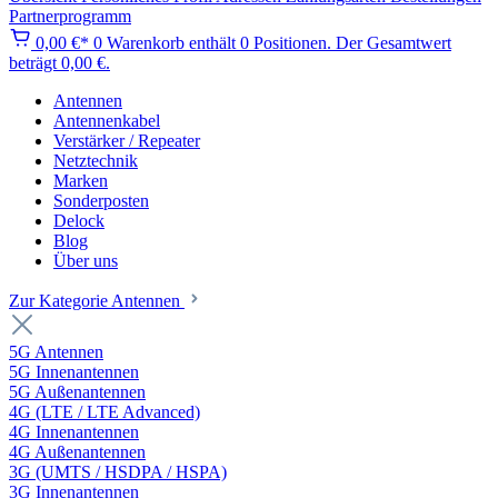
Partnerprogramm
0,00 €*
0
Warenkorb enthält 0 Positionen. Der Gesamtwert
beträgt 0,00 €.
Antennen
Antennenkabel
Verstärker / Repeater
Netztechnik
Marken
Sonderposten
Delock
Blog
Über uns
Zur Kategorie Antennen
5G Antennen
5G Innenantennen
5G Außenantennen
4G (LTE / LTE Advanced)
4G Innenantennen
4G Außenantennen
3G (UMTS / HSDPA / HSPA)
3G Innenantennen