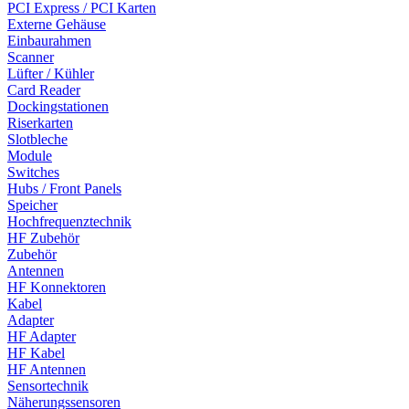
PCI Express / PCI Karten
Externe Gehäuse
Einbaurahmen
Scanner
Lüfter / Kühler
Card Reader
Dockingstationen
Riserkarten
Slotbleche
Module
Switches
Hubs / Front Panels
Speicher
Hochfrequenztechnik
HF Zubehör
Zubehör
Antennen
HF Konnektoren
Kabel
Adapter
HF Adapter
HF Kabel
HF Antennen
Sensortechnik
Näherungssensoren