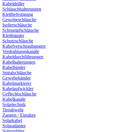
Kabeldriller
Schlauchhalterungen
Klettbefestigung
Gewebeschläuche
Isolierschläuche
Schrumpfschläuche
Klettbänder
Schutzschläuche
Kabelverschraubungen
Verdrahtungskanäle
Kabeldurchführungen
Kabelhalterungen
Kabelbinder
Spiralschläuche
Gewebebänder
Kabelmarkierer
Kabelaufwickler
Geflechtschläuche
Kabelkanäle
Solartechnik
Tierabwehr
Zangen / Einsätze
Solarkabel
Solaradapter
Solarsplitter