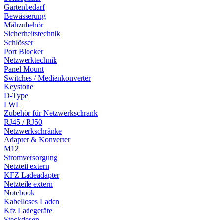
Gartenbedarf
Bewässerung
Mähzubehör
Sicherheitstechnik
Schlösser
Port Blocker
Netzwerktechnik
Panel Mount
Switches / Medienkonverter
Keystone
D-Type
LWL
Zubehör für Netzwerkschrank
RJ45 / RJ50
Netzwerkschränke
Adapter & Konverter
M12
Stromversorgung
Netzteil extern
KFZ Ladeadapter
Netzteile extern
Notebook
Kabelloses Laden
Kfz Ladegeräte
Steckdosen