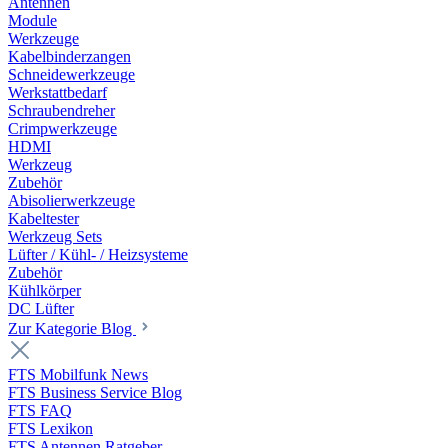
Antennen
Module
Werkzeuge
Kabelbinderzangen
Schneidewerkzeuge
Werkstattbedarf
Schraubendreher
Crimpwerkzeuge
HDMI
Werkzeug
Zubehör
Abisolierwerkzeuge
Kabeltester
Werkzeug Sets
Lüfter / Kühl- / Heizsysteme
Zubehör
Kühlkörper
DC Lüfter
Zur Kategorie Blog
FTS Mobilfunk News
FTS Business Service Blog
FTS FAQ
FTS Lexikon
FTS Antennen Ratgeber