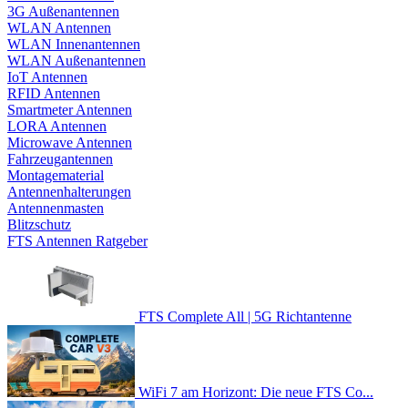
3G Außenantennen
WLAN Antennen
WLAN Innenantennen
WLAN Außenantennen
IoT Antennen
RFID Antennen
Smartmeter Antennen
LORA Antennen
Microwave Antennen
Fahrzeugantennen
Montagematerial
Antennenhalterungen
Antennenmasten
Blitzschutz
FTS Antennen Ratgeber
FTS Complete All | 5G Richtantenne
WiFi 7 am Horizont: Die neue FTS Co...