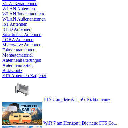
3G Außenantennen
WLAN Antennen
WLAN Innenantennen
WLAN Außenantennen
IoT Antennen
RFID Antennen
Smartmeter Antennen
LORA Antennen
Microwave Antennen
Fahrzeugantennen
Montagematerial
Antennenhalterungen
Antennenmasten
Blitzschutz
FTS Antennen Ratgeber
FTS Complete All | 5G Richtantenne
WiFi 7 am Horizont: Die neue FTS Co...