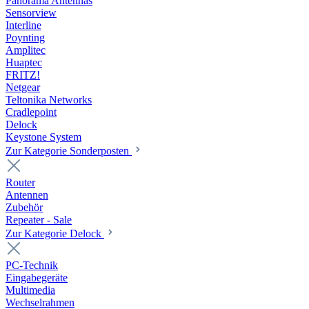
Panorama Antennas
Sensorview
Interline
Poynting
Amplitec
Huaptec
FRITZ!
Netgear
Teltonika Networks
Cradlepoint
Delock
Keystone System
Zur Kategorie Sonderposten
Router
Antennen
Zubehör
Repeater - Sale
Zur Kategorie Delock
PC-Technik
Eingabegeräte
Multimedia
Wechselrahmen