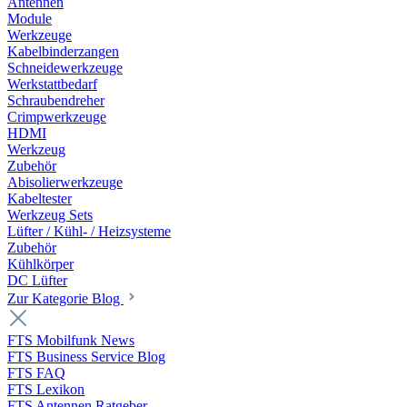
Antennen
Module
Werkzeuge
Kabelbinderzangen
Schneidewerkzeuge
Werkstattbedarf
Schraubendreher
Crimpwerkzeuge
HDMI
Werkzeug
Zubehör
Abisolierwerkzeuge
Kabeltester
Werkzeug Sets
Lüfter / Kühl- / Heizsysteme
Zubehör
Kühlkörper
DC Lüfter
Zur Kategorie Blog
FTS Mobilfunk News
FTS Business Service Blog
FTS FAQ
FTS Lexikon
FTS Antennen Ratgeber