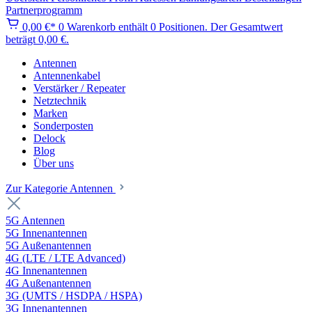
Partnerprogramm
0,00 €*
0
Warenkorb enthält 0 Positionen. Der Gesamtwert
beträgt 0,00 €.
Antennen
Antennenkabel
Verstärker / Repeater
Netztechnik
Marken
Sonderposten
Delock
Blog
Über uns
Zur Kategorie Antennen
5G Antennen
5G Innenantennen
5G Außenantennen
4G (LTE / LTE Advanced)
4G Innenantennen
4G Außenantennen
3G (UMTS / HSDPA / HSPA)
3G Innenantennen