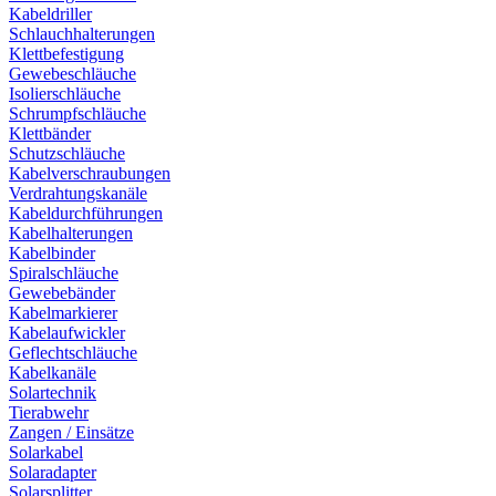
Kabeldriller
Schlauchhalterungen
Klettbefestigung
Gewebeschläuche
Isolierschläuche
Schrumpfschläuche
Klettbänder
Schutzschläuche
Kabelverschraubungen
Verdrahtungskanäle
Kabeldurchführungen
Kabelhalterungen
Kabelbinder
Spiralschläuche
Gewebebänder
Kabelmarkierer
Kabelaufwickler
Geflechtschläuche
Kabelkanäle
Solartechnik
Tierabwehr
Zangen / Einsätze
Solarkabel
Solaradapter
Solarsplitter