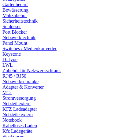
Gartenbedarf
Bewässerung
Mähzubehör
Sicherheitstechnik
Schlösser
Port Blocker
Netzwerktechnik
Panel Mount
Switches / Medienkonverter
Keystone
D-Type
LWL
Zubehör für Netzwerkschrank
RJ45 / RJ50
Netzwerkschränke
Adapter & Konverter
M12
Stromversorgung
Netzteil extern
KFZ Ladeadapter
Netzteile extern
Notebook
Kabelloses Laden
Kfz Ladegeräte
Steckdosen