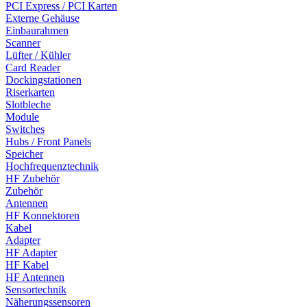
PCI Express / PCI Karten
Externe Gehäuse
Einbaurahmen
Scanner
Lüfter / Kühler
Card Reader
Dockingstationen
Riserkarten
Slotbleche
Module
Switches
Hubs / Front Panels
Speicher
Hochfrequenztechnik
HF Zubehör
Zubehör
Antennen
HF Konnektoren
Kabel
Adapter
HF Adapter
HF Kabel
HF Antennen
Sensortechnik
Näherungssensoren