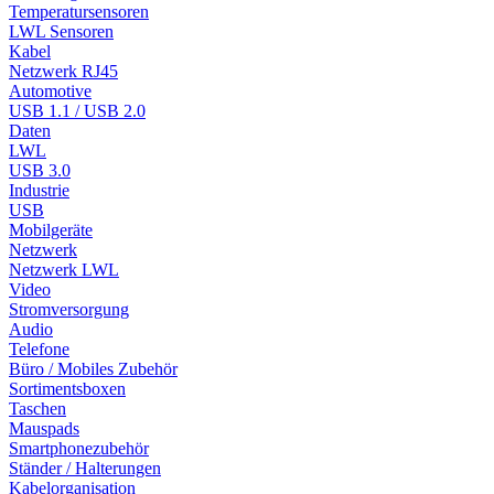
Temperatursensoren
LWL Sensoren
Kabel
Netzwerk RJ45
Automotive
USB 1.1 / USB 2.0
Daten
LWL
USB 3.0
Industrie
USB
Mobilgeräte
Netzwerk
Netzwerk LWL
Video
Stromversorgung
Audio
Telefone
Büro / Mobiles Zubehör
Sortimentsboxen
Taschen
Mauspads
Smartphonezubehör
Ständer / Halterungen
Kabelorganisation