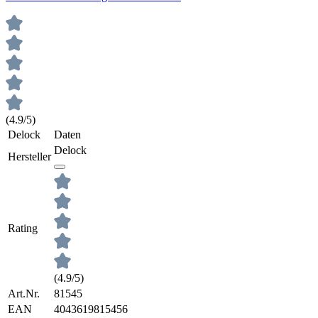
(4.9/5)
Delock
Daten
Delock
Hersteller
Rating
(4.9/5)
Art.Nr.
81545
EAN
4043619815456