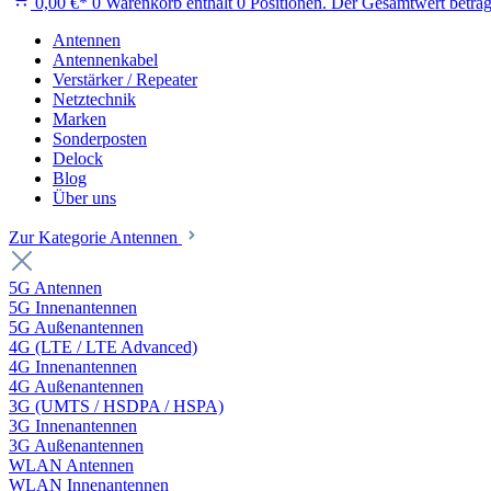
0,00 €*
0
Warenkorb enthält 0 Positionen. Der Gesamtwert beträg
Antennen
Antennenkabel
Verstärker / Repeater
Netztechnik
Marken
Sonderposten
Delock
Blog
Über uns
Zur Kategorie Antennen
5G Antennen
5G Innenantennen
5G Außenantennen
4G (LTE / LTE Advanced)
4G Innenantennen
4G Außenantennen
3G (UMTS / HSDPA / HSPA)
3G Innenantennen
3G Außenantennen
WLAN Antennen
WLAN Innenantennen