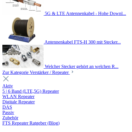
5G & LTE Antennenkabel - Hohe Downl...
Antennenkabel FTS-H 300 mit Stecker...
Welcher Stecker gehört an welchen R...
Zur Kategorie Verstärker / Repeater
Aktiv
5 | 6 Band (LTE,5G) Repeater
WLAN Repeater
Digitale Repeater
DAS
Passiv
Zubehör
FTS Repeater Ratgeber (Blog)