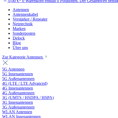
0,00 €*
0
Warenkorb enthält 0 Positionen. Der Gesamtwert beträg
Antennen
Antennenkabel
Verstärker / Repeater
Netztechnik
Marken
Sonderposten
Delock
Blog
Über uns
Zur Kategorie Antennen
5G Antennen
5G Innenantennen
5G Außenantennen
4G (LTE / LTE Advanced)
4G Innenantennen
4G Außenantennen
3G (UMTS / HSDPA / HSPA)
3G Innenantennen
3G Außenantennen
WLAN Antennen
WLAN Innenantennen