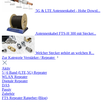
5G & LTE Antennenkabel - Hohe Downl...
Antennenkabel FTS-H 300 mit Stecker...
Welcher Stecker gehört an welchen R...
Zur Kategorie Verstärker / Repeater
Aktiv
5 | 6 Band (LTE,5G) Repeater
WLAN Repeater
Digitale Repeater
DAS
Passiv
Zubehör
FTS Repeater Ratgeber (Blog)