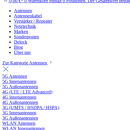
0,00 €*
0
Warenkorb enthält 0 Positionen. Der Gesamtwert beträg
Antennen
Antennenkabel
Verstärker / Repeater
Netztechnik
Marken
Sonderposten
Delock
Blog
Über uns
Zur Kategorie Antennen
5G Antennen
5G Innenantennen
5G Außenantennen
4G (LTE / LTE Advanced)
4G Innenantennen
4G Außenantennen
3G (UMTS / HSDPA / HSPA)
3G Innenantennen
3G Außenantennen
WLAN Antennen
WLAN Innenantennen