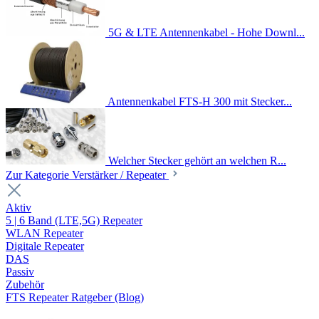
5G & LTE Antennenkabel - Hohe Downl...
Antennenkabel FTS-H 300 mit Stecker...
Welcher Stecker gehört an welchen R...
Zur Kategorie Verstärker / Repeater
Aktiv
5 | 6 Band (LTE,5G) Repeater
WLAN Repeater
Digitale Repeater
DAS
Passiv
Zubehör
FTS Repeater Ratgeber (Blog)