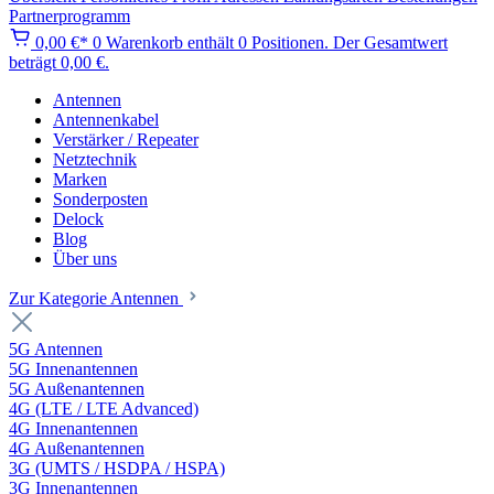
Partnerprogramm
0,00 €*
0
Warenkorb enthält 0 Positionen. Der Gesamtwert
beträgt 0,00 €.
Antennen
Antennenkabel
Verstärker / Repeater
Netztechnik
Marken
Sonderposten
Delock
Blog
Über uns
Zur Kategorie Antennen
5G Antennen
5G Innenantennen
5G Außenantennen
4G (LTE / LTE Advanced)
4G Innenantennen
4G Außenantennen
3G (UMTS / HSDPA / HSPA)
3G Innenantennen