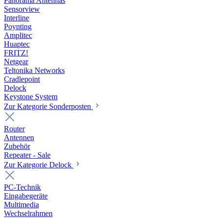
Panorama Antennas
Sensorview
Interline
Poynting
Amplitec
Huaptec
FRITZ!
Netgear
Teltonika Networks
Cradlepoint
Delock
Keystone System
Zur Kategorie Sonderposten
Router
Antennen
Zubehör
Repeater - Sale
Zur Kategorie Delock
PC-Technik
Eingabegeräte
Multimedia
Wechselrahmen