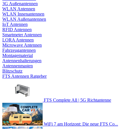
3G Außenantennen
WLAN Antennen
WLAN Innenantennen
WLAN Außenantennen
IoT Antennen
RFID Antennen
Smartmeter Antennen
LORA Antennen
Microwave Antennen
Fahrzeugantennen
Montagematerial
Antennenhalterungen
Antennenmasten
Blitzschutz
FTS Antennen Ratgeber
FTS Complete All | 5G Richtantenne
WiFi 7 am Horizont: Die neue FTS Co...