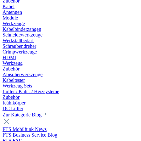
Zubehör
Kabel
Antennen
Module
Werkzeuge
Kabelbinderzangen
Schneidewerkzeuge
Werkstattbedarf
Schraubendreher
Crimpwerkzeuge
HDMI
Werkzeug
Zubehör
Abisolierwerkzeuge
Kabeltester
Werkzeug Sets
Lüfter / Kühl- / Heizsysteme
Zubehör
Kühlkörper
DC Lüfter
Zur Kategorie Blog
FTS Mobilfunk News
FTS Business Service Blog
FTS FAQ