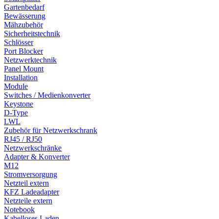
Gartenbedarf
Bewässerung
Mähzubehör
Sicherheitstechnik
Schlösser
Port Blocker
Netzwerktechnik
Panel Mount
Installation
Module
Switches / Medienkonverter
Keystone
D-Type
LWL
Zubehör für Netzwerkschrank
RJ45 / RJ50
Netzwerkschränke
Adapter & Konverter
M12
Stromversorgung
Netzteil extern
KFZ Ladeadapter
Netzteile extern
Notebook
Kabelloses Laden