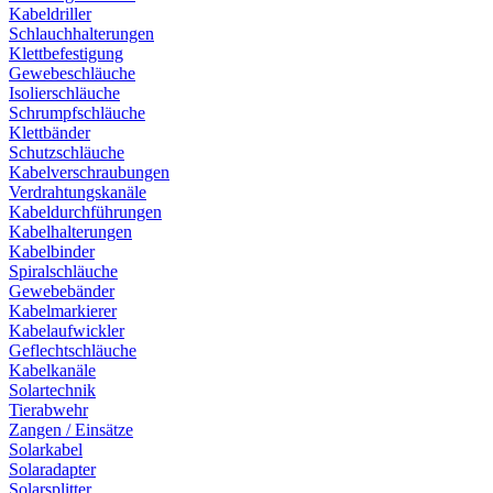
Kabeldriller
Schlauchhalterungen
Klettbefestigung
Gewebeschläuche
Isolierschläuche
Schrumpfschläuche
Klettbänder
Schutzschläuche
Kabelverschraubungen
Verdrahtungskanäle
Kabeldurchführungen
Kabelhalterungen
Kabelbinder
Spiralschläuche
Gewebebänder
Kabelmarkierer
Kabelaufwickler
Geflechtschläuche
Kabelkanäle
Solartechnik
Tierabwehr
Zangen / Einsätze
Solarkabel
Solaradapter
Solarsplitter