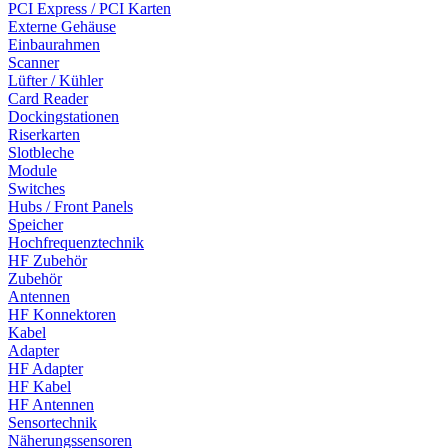
PCI Express / PCI Karten
Externe Gehäuse
Einbaurahmen
Scanner
Lüfter / Kühler
Card Reader
Dockingstationen
Riserkarten
Slotbleche
Module
Switches
Hubs / Front Panels
Speicher
Hochfrequenztechnik
HF Zubehör
Zubehör
Antennen
HF Konnektoren
Kabel
Adapter
HF Adapter
HF Kabel
HF Antennen
Sensortechnik
Näherungssensoren