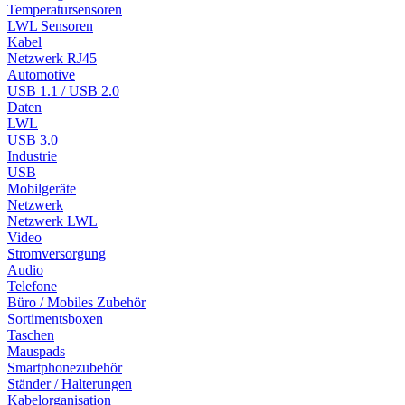
Temperatursensoren
LWL Sensoren
Kabel
Netzwerk RJ45
Automotive
USB 1.1 / USB 2.0
Daten
LWL
USB 3.0
Industrie
USB
Mobilgeräte
Netzwerk
Netzwerk LWL
Video
Stromversorgung
Audio
Telefone
Büro / Mobiles Zubehör
Sortimentsboxen
Taschen
Mauspads
Smartphonezubehör
Ständer / Halterungen
Kabelorganisation