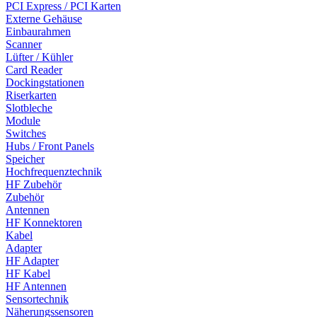
PCI Express / PCI Karten
Externe Gehäuse
Einbaurahmen
Scanner
Lüfter / Kühler
Card Reader
Dockingstationen
Riserkarten
Slotbleche
Module
Switches
Hubs / Front Panels
Speicher
Hochfrequenztechnik
HF Zubehör
Zubehör
Antennen
HF Konnektoren
Kabel
Adapter
HF Adapter
HF Kabel
HF Antennen
Sensortechnik
Näherungssensoren