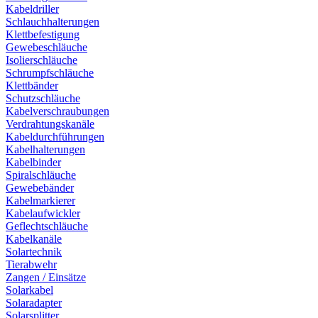
Kabeldriller
Schlauchhalterungen
Klettbefestigung
Gewebeschläuche
Isolierschläuche
Schrumpfschläuche
Klettbänder
Schutzschläuche
Kabelverschraubungen
Verdrahtungskanäle
Kabeldurchführungen
Kabelhalterungen
Kabelbinder
Spiralschläuche
Gewebebänder
Kabelmarkierer
Kabelaufwickler
Geflechtschläuche
Kabelkanäle
Solartechnik
Tierabwehr
Zangen / Einsätze
Solarkabel
Solaradapter
Solarsplitter