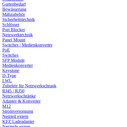
Gartenbedarf
Bewässerung
Mähzubehör
Sicherheitstechnik
Schlösser
Port Blocker
Netzwerktechnik
Panel Mount
Switches / Medienkonverter
PoE
Switches
SFP Module
Medienkonverter
Keystone
D-Type
LWL
Zubehör für Netzwerkschrank
RJ45 / RJ50
Netzwerkschränke
Adapter & Konverter
M12
Stromversorgung
Netzteil extern
KFZ Ladeadapter
Netzteile extern