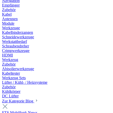
Navigation
Empfänger
Zubehör
Kabel
Antennen
Module
Werkzeuge
Kabelbinderzangen
Schneidewerkzeuge
Werkstattbedarf
Schraubendreher
Crimpwerkzeuge
HDMI
Werkzeug
Zubehör
Abisolierwerkzeuge
Kabeltester
Werkzeug Sets
Lüfter / Kühl- / Heizsysteme
Zubehör
Kühlkörper
DC Lüfter
Zur Kategorie Blog
FTS Mobilfunk News