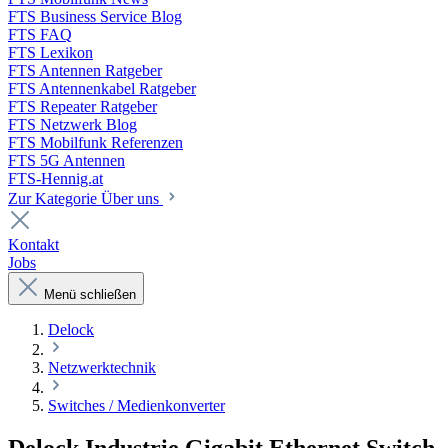
FTS Business Service Blog
FTS FAQ
FTS Lexikon
FTS Antennen Ratgeber
FTS Antennenkabel Ratgeber
FTS Repeater Ratgeber
FTS Netzwerk Blog
FTS Mobilfunk Referenzen
FTS 5G Antennen
FTS-Hennig.at
Zur Kategorie Über uns
Kontakt
Jobs
Menü schließen
Delock
Netzwerktechnik
Switches / Medienkonverter
Delock Industrie Gigabit Ethernet Switch