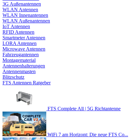
3G Außenantennen
WLAN Antennen
WLAN Innenantennen
WLAN Außenantennen
IoT Antennen
RFID Antennen
Smartmeter Antennen
LORA Antennen
Microwave Antennen
Fahrzeugantennen
Montagematerial
Antennenhalterungen
Antennenmasten
Blitzschutz
FTS Antennen Ratgeber
FTS Complete All | 5G Richtantenne
WiFi 7 am Horizont: Die neue FTS Co...