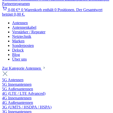
Partnerprogramm
0,00 €*
0
Warenkorb enthält 0 Positionen. Der Gesamtwert
beträgt 0,00 €.
Antennen
Antennenkabel
Verstärker / Repeater
Netztechnik
Marken
Sonderposten
Delock
Blog
Über uns
Zur Kategorie Antennen
5G Antennen
5G Innenantennen
5G Außenantennen
4G (LTE / LTE Advanced)
4G Innenantennen
4G Außenantennen
3G (UMTS / HSDPA / HSPA)
3G Innenantennen