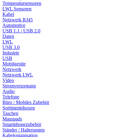
Temperatursensoren
LWL Sensoren
Kabel
Netzwerk RJ45
Automotive
USB 1.1 / USB 2.0
Daten
LWL
USB 3.0
Industrie
USB
Mobilgeräte
Netzwerk
Netzwerk LWL
Video
Stromversorgung
Audio
Telefone
Büro / Mobiles Zubehör
Sortimentsboxen
Taschen
Mauspads
Smartphonezubehör
Ständer / Halterungen
Kabelorganisation