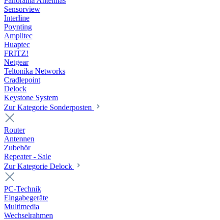
Panorama Antennas
Sensorview
Interline
Poynting
Amplitec
Huaptec
FRITZ!
Netgear
Teltonika Networks
Cradlepoint
Delock
Keystone System
Zur Kategorie Sonderposten
Router
Antennen
Zubehör
Repeater - Sale
Zur Kategorie Delock
PC-Technik
Eingabegeräte
Multimedia
Wechselrahmen