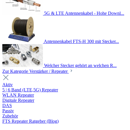
5G & LTE Antennenkabel - Hohe Downl...
Antennenkabel FTS-H 300 mit Stecker...
Welcher Stecker gehört an welchen R...
Zur Kategorie Verstärker / Repeater
Aktiv
5 | 6 Band (LTE,5G) Repeater
WLAN Repeater
Digitale Repeater
DAS
Passiv
Zubehör
FTS Repeater Ratgeber (Blog)