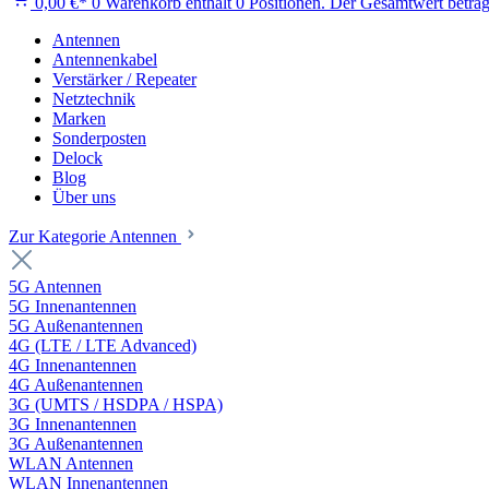
0,00 €*
0
Warenkorb enthält 0 Positionen. Der Gesamtwert beträg
Antennen
Antennenkabel
Verstärker / Repeater
Netztechnik
Marken
Sonderposten
Delock
Blog
Über uns
Zur Kategorie Antennen
5G Antennen
5G Innenantennen
5G Außenantennen
4G (LTE / LTE Advanced)
4G Innenantennen
4G Außenantennen
3G (UMTS / HSDPA / HSPA)
3G Innenantennen
3G Außenantennen
WLAN Antennen
WLAN Innenantennen