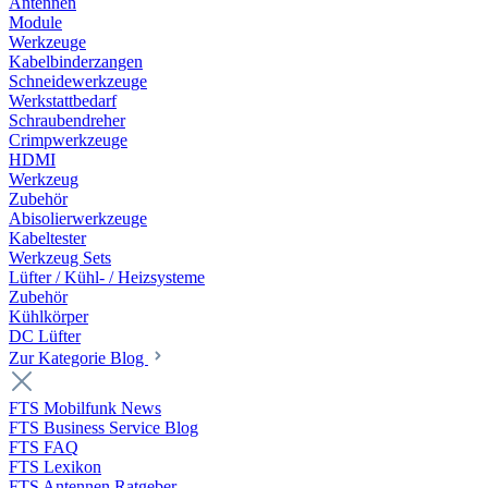
Antennen
Module
Werkzeuge
Kabelbinderzangen
Schneidewerkzeuge
Werkstattbedarf
Schraubendreher
Crimpwerkzeuge
HDMI
Werkzeug
Zubehör
Abisolierwerkzeuge
Kabeltester
Werkzeug Sets
Lüfter / Kühl- / Heizsysteme
Zubehör
Kühlkörper
DC Lüfter
Zur Kategorie Blog
FTS Mobilfunk News
FTS Business Service Blog
FTS FAQ
FTS Lexikon
FTS Antennen Ratgeber