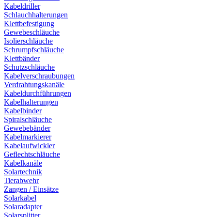
Kabeldriller
Schlauchhalterungen
Klettbefestigung
Gewebeschläuche
Isolierschläuche
Schrumpfschläuche
Klettbänder
Schutzschläuche
Kabelverschraubungen
Verdrahtungskanäle
Kabeldurchführungen
Kabelhalterungen
Kabelbinder
Spiralschläuche
Gewebebänder
Kabelmarkierer
Kabelaufwickler
Geflechtschläuche
Kabelkanäle
Solartechnik
Tierabwehr
Zangen / Einsätze
Solarkabel
Solaradapter
Solarsplitter