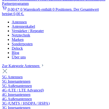
Partnerprogramm
0,00 €*
0
Warenkorb enthält 0 Positionen. Der Gesamtwert
beträgt 0,00 €.
Antennen
Antennenkabel
Verstärker / Repeater
Netztechnik
Marken
Sonderposten
Delock
Blog
Über uns
Zur Kategorie Antennen
5G Antennen
5G Innenantennen
5G Außenantennen
4G (LTE / LTE Advanced)
4G Innenantennen
4G Außenantennen
3G (UMTS / HSDPA / HSPA)
3G Innenantennen