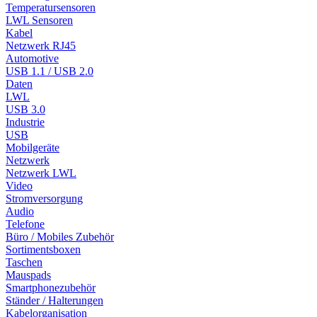
Temperatursensoren
LWL Sensoren
Kabel
Netzwerk RJ45
Automotive
USB 1.1 / USB 2.0
Daten
LWL
USB 3.0
Industrie
USB
Mobilgeräte
Netzwerk
Netzwerk LWL
Video
Stromversorgung
Audio
Telefone
Büro / Mobiles Zubehör
Sortimentsboxen
Taschen
Mauspads
Smartphonezubehör
Ständer / Halterungen
Kabelorganisation