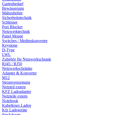
Gartenbedarf
Bewässerung
Mähzubehör
Sicherheitstechnik
Schlösser
Port Blocker
Netzwerktechnik
Panel Mount
Switches / Medienkonverter
Keystone
D-Type
LWL
Zubehör für Netzwerkschrank
RJ45 / RJ50
Netzwerkschränke
Adapter & Konverter
M12
Stromversorgung
Netzteil extern
KFZ Ladeadapter
Netzteile extern
Notebook
Kabelloses Laden
Kfz Ladegeräte
Steckdosen