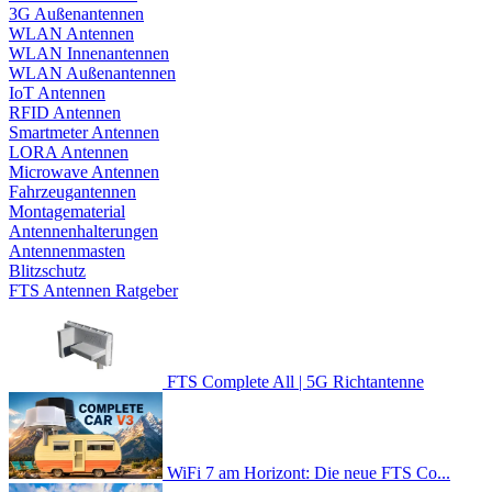
3G Außenantennen
WLAN Antennen
WLAN Innenantennen
WLAN Außenantennen
IoT Antennen
RFID Antennen
Smartmeter Antennen
LORA Antennen
Microwave Antennen
Fahrzeugantennen
Montagematerial
Antennenhalterungen
Antennenmasten
Blitzschutz
FTS Antennen Ratgeber
FTS Complete All | 5G Richtantenne
WiFi 7 am Horizont: Die neue FTS Co...