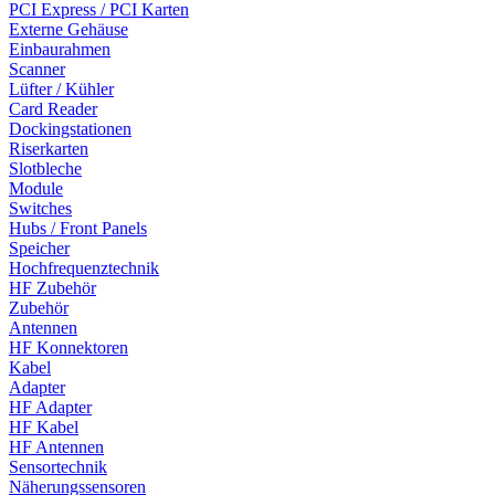
PCI Express / PCI Karten
Externe Gehäuse
Einbaurahmen
Scanner
Lüfter / Kühler
Card Reader
Dockingstationen
Riserkarten
Slotbleche
Module
Switches
Hubs / Front Panels
Speicher
Hochfrequenztechnik
HF Zubehör
Zubehör
Antennen
HF Konnektoren
Kabel
Adapter
HF Adapter
HF Kabel
HF Antennen
Sensortechnik
Näherungssensoren