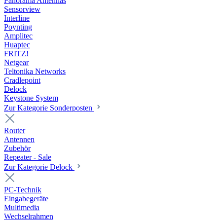
Panorama Antennas
Sensorview
Interline
Poynting
Amplitec
Huaptec
FRITZ!
Netgear
Teltonika Networks
Cradlepoint
Delock
Keystone System
Zur Kategorie Sonderposten
Router
Antennen
Zubehör
Repeater - Sale
Zur Kategorie Delock
PC-Technik
Eingabegeräte
Multimedia
Wechselrahmen