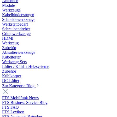
Antennen
Module
Werkzeuge
Kabelbinderzangen
Schneidewerkzeuge
Werkstattbedarf
Schraubendreher
Crimpwerkzeuge
HDMI
Werkzeug
Zubehör
Abisolierwerkzeuge
Kabeltester
Werkzeug Sets
Lüfter / Kühl- / Heizsysteme
Zubehör
Kühlkörper
DC Lüfter
Zur Kategorie Blog
FTS Mobilfunk News
FTS Business Service Blog
FTS FAQ
FTS Lexikon
FTS Antennen Ratgeber