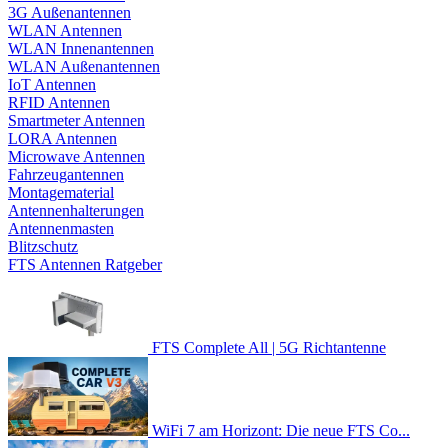
3G Außenantennen
WLAN Antennen
WLAN Innenantennen
WLAN Außenantennen
IoT Antennen
RFID Antennen
Smartmeter Antennen
LORA Antennen
Microwave Antennen
Fahrzeugantennen
Montagematerial
Antennenhalterungen
Antennenmasten
Blitzschutz
FTS Antennen Ratgeber
FTS Complete All | 5G Richtantenne
WiFi 7 am Horizont: Die neue FTS Co...