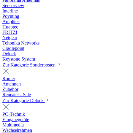
Panorama Antennas
Sensorview
Interline
Poynting
Amplitec
Huaptec
FRITZ!
Netgear
Teltonika Networks
Cradlepoint
Delock
Keystone System
Zur Kategorie Sonderposten
Router
Antennen
Zubehör
Repeater - Sale
Zur Kategorie Delock
PC-Technik
Eingabegeräte
Multimedia
Wechselrahmen