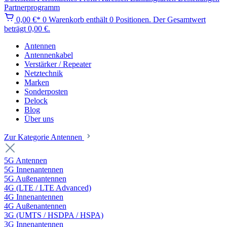
Partnerprogramm
0,00 €*
0
Warenkorb enthält 0 Positionen. Der Gesamtwert
beträgt 0,00 €.
Antennen
Antennenkabel
Verstärker / Repeater
Netztechnik
Marken
Sonderposten
Delock
Blog
Über uns
Zur Kategorie Antennen
5G Antennen
5G Innenantennen
5G Außenantennen
4G (LTE / LTE Advanced)
4G Innenantennen
4G Außenantennen
3G (UMTS / HSDPA / HSPA)
3G Innenantennen