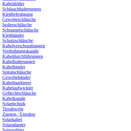
Kabeldriller
Schlauchhalterungen
Klettbefestigung
Gewebeschläuche
Isolierschläuche
Schrumpfschläuche
Klettbänder
Schutzschläuche
Kabelverschraubungen
Verdrahtungskanäle
Kabeldurchführungen
Kabelhalterungen
Kabelbinder
Spiralschläuche
Gewebebänder
Kabelmarkierer
Kabelaufwickler
Geflechtschläuche
Kabelkanäle
Solartechnik
Tierabwehr
Zangen / Einsätze
Solarkabel
Solaradapter
Solarsplitter