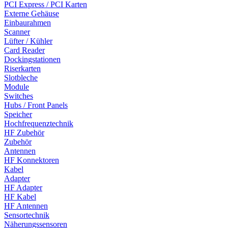
PCI Express / PCI Karten
Externe Gehäuse
Einbaurahmen
Scanner
Lüfter / Kühler
Card Reader
Dockingstationen
Riserkarten
Slotbleche
Module
Switches
Hubs / Front Panels
Speicher
Hochfrequenztechnik
HF Zubehör
Zubehör
Antennen
HF Konnektoren
Kabel
Adapter
HF Adapter
HF Kabel
HF Antennen
Sensortechnik
Näherungssensoren