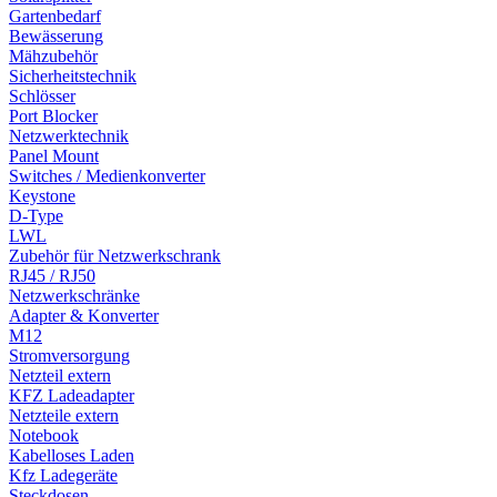
Gartenbedarf
Bewässerung
Mähzubehör
Sicherheitstechnik
Schlösser
Port Blocker
Netzwerktechnik
Panel Mount
Switches / Medienkonverter
Keystone
D-Type
LWL
Zubehör für Netzwerkschrank
RJ45 / RJ50
Netzwerkschränke
Adapter & Konverter
M12
Stromversorgung
Netzteil extern
KFZ Ladeadapter
Netzteile extern
Notebook
Kabelloses Laden
Kfz Ladegeräte
Steckdosen