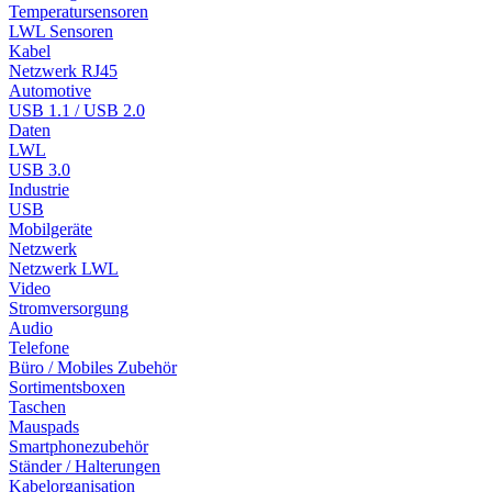
Temperatursensoren
LWL Sensoren
Kabel
Netzwerk RJ45
Automotive
USB 1.1 / USB 2.0
Daten
LWL
USB 3.0
Industrie
USB
Mobilgeräte
Netzwerk
Netzwerk LWL
Video
Stromversorgung
Audio
Telefone
Büro / Mobiles Zubehör
Sortimentsboxen
Taschen
Mauspads
Smartphonezubehör
Ständer / Halterungen
Kabelorganisation