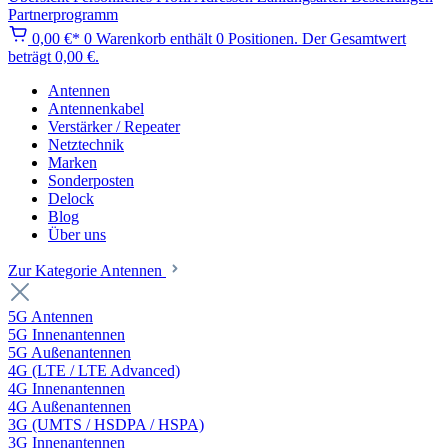
Partnerprogramm
0,00 €*
0
Warenkorb enthält 0 Positionen. Der Gesamtwert
beträgt 0,00 €.
Antennen
Antennenkabel
Verstärker / Repeater
Netztechnik
Marken
Sonderposten
Delock
Blog
Über uns
Zur Kategorie Antennen
5G Antennen
5G Innenantennen
5G Außenantennen
4G (LTE / LTE Advanced)
4G Innenantennen
4G Außenantennen
3G (UMTS / HSDPA / HSPA)
3G Innenantennen