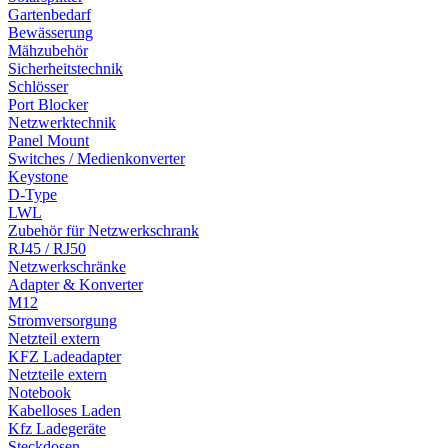
Gartenbedarf
Bewässerung
Mähzubehör
Sicherheitstechnik
Schlösser
Port Blocker
Netzwerktechnik
Panel Mount
Switches / Medienkonverter
Keystone
D-Type
LWL
Zubehör für Netzwerkschrank
RJ45 / RJ50
Netzwerkschränke
Adapter & Konverter
M12
Stromversorgung
Netzteil extern
KFZ Ladeadapter
Netzteile extern
Notebook
Kabelloses Laden
Kfz Ladegeräte
Steckdosen