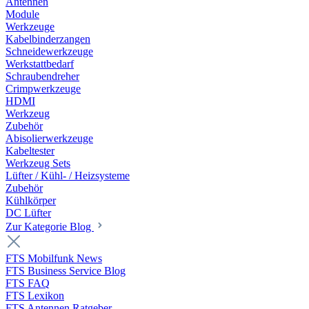
Antennen
Module
Werkzeuge
Kabelbinderzangen
Schneidewerkzeuge
Werkstattbedarf
Schraubendreher
Crimpwerkzeuge
HDMI
Werkzeug
Zubehör
Abisolierwerkzeuge
Kabeltester
Werkzeug Sets
Lüfter / Kühl- / Heizsysteme
Zubehör
Kühlkörper
DC Lüfter
Zur Kategorie Blog
FTS Mobilfunk News
FTS Business Service Blog
FTS FAQ
FTS Lexikon
FTS Antennen Ratgeber