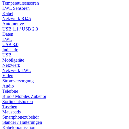
Temperatursensoren
LWL Sensoren
Kabel
Netzwerk RJ45
Automotive
USB 1.1 / USB 2.0
Daten
LWL
USB 3.0
Industrie
USB
Mobilgeräte
Netzwerk
Netzwerk LWL
Video
Stromversorgung
Audio
Telefone
Büro / Mobiles Zubehör
Sortimentsboxen
Taschen
Mauspads
Smartphonezubehör
Ständer / Halterungen
Kabelorganisation