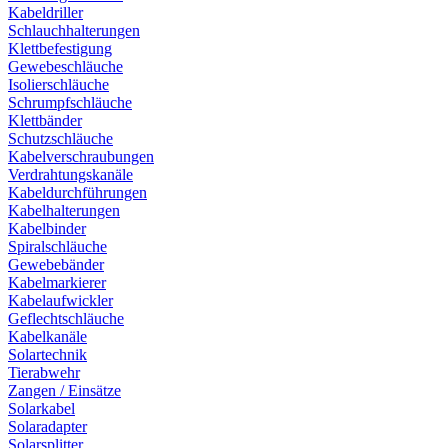
Kabeldriller
Schlauchhalterungen
Klettbefestigung
Gewebeschläuche
Isolierschläuche
Schrumpfschläuche
Klettbänder
Schutzschläuche
Kabelverschraubungen
Verdrahtungskanäle
Kabeldurchführungen
Kabelhalterungen
Kabelbinder
Spiralschläuche
Gewebebänder
Kabelmarkierer
Kabelaufwickler
Geflechtschläuche
Kabelkanäle
Solartechnik
Tierabwehr
Zangen / Einsätze
Solarkabel
Solaradapter
Solarsplitter