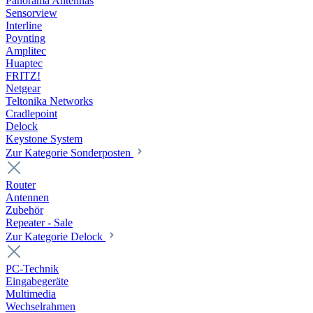
Panorama Antennas
Sensorview
Interline
Poynting
Amplitec
Huaptec
FRITZ!
Netgear
Teltonika Networks
Cradlepoint
Delock
Keystone System
Zur Kategorie Sonderposten
Router
Antennen
Zubehör
Repeater - Sale
Zur Kategorie Delock
PC-Technik
Eingabegeräte
Multimedia
Wechselrahmen