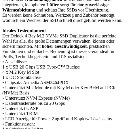
integrierten, klappbaren
Lüfter
sorgt für eine
zuverlässige
Wärmeableitung
und schützt Ihre SSDs vor Überhitzung.
Es werden keine Schrauben, Werkzeug und Zubehör benötigt,
wodurch ein Wechsel der SSD schnell durchgeführt werden kann.
Ideales Testequipment
Der Delock 4 Bay M.2 NVMe SSD Duplicator ist die perfekte
Wahl für alle, die große Datenmengen verwalten, klonen oder
sichern möchten. Mit
hoher Geschwindigkeit
, praktischen
Funktionen und einfacher Bedienung ist dieses Gerät ideal für
Profis, Technikbegeisterte und IT-Spezialisten.
• Anschlüsse:
1 x USB 20 Gbps USB Type-C™ Buchse
4 x M.2 Key M Slot
1 x DC Strombuchse
• Chipsatz: Asmedia ASM2464PDX
• Unterstützt M.2 Module mit Key M oder Key B+M auf PCIe
(NVMe) Basis
• Unterstützt NVM Express (NVMe)
• Datentransferrate bis zu 20 Gbps
• Unterstützt UASP
• Unterstützt TRIM
• LED Anzeige für Power, Zugriff und Kopier-/ Löschstatus
• Funktionstasten: