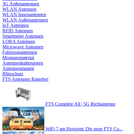
3G Außenantennen
WLAN Antennen
WLAN Innenantennen
WLAN Außenantennen
IoT Antennen
RFID Antennen
Smartmeter Antennen
LORA Antennen
Microwave Antennen
Fahrzeugantennen
Montagematerial
Antennenhalterungen
Antennenmasten
Blitzschutz
FTS Antennen Ratgeber
FTS Complete All | 5G Richtantenne
WiFi 7 am Horizont: Die neue FTS Co...