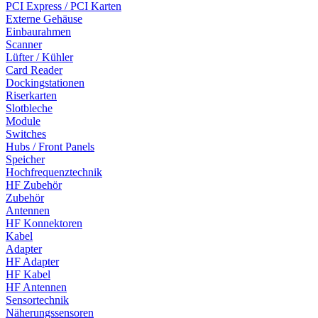
PCI Express / PCI Karten
Externe Gehäuse
Einbaurahmen
Scanner
Lüfter / Kühler
Card Reader
Dockingstationen
Riserkarten
Slotbleche
Module
Switches
Hubs / Front Panels
Speicher
Hochfrequenztechnik
HF Zubehör
Zubehör
Antennen
HF Konnektoren
Kabel
Adapter
HF Adapter
HF Kabel
HF Antennen
Sensortechnik
Näherungssensoren