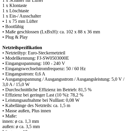
1 x Schalter für Lüfter
1 x Klontaste
1 x Löschtaste
1 x Ein-/ Ausschalter
• 1 x 75 mm Lüfter
• Bootfähig
• Maße geschlossen (LxBxH): ca. 102 x 88 x 36 mm
• Plug & Play
Netzteilspezifikation
• Netzteiltyp: Euro-Steckernetzteil
• Modellkennung: FJ-SW0503000E
• Eingangsspannung: 100 - 240 V
• Eingangswechselstromfrequenz: 50 / 60 Hz
• Eingangsstrom: 0,6 A
• Ausgangsspannung / Ausgangsstrom / Ausgangsleistung: 5,0 V /
3,0 A / 15,0 W
• Durchschnittliche Effizienz im Betrieb: 81,5 %
• Effizienz bei geringer Last (10 %): 78,2 %
• Leistungsaufnahme bei Nulllast: 0,08 W
• Kabellänge des Netzteils: ca. 1,5 m
• Masse außen, Plus innen
• Maße:
innen: ø ca. 1,3 mm
außen: ø ca. 3,5 mm