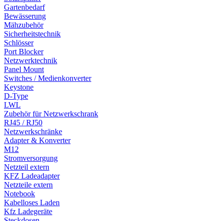
Gartenbedarf
Bewässerung
Mähzubehör
Sicherheitstechnik
Schlösser
Port Blocker
Netzwerktechnik
Panel Mount
Switches / Medienkonverter
Keystone
D-Type
LWL
Zubehör für Netzwerkschrank
RJ45 / RJ50
Netzwerkschränke
Adapter & Konverter
M12
Stromversorgung
Netzteil extern
KFZ Ladeadapter
Netzteile extern
Notebook
Kabelloses Laden
Kfz Ladegeräte
Steckdosen