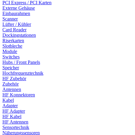
PCI Express / PCI Karten
Externe Gehäuse
Einbaurahmen
Scanner
Lüfter / Kühler
Card Reader
Dockingstationen
Riserkarten
Slotbleche
Module
Switches
Hubs / Front Panels
Speicher
Hochfrequenztechnik
HF Zubehör
Zubehör
Antennen
HF Konnektoren
Kabel
Adapter
HF Adapter
HF Kabel
HF Antennen
Sensortechnik
Näherungssensoren