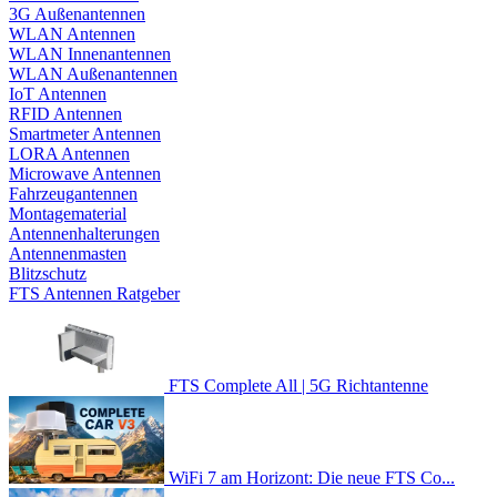
3G Außenantennen
WLAN Antennen
WLAN Innenantennen
WLAN Außenantennen
IoT Antennen
RFID Antennen
Smartmeter Antennen
LORA Antennen
Microwave Antennen
Fahrzeugantennen
Montagematerial
Antennenhalterungen
Antennenmasten
Blitzschutz
FTS Antennen Ratgeber
FTS Complete All | 5G Richtantenne
WiFi 7 am Horizont: Die neue FTS Co...