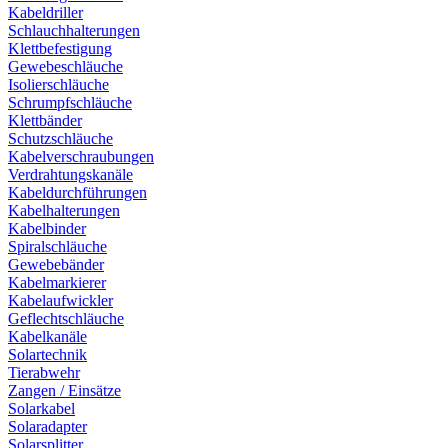
Kabeldriller
Schlauchhalterungen
Klettbefestigung
Gewebeschläuche
Isolierschläuche
Schrumpfschläuche
Klettbänder
Schutzschläuche
Kabelverschraubungen
Verdrahtungskanäle
Kabeldurchführungen
Kabelhalterungen
Kabelbinder
Spiralschläuche
Gewebebänder
Kabelmarkierer
Kabelaufwickler
Geflechtschläuche
Kabelkanäle
Solartechnik
Tierabwehr
Zangen / Einsätze
Solarkabel
Solaradapter
Solarsplitter