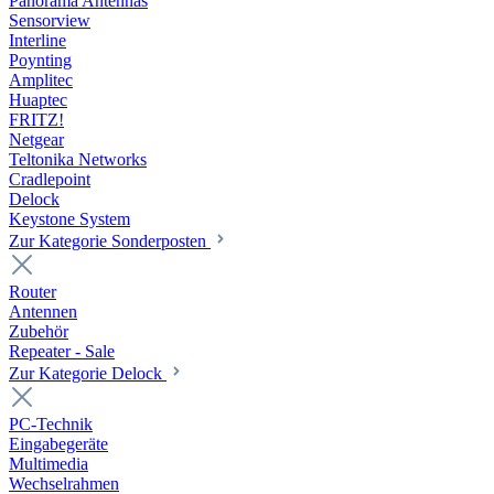
Panorama Antennas
Sensorview
Interline
Poynting
Amplitec
Huaptec
FRITZ!
Netgear
Teltonika Networks
Cradlepoint
Delock
Keystone System
Zur Kategorie Sonderposten
Router
Antennen
Zubehör
Repeater - Sale
Zur Kategorie Delock
PC-Technik
Eingabegeräte
Multimedia
Wechselrahmen