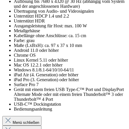
Auflösung bis 7680 x 4320 @ 30 Hz (abhängig vom System
und der angeschlossenen Hardware)
Übertragung von Audio- und Videosignalen
Unterstützt HDCP 1.4 und 2.2
Unterstützt HDR
Ausgangsleistung für Host: max. 100 W
Metallgehäuse
Kabellänge ohne Anschlüsse: ca. 15 cm
Farbe: grau
Maße (LxBxH): ca. 97 x 37 x 10 mm
Android 11.0 oder höher
Chrome OS
Linux Kernel 5.11 oder höher
Mac OS 12.2.1 oder höher
Windows 8.1/8.1-64/10/10-64/11
iPad Air (4. Generation) oder höher
iPad Pro (3. Generation) oder höher
Surface Pro 7
Gerät mit einem freien USB Type-C™ Port und DisplayPort
Alternate Mode oder mit einem freien Thunderbolt™ 3 oder
Thunderbolt™ 4 Port
USB-C™ Dockingstation
Bedienungsanleitung
Menü schließen