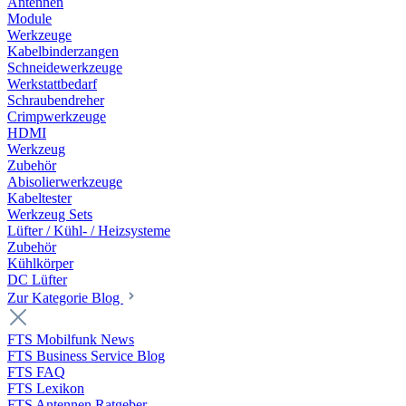
Antennen
Module
Werkzeuge
Kabelbinderzangen
Schneidewerkzeuge
Werkstattbedarf
Schraubendreher
Crimpwerkzeuge
HDMI
Werkzeug
Zubehör
Abisolierwerkzeuge
Kabeltester
Werkzeug Sets
Lüfter / Kühl- / Heizsysteme
Zubehör
Kühlkörper
DC Lüfter
Zur Kategorie Blog
FTS Mobilfunk News
FTS Business Service Blog
FTS FAQ
FTS Lexikon
FTS Antennen Ratgeber