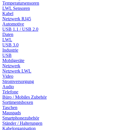
Temperatursensoren
LWL Sensoren
Kabel
Netzwerk RJ45
Automotive
USB 1.1 / USB 2.0
Daten
LWL
USB 3.0
Industrie
USB
Mobilgeräte
Netzwerk
Netzwerk LWL
Video
Stromversorgung
Audio
Telefone
Büro / Mobiles Zubehör
Sortimentsboxen
Taschen
Mauspads
Smartphonezubehör
Ständer / Halterungen
Kabelorganisation