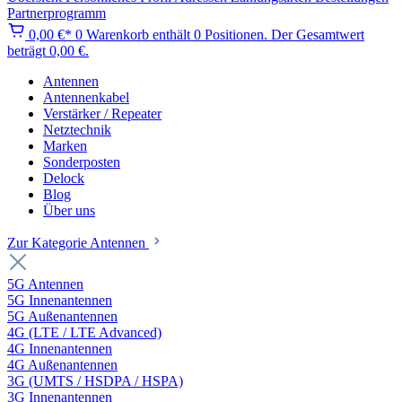
Partnerprogramm
0,00 €*
0
Warenkorb enthält 0 Positionen. Der Gesamtwert
beträgt 0,00 €.
Antennen
Antennenkabel
Verstärker / Repeater
Netztechnik
Marken
Sonderposten
Delock
Blog
Über uns
Zur Kategorie Antennen
5G Antennen
5G Innenantennen
5G Außenantennen
4G (LTE / LTE Advanced)
4G Innenantennen
4G Außenantennen
3G (UMTS / HSDPA / HSPA)
3G Innenantennen