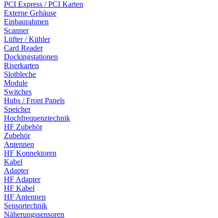
PCI Express / PCI Karten
Externe Gehäuse
Einbaurahmen
Scanner
Lüfter / Kühler
Card Reader
Dockingstationen
Riserkarten
Slotbleche
Module
Switches
Hubs / Front Panels
Speicher
Hochfrequenztechnik
HF Zubehör
Zubehör
Antennen
HF Konnektoren
Kabel
Adapter
HF Adapter
HF Kabel
HF Antennen
Sensortechnik
Näherungssensoren