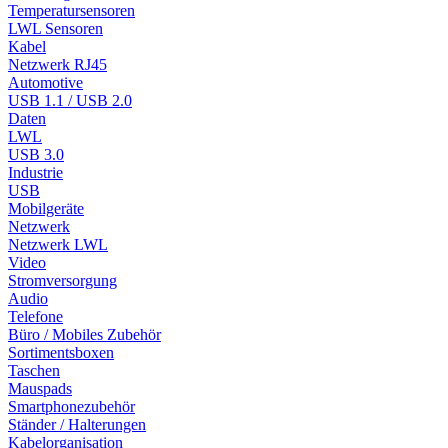
Temperatursensoren
LWL Sensoren
Kabel
Netzwerk RJ45
Automotive
USB 1.1 / USB 2.0
Daten
LWL
USB 3.0
Industrie
USB
Mobilgeräte
Netzwerk
Netzwerk LWL
Video
Stromversorgung
Audio
Telefone
Büro / Mobiles Zubehör
Sortimentsboxen
Taschen
Mauspads
Smartphonezubehör
Ständer / Halterungen
Kabelorganisation