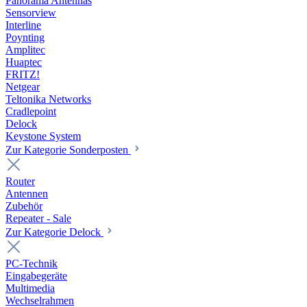
Panorama Antennas
Sensorview
Interline
Poynting
Amplitec
Huaptec
FRITZ!
Netgear
Teltonika Networks
Cradlepoint
Delock
Keystone System
Zur Kategorie Sonderposten
Router
Antennen
Zubehör
Repeater - Sale
Zur Kategorie Delock
PC-Technik
Eingabegeräte
Multimedia
Wechselrahmen