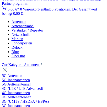
Partnerprogramm
0,00 €*
0
Warenkorb enthält 0 Positionen. Der Gesamtwert
beträgt 0,00 €.
Antennen
Antennenkabel
Verstärker / Repeater
Netztechnik
Marken
Sonderposten
Delock
Blog
Über uns
Zur Kategorie Antennen
5G Antennen
5G Innenantennen
5G Außenantennen
4G (LTE / LTE Advanced)
4G Innenantennen
4G Außenantennen
3G (UMTS / HSDPA / HSPA)
3G Innenantennen