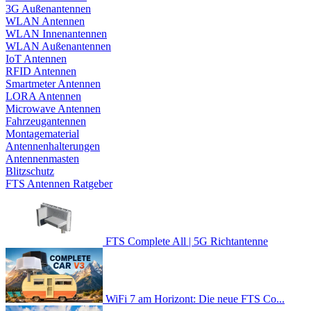
3G Außenantennen
WLAN Antennen
WLAN Innenantennen
WLAN Außenantennen
IoT Antennen
RFID Antennen
Smartmeter Antennen
LORA Antennen
Microwave Antennen
Fahrzeugantennen
Montagematerial
Antennenhalterungen
Antennenmasten
Blitzschutz
FTS Antennen Ratgeber
FTS Complete All | 5G Richtantenne
WiFi 7 am Horizont: Die neue FTS Co...