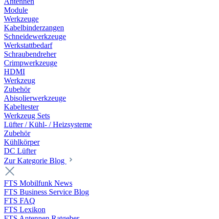
Antennen
Module
Werkzeuge
Kabelbinderzangen
Schneidewerkzeuge
Werkstattbedarf
Schraubendreher
Crimpwerkzeuge
HDMI
Werkzeug
Zubehör
Abisolierwerkzeuge
Kabeltester
Werkzeug Sets
Lüfter / Kühl- / Heizsysteme
Zubehör
Kühlkörper
DC Lüfter
Zur Kategorie Blog
FTS Mobilfunk News
FTS Business Service Blog
FTS FAQ
FTS Lexikon
FTS Antennen Ratgeber