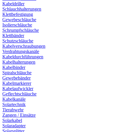
Kabeldriller
Schlauchhalterungen
Klettbefestigung
Gewebeschläuche
Isolierschläuche
Schrumpfschläuche
Klettbänder
Schutzschläuche
Kabelverschraubungen
Verdrahtungskanäle
Kabeldurchführungen
Kabelhalterungen
Kabelbinder
Spiralschläuche
Gewebebänder
Kabelmarkierer
Kabelaufwickler
Geflechtschläuche
Kabelkanäle
Solartechnik
Tierabwehr
Zangen / Einsätze
Solarkabel
Solaradapter
Solarsplitter