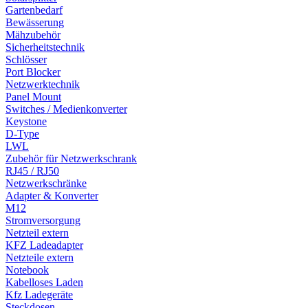
Gartenbedarf
Bewässerung
Mähzubehör
Sicherheitstechnik
Schlösser
Port Blocker
Netzwerktechnik
Panel Mount
Switches / Medienkonverter
Keystone
D-Type
LWL
Zubehör für Netzwerkschrank
RJ45 / RJ50
Netzwerkschränke
Adapter & Konverter
M12
Stromversorgung
Netzteil extern
KFZ Ladeadapter
Netzteile extern
Notebook
Kabelloses Laden
Kfz Ladegeräte
Steckdosen