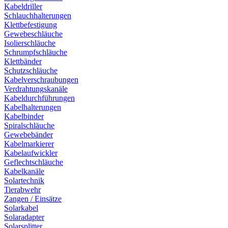
Kabeldriller
Schlauchhalterungen
Klettbefestigung
Gewebeschläuche
Isolierschläuche
Schrumpfschläuche
Klettbänder
Schutzschläuche
Kabelverschraubungen
Verdrahtungskanäle
Kabeldurchführungen
Kabelhalterungen
Kabelbinder
Spiralschläuche
Gewebebänder
Kabelmarkierer
Kabelaufwickler
Geflechtschläuche
Kabelkanäle
Solartechnik
Tierabwehr
Zangen / Einsätze
Solarkabel
Solaradapter
Solarsplitter