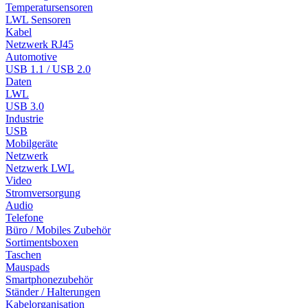
Temperatursensoren
LWL Sensoren
Kabel
Netzwerk RJ45
Automotive
USB 1.1 / USB 2.0
Daten
LWL
USB 3.0
Industrie
USB
Mobilgeräte
Netzwerk
Netzwerk LWL
Video
Stromversorgung
Audio
Telefone
Büro / Mobiles Zubehör
Sortimentsboxen
Taschen
Mauspads
Smartphonezubehör
Ständer / Halterungen
Kabelorganisation