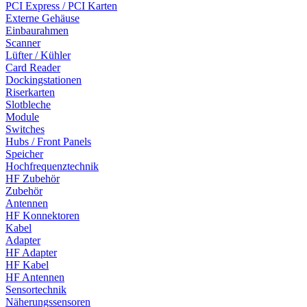
PCI Express / PCI Karten
Externe Gehäuse
Einbaurahmen
Scanner
Lüfter / Kühler
Card Reader
Dockingstationen
Riserkarten
Slotbleche
Module
Switches
Hubs / Front Panels
Speicher
Hochfrequenztechnik
HF Zubehör
Zubehör
Antennen
HF Konnektoren
Kabel
Adapter
HF Adapter
HF Kabel
HF Antennen
Sensortechnik
Näherungssensoren