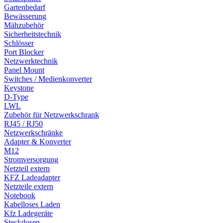
Gartenbedarf
Bewässerung
Mähzubehör
Sicherheitstechnik
Schlösser
Port Blocker
Netzwerktechnik
Panel Mount
Switches / Medienkonverter
Keystone
D-Type
LWL
Zubehör für Netzwerkschrank
RJ45 / RJ50
Netzwerkschränke
Adapter & Konverter
M12
Stromversorgung
Netzteil extern
KFZ Ladeadapter
Netzteile extern
Notebook
Kabelloses Laden
Kfz Ladegeräte
Steckdosen