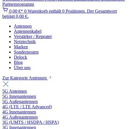
Partnerprogramm
0,00 €*
0
Warenkorb enthält 0 Positionen. Der Gesamtwert
beträgt 0,00 €.
Antennen
Antennenkabel
Verstärker / Repeater
Netztechnik
Marken
Sonderposten
Delock
Blog
Über uns
Zur Kategorie Antennen
5G Antennen
5G Innenantennen
5G Außenantennen
4G (LTE / LTE Advanced)
4G Innenantennen
4G Außenantennen
3G (UMTS / HSDPA / HSPA)
3G Innenantennen