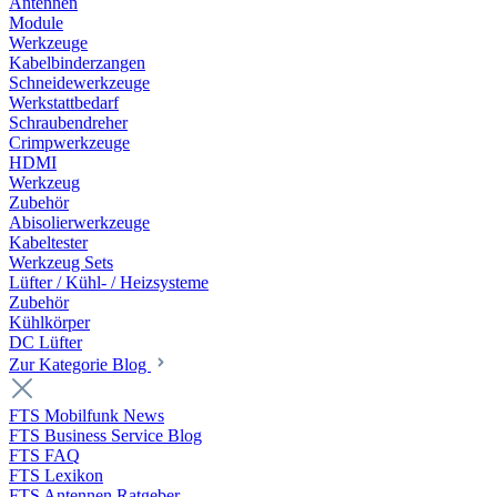
Antennen
Module
Werkzeuge
Kabelbinderzangen
Schneidewerkzeuge
Werkstattbedarf
Schraubendreher
Crimpwerkzeuge
HDMI
Werkzeug
Zubehör
Abisolierwerkzeuge
Kabeltester
Werkzeug Sets
Lüfter / Kühl- / Heizsysteme
Zubehör
Kühlkörper
DC Lüfter
Zur Kategorie Blog
FTS Mobilfunk News
FTS Business Service Blog
FTS FAQ
FTS Lexikon
FTS Antennen Ratgeber