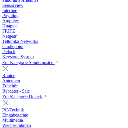
Panorama Antennas
Sensorview
Interline
Poynting
Amplitec
Huaptec
FRITZ!
Netgear
Teltonika Networks
Cradlepoint
Delock
Keystone System
Zur Kategorie Sonderposten
Router
Antennen
Zubehör
Repeater - Sale
Zur Kategorie Delock
PC-Technik
Eingabegeräte
Multimedia
Wechselrahmen