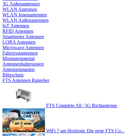
3G Außenantennen
WLAN Antennen
WLAN Innenantennen
WLAN Außenantennen
IoT Antennen
RFID Antennen
Smartmeter Antennen
LORA Antennen
Microwave Antennen
Fahrzeugantennen
Montagematerial
Antennenhalterungen
Antennenmasten
Blitzschutz
FTS Antennen Ratgeber
FTS Complete All | 5G Richtantenne
WiFi 7 am Horizont: Die neue FTS Co...