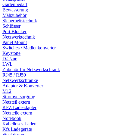
Gartenbedarf
Bewässerung
Mähzubehör
Sicherheitstechnik
Schlösser
Port Blocker
Netzwerktechnik
Panel Mount
Switches / Medienkonverter
Keystone
D-Type
LWL
Zubehör für Netzwerkschrank
RJ45 / RJ50
Netzwerkschränke
Adapter & Konverter
M12
Stromversorgung
Netzteil extern
KFZ Ladeadapter
Netzteile extern
Notebook
Kabelloses Laden
Kfz Ladegeräte
Steckdosen