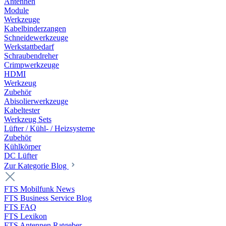
Antennen
Module
Werkzeuge
Kabelbinderzangen
Schneidewerkzeuge
Werkstattbedarf
Schraubendreher
Crimpwerkzeuge
HDMI
Werkzeug
Zubehör
Abisolierwerkzeuge
Kabeltester
Werkzeug Sets
Lüfter / Kühl- / Heizsysteme
Zubehör
Kühlkörper
DC Lüfter
Zur Kategorie Blog
FTS Mobilfunk News
FTS Business Service Blog
FTS FAQ
FTS Lexikon
FTS Antennen Ratgeber