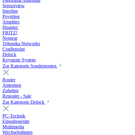
Panorama Antennas
Sensorview
Interline
Poynting
Amplitec
Huaptec
FRITZ!
Netgear
Teltonika Networks
Cradlepoint
Delock
Keystone System
Zur Kategorie Sonderposten
Router
Antennen
Zubehör
Repeater - Sale
Zur Kategorie Delock
PC-Technik
Eingabegeräte
Multimedia
Wechselrahmen