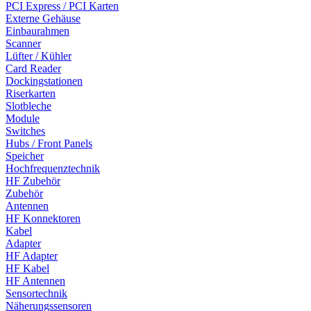
PCI Express / PCI Karten
Externe Gehäuse
Einbaurahmen
Scanner
Lüfter / Kühler
Card Reader
Dockingstationen
Riserkarten
Slotbleche
Module
Switches
Hubs / Front Panels
Speicher
Hochfrequenztechnik
HF Zubehör
Zubehör
Antennen
HF Konnektoren
Kabel
Adapter
HF Adapter
HF Kabel
HF Antennen
Sensortechnik
Näherungssensoren