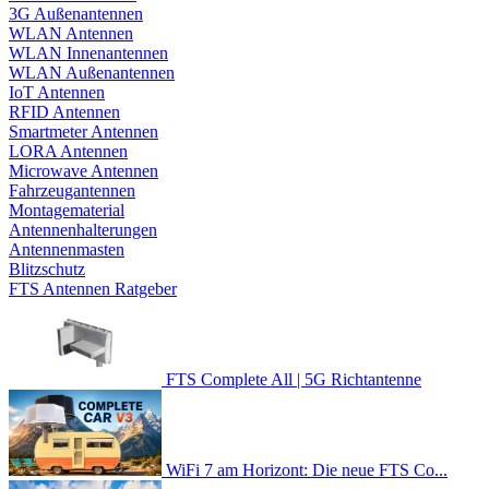
3G Außenantennen
WLAN Antennen
WLAN Innenantennen
WLAN Außenantennen
IoT Antennen
RFID Antennen
Smartmeter Antennen
LORA Antennen
Microwave Antennen
Fahrzeugantennen
Montagematerial
Antennenhalterungen
Antennenmasten
Blitzschutz
FTS Antennen Ratgeber
FTS Complete All | 5G Richtantenne
WiFi 7 am Horizont: Die neue FTS Co...