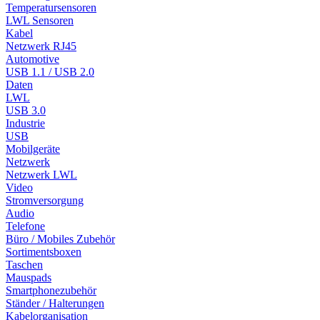
Temperatursensoren
LWL Sensoren
Kabel
Netzwerk RJ45
Automotive
USB 1.1 / USB 2.0
Daten
LWL
USB 3.0
Industrie
USB
Mobilgeräte
Netzwerk
Netzwerk LWL
Video
Stromversorgung
Audio
Telefone
Büro / Mobiles Zubehör
Sortimentsboxen
Taschen
Mauspads
Smartphonezubehör
Ständer / Halterungen
Kabelorganisation