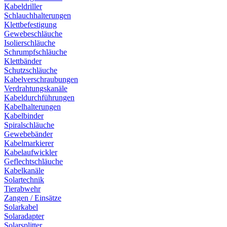
Kabeldriller
Schlauchhalterungen
Klettbefestigung
Gewebeschläuche
Isolierschläuche
Schrumpfschläuche
Klettbänder
Schutzschläuche
Kabelverschraubungen
Verdrahtungskanäle
Kabeldurchführungen
Kabelhalterungen
Kabelbinder
Spiralschläuche
Gewebebänder
Kabelmarkierer
Kabelaufwickler
Geflechtschläuche
Kabelkanäle
Solartechnik
Tierabwehr
Zangen / Einsätze
Solarkabel
Solaradapter
Solarsplitter