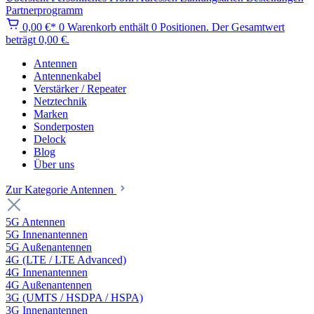
Partnerprogramm
0,00 €*
0
Warenkorb enthält 0 Positionen. Der Gesamtwert
beträgt 0,00 €.
Antennen
Antennenkabel
Verstärker / Repeater
Netztechnik
Marken
Sonderposten
Delock
Blog
Über uns
Zur Kategorie Antennen
5G Antennen
5G Innenantennen
5G Außenantennen
4G (LTE / LTE Advanced)
4G Innenantennen
4G Außenantennen
3G (UMTS / HSDPA / HSPA)
3G Innenantennen