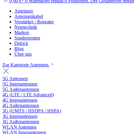
0,00 €*
0
Warenkorb enthält 0 Positionen. Der Gesamtwert beträg
Antennen
Antennenkabel
Verstärker / Repeater
Netztechnik
Marken
Sonderposten
Delock
Blog
Über uns
Zur Kategorie Antennen
5G Antennen
5G Innenantennen
5G Außenantennen
4G (LTE / LTE Advanced)
4G Innenantennen
4G Außenantennen
3G (UMTS / HSDPA / HSPA)
3G Innenantennen
3G Außenantennen
WLAN Antennen
WLAN Innenantennen