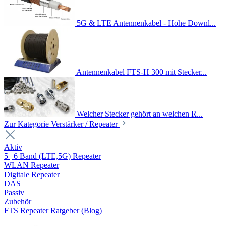
5G & LTE Antennenkabel - Hohe Downl...
Antennenkabel FTS-H 300 mit Stecker...
Welcher Stecker gehört an welchen R...
Zur Kategorie Verstärker / Repeater
Aktiv
5 | 6 Band (LTE,5G) Repeater
WLAN Repeater
Digitale Repeater
DAS
Passiv
Zubehör
FTS Repeater Ratgeber (Blog)