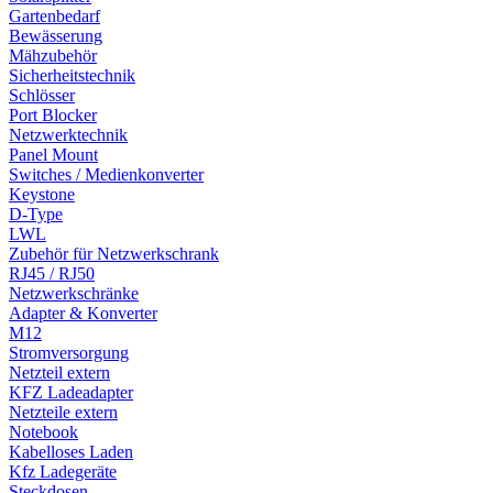
Gartenbedarf
Bewässerung
Mähzubehör
Sicherheitstechnik
Schlösser
Port Blocker
Netzwerktechnik
Panel Mount
Switches / Medienkonverter
Keystone
D-Type
LWL
Zubehör für Netzwerkschrank
RJ45 / RJ50
Netzwerkschränke
Adapter & Konverter
M12
Stromversorgung
Netzteil extern
KFZ Ladeadapter
Netzteile extern
Notebook
Kabelloses Laden
Kfz Ladegeräte
Steckdosen