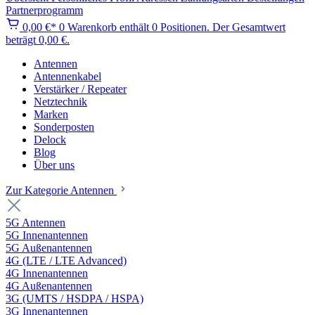
Partnerprogramm
0,00 €*
0
Warenkorb enthält 0 Positionen. Der Gesamtwert
beträgt 0,00 €.
Antennen
Antennenkabel
Verstärker / Repeater
Netztechnik
Marken
Sonderposten
Delock
Blog
Über uns
Zur Kategorie Antennen
5G Antennen
5G Innenantennen
5G Außenantennen
4G (LTE / LTE Advanced)
4G Innenantennen
4G Außenantennen
3G (UMTS / HSDPA / HSPA)
3G Innenantennen