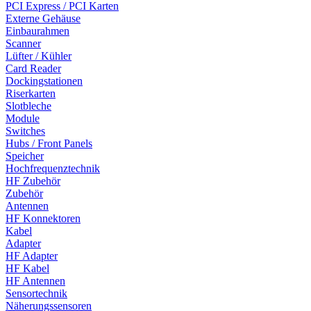
PCI Express / PCI Karten
Externe Gehäuse
Einbaurahmen
Scanner
Lüfter / Kühler
Card Reader
Dockingstationen
Riserkarten
Slotbleche
Module
Switches
Hubs / Front Panels
Speicher
Hochfrequenztechnik
HF Zubehör
Zubehör
Antennen
HF Konnektoren
Kabel
Adapter
HF Adapter
HF Kabel
HF Antennen
Sensortechnik
Näherungssensoren