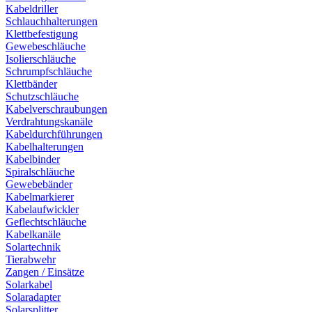
Kabeldriller
Schlauchhalterungen
Klettbefestigung
Gewebeschläuche
Isolierschläuche
Schrumpfschläuche
Klettbänder
Schutzschläuche
Kabelverschraubungen
Verdrahtungskanäle
Kabeldurchführungen
Kabelhalterungen
Kabelbinder
Spiralschläuche
Gewebebänder
Kabelmarkierer
Kabelaufwickler
Geflechtschläuche
Kabelkanäle
Solartechnik
Tierabwehr
Zangen / Einsätze
Solarkabel
Solaradapter
Solarsplitter