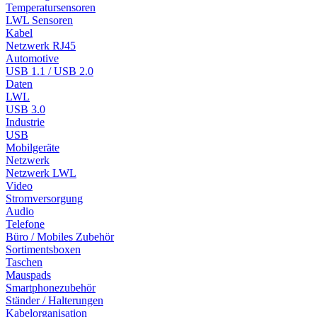
Temperatursensoren
LWL Sensoren
Kabel
Netzwerk RJ45
Automotive
USB 1.1 / USB 2.0
Daten
LWL
USB 3.0
Industrie
USB
Mobilgeräte
Netzwerk
Netzwerk LWL
Video
Stromversorgung
Audio
Telefone
Büro / Mobiles Zubehör
Sortimentsboxen
Taschen
Mauspads
Smartphonezubehör
Ständer / Halterungen
Kabelorganisation