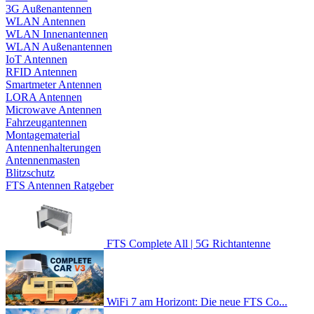
3G Außenantennen
WLAN Antennen
WLAN Innenantennen
WLAN Außenantennen
IoT Antennen
RFID Antennen
Smartmeter Antennen
LORA Antennen
Microwave Antennen
Fahrzeugantennen
Montagematerial
Antennenhalterungen
Antennenmasten
Blitzschutz
FTS Antennen Ratgeber
FTS Complete All | 5G Richtantenne
WiFi 7 am Horizont: Die neue FTS Co...