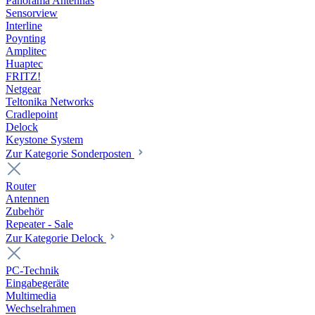
Panorama Antennas
Sensorview
Interline
Poynting
Amplitec
Huaptec
FRITZ!
Netgear
Teltonika Networks
Cradlepoint
Delock
Keystone System
Zur Kategorie Sonderposten
Router
Antennen
Zubehör
Repeater - Sale
Zur Kategorie Delock
PC-Technik
Eingabegeräte
Multimedia
Wechselrahmen