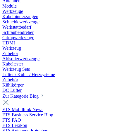
Antennen
Module
Werkzeuge
Kabelbinderzangen
Schneidewerkzeuge
Werkstattbedarf
Schraubendreher
Crimpwerkzeuge
HDMI
Werkzeug
Zubehör
Abisolierwerkzeuge
Kabeltester
Werkzeug Sets
Lüfter / Kühl- / Heizsysteme
Zubehör
Kühlkörper
DC Lüfter
Zur Kategorie Blog
FTS Mobilfunk News
FTS Business Service Blog
FTS FAQ
FTS Lexikon
FTS Antennen Ratgeber