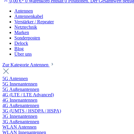
0,00 €*
0
Warenkorb enthält 0 Positionen. Der Gesamtwert beträg
Antennen
Antennenkabel
Verstärker / Repeater
Netztechnik
Marken
Sonderposten
Delock
Blog
Über uns
Zur Kategorie Antennen
5G Antennen
5G Innenantennen
5G Außenantennen
4G (LTE / LTE Advanced)
4G Innenantennen
4G Außenantennen
3G (UMTS / HSDPA / HSPA)
3G Innenantennen
3G Außenantennen
WLAN Antennen
WLAN Innenantennen