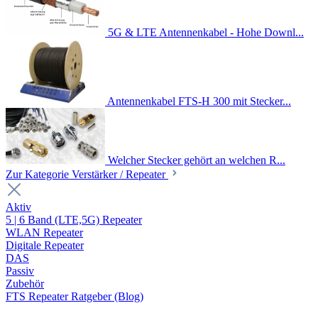
5G & LTE Antennenkabel - Hohe Downl...
Antennenkabel FTS-H 300 mit Stecker...
Welcher Stecker gehört an welchen R...
Zur Kategorie Verstärker / Repeater
Aktiv
5 | 6 Band (LTE,5G) Repeater
WLAN Repeater
Digitale Repeater
DAS
Passiv
Zubehör
FTS Repeater Ratgeber (Blog)