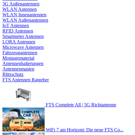
3G Außenantennen
WLAN Antennen
WLAN Innenantennen
WLAN Außenantennen
IoT Antennen
RFID Antennen
Smartmeter Antennen
LORA Antennen
Microwave Antennen
Fahrzeugantennen
Montagematerial
Antennenhalterungen
Antennenmasten
Blitzschutz
FTS Antennen Ratgeber
FTS Complete All | 5G Richtantenne
WiFi 7 am Horizont: Die neue FTS Co...