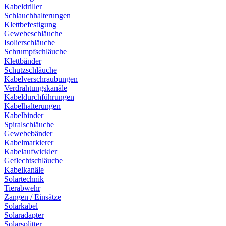
Kabeldriller
Schlauchhalterungen
Klettbefestigung
Gewebeschläuche
Isolierschläuche
Schrumpfschläuche
Klettbänder
Schutzschläuche
Kabelverschraubungen
Verdrahtungskanäle
Kabeldurchführungen
Kabelhalterungen
Kabelbinder
Spiralschläuche
Gewebebänder
Kabelmarkierer
Kabelaufwickler
Geflechtschläuche
Kabelkanäle
Solartechnik
Tierabwehr
Zangen / Einsätze
Solarkabel
Solaradapter
Solarsplitter