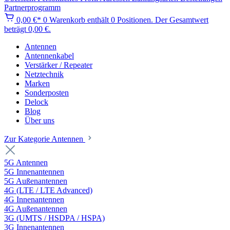
Partnerprogramm
0,00 €*
0
Warenkorb enthält 0 Positionen. Der Gesamtwert
beträgt 0,00 €.
Antennen
Antennenkabel
Verstärker / Repeater
Netztechnik
Marken
Sonderposten
Delock
Blog
Über uns
Zur Kategorie Antennen
5G Antennen
5G Innenantennen
5G Außenantennen
4G (LTE / LTE Advanced)
4G Innenantennen
4G Außenantennen
3G (UMTS / HSDPA / HSPA)
3G Innenantennen