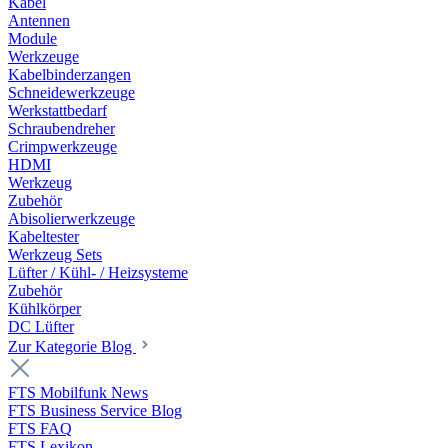
Kabel
Antennen
Module
Werkzeuge
Kabelbinderzangen
Schneidewerkzeuge
Werkstattbedarf
Schraubendreher
Crimpwerkzeuge
HDMI
Werkzeug
Zubehör
Abisolierwerkzeuge
Kabeltester
Werkzeug Sets
Lüfter / Kühl- / Heizsysteme
Zubehör
Kühlkörper
DC Lüfter
Zur Kategorie Blog
FTS Mobilfunk News
FTS Business Service Blog
FTS FAQ
FTS Lexikon