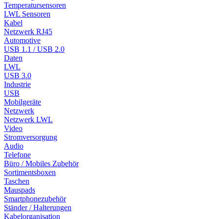
Temperatursensoren
LWL Sensoren
Kabel
Netzwerk RJ45
Automotive
USB 1.1 / USB 2.0
Daten
LWL
USB 3.0
Industrie
USB
Mobilgeräte
Netzwerk
Netzwerk LWL
Video
Stromversorgung
Audio
Telefone
Büro / Mobiles Zubehör
Sortimentsboxen
Taschen
Mauspads
Smartphonezubehör
Ständer / Halterungen
Kabelorganisation