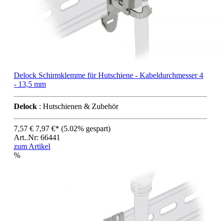
Delock Schirmklemme für Hutschiene - Kabeldurchmesser 4
- 13,5 mm
Delock
: Hutschienen & Zubehör
7,57 €
7,97 €*
(5.02% gespart)
Art..Nr: 66441
zum Artikel
%