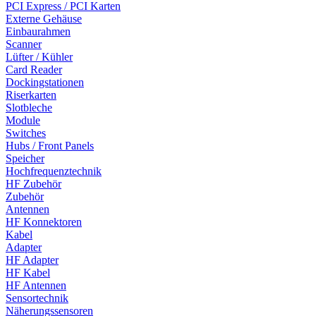
PCI Express / PCI Karten
Externe Gehäuse
Einbaurahmen
Scanner
Lüfter / Kühler
Card Reader
Dockingstationen
Riserkarten
Slotbleche
Module
Switches
Hubs / Front Panels
Speicher
Hochfrequenztechnik
HF Zubehör
Zubehör
Antennen
HF Konnektoren
Kabel
Adapter
HF Adapter
HF Kabel
HF Antennen
Sensortechnik
Näherungssensoren