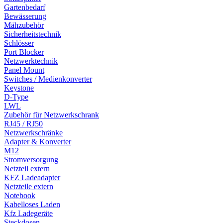
Gartenbedarf
Bewässerung
Mähzubehör
Sicherheitstechnik
Schlösser
Port Blocker
Netzwerktechnik
Panel Mount
Switches / Medienkonverter
Keystone
D-Type
LWL
Zubehör für Netzwerkschrank
RJ45 / RJ50
Netzwerkschränke
Adapter & Konverter
M12
Stromversorgung
Netzteil extern
KFZ Ladeadapter
Netzteile extern
Notebook
Kabelloses Laden
Kfz Ladegeräte
Steckdosen