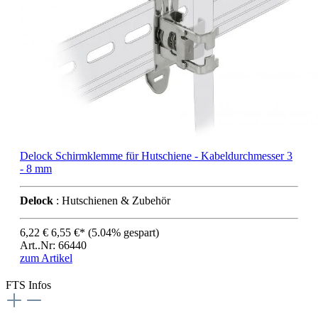
Delock Schirmklemme für Hutschiene - Kabeldurchmesser 3
- 8 mm
Delock
: Hutschienen & Zubehör
6,22 €
6,55 €*
(5.04% gespart)
Art..Nr: 66440
zum Artikel
FTS Infos