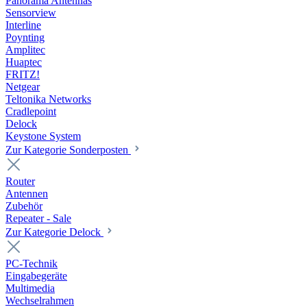
Panorama Antennas
Sensorview
Interline
Poynting
Amplitec
Huaptec
FRITZ!
Netgear
Teltonika Networks
Cradlepoint
Delock
Keystone System
Zur Kategorie Sonderposten
Router
Antennen
Zubehör
Repeater - Sale
Zur Kategorie Delock
PC-Technik
Eingabegeräte
Multimedia
Wechselrahmen