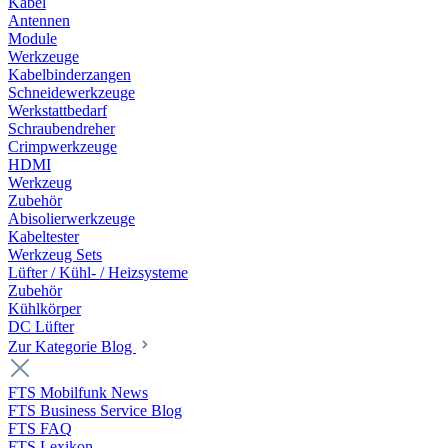
Kabel
Antennen
Module
Werkzeuge
Kabelbinderzangen
Schneidewerkzeuge
Werkstattbedarf
Schraubendreher
Crimpwerkzeuge
HDMI
Werkzeug
Zubehör
Abisolierwerkzeuge
Kabeltester
Werkzeug Sets
Lüfter / Kühl- / Heizsysteme
Zubehör
Kühlkörper
DC Lüfter
Zur Kategorie Blog
FTS Mobilfunk News
FTS Business Service Blog
FTS FAQ
FTS Lexikon