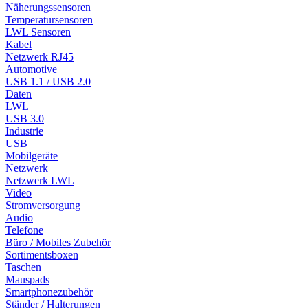
Näherungssensoren
Temperatursensoren
LWL Sensoren
Kabel
Netzwerk RJ45
Automotive
USB 1.1 / USB 2.0
Daten
LWL
USB 3.0
Industrie
USB
Mobilgeräte
Netzwerk
Netzwerk LWL
Video
Stromversorgung
Audio
Telefone
Büro / Mobiles Zubehör
Sortimentsboxen
Taschen
Mauspads
Smartphonezubehör
Ständer / Halterungen