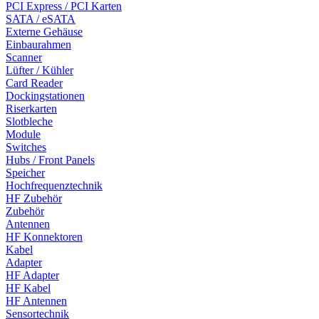
PCI Express / PCI Karten
SATA / eSATA
Externe Gehäuse
Einbaurahmen
Scanner
Lüfter / Kühler
Card Reader
Dockingstationen
Riserkarten
Slotbleche
Module
Switches
Hubs / Front Panels
Speicher
Hochfrequenztechnik
HF Zubehör
Zubehör
Antennen
HF Konnektoren
Kabel
Adapter
HF Adapter
HF Kabel
HF Antennen
Sensortechnik