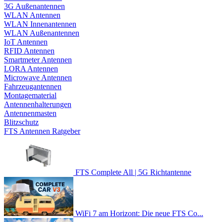
3G Außenantennen
WLAN Antennen
WLAN Innenantennen
WLAN Außenantennen
IoT Antennen
RFID Antennen
Smartmeter Antennen
LORA Antennen
Microwave Antennen
Fahrzeugantennen
Montagematerial
Antennenhalterungen
Antennenmasten
Blitzschutz
FTS Antennen Ratgeber
FTS Complete All | 5G Richtantenne
WiFi 7 am Horizont: Die neue FTS Co...