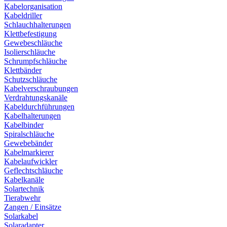
Kabelorganisation
Kabeldriller
Schlauchhalterungen
Klettbefestigung
Gewebeschläuche
Isolierschläuche
Schrumpfschläuche
Klettbänder
Schutzschläuche
Kabelverschraubungen
Verdrahtungskanäle
Kabeldurchführungen
Kabelhalterungen
Kabelbinder
Spiralschläuche
Gewebebänder
Kabelmarkierer
Kabelaufwickler
Geflechtschläuche
Kabelkanäle
Solartechnik
Tierabwehr
Zangen / Einsätze
Solarkabel
Solaradapter