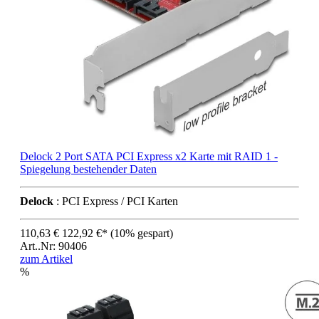
Delock 2 Port SATA PCI Express x2 Karte mit RAID 1 -
Spiegelung bestehender Daten
Delock
: PCI Express / PCI Karten
110,63 €
122,92 €*
(10% gespart)
Art..Nr: 90406
zum Artikel
%