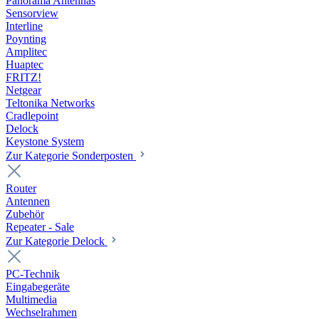
Panorama Antennas
Sensorview
Interline
Poynting
Amplitec
Huaptec
FRITZ!
Netgear
Teltonika Networks
Cradlepoint
Delock
Keystone System
Zur Kategorie Sonderposten
Router
Antennen
Zubehör
Repeater - Sale
Zur Kategorie Delock
PC-Technik
Eingabegeräte
Multimedia
Wechselrahmen