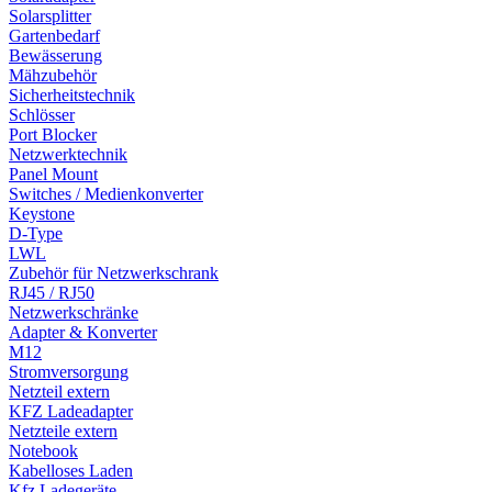
Solarsplitter
Gartenbedarf
Bewässerung
Mähzubehör
Sicherheitstechnik
Schlösser
Port Blocker
Netzwerktechnik
Panel Mount
Switches / Medienkonverter
Keystone
D-Type
LWL
Zubehör für Netzwerkschrank
RJ45 / RJ50
Netzwerkschränke
Adapter & Konverter
M12
Stromversorgung
Netzteil extern
KFZ Ladeadapter
Netzteile extern
Notebook
Kabelloses Laden
Kfz Ladegeräte