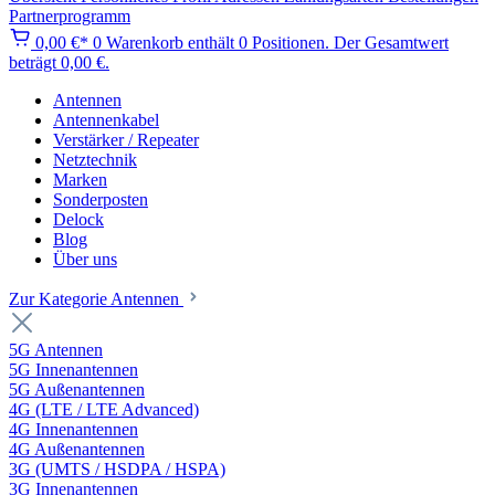
Partnerprogramm
0,00 €*
0
Warenkorb enthält 0 Positionen. Der Gesamtwert
beträgt 0,00 €.
Antennen
Antennenkabel
Verstärker / Repeater
Netztechnik
Marken
Sonderposten
Delock
Blog
Über uns
Zur Kategorie Antennen
5G Antennen
5G Innenantennen
5G Außenantennen
4G (LTE / LTE Advanced)
4G Innenantennen
4G Außenantennen
3G (UMTS / HSDPA / HSPA)
3G Innenantennen