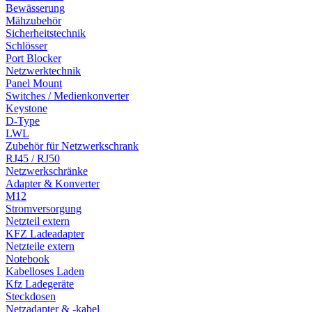
Bewässerung
Mähzubehör
Sicherheitstechnik
Schlösser
Port Blocker
Netzwerktechnik
Panel Mount
Switches / Medienkonverter
Keystone
D-Type
LWL
Zubehör für Netzwerkschrank
RJ45 / RJ50
Netzwerkschränke
Adapter & Konverter
M12
Stromversorgung
Netzteil extern
KFZ Ladeadapter
Netzteile extern
Notebook
Kabelloses Laden
Kfz Ladegeräte
Steckdosen
Netzadapter & -kabel