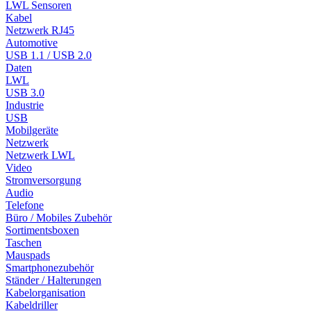
LWL Sensoren
Kabel
Netzwerk RJ45
Automotive
USB 1.1 / USB 2.0
Daten
LWL
USB 3.0
Industrie
USB
Mobilgeräte
Netzwerk
Netzwerk LWL
Video
Stromversorgung
Audio
Telefone
Büro / Mobiles Zubehör
Sortimentsboxen
Taschen
Mauspads
Smartphonezubehör
Ständer / Halterungen
Kabelorganisation
Kabeldriller