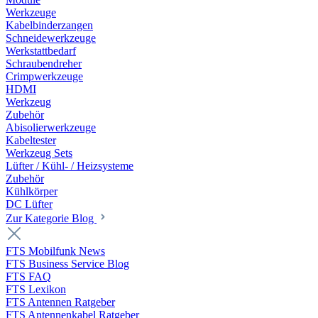
Werkzeuge
Kabelbinderzangen
Schneidewerkzeuge
Werkstattbedarf
Schraubendreher
Crimpwerkzeuge
HDMI
Werkzeug
Zubehör
Abisolierwerkzeuge
Kabeltester
Werkzeug Sets
Lüfter / Kühl- / Heizsysteme
Zubehör
Kühlkörper
DC Lüfter
Zur Kategorie Blog
FTS Mobilfunk News
FTS Business Service Blog
FTS FAQ
FTS Lexikon
FTS Antennen Ratgeber
FTS Antennenkabel Ratgeber