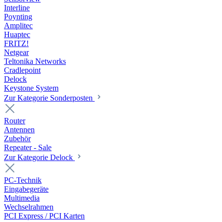
Interline
Poynting
Amplitec
Huaptec
FRITZ!
Netgear
Teltonika Networks
Cradlepoint
Delock
Keystone System
Zur Kategorie Sonderposten
Router
Antennen
Zubehör
Repeater - Sale
Zur Kategorie Delock
PC-Technik
Eingabegeräte
Multimedia
Wechselrahmen
PCI Express / PCI Karten