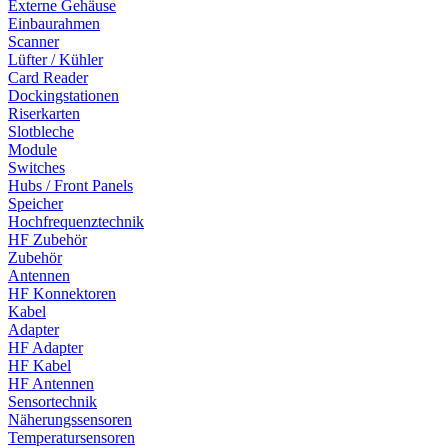
Externe Gehäuse
Einbaurahmen
Scanner
Lüfter / Kühler
Card Reader
Dockingstationen
Riserkarten
Slotbleche
Module
Switches
Hubs / Front Panels
Speicher
Hochfrequenztechnik
HF Zubehör
Zubehör
Antennen
HF Konnektoren
Kabel
Adapter
HF Adapter
HF Kabel
HF Antennen
Sensortechnik
Näherungssensoren
Temperatursensoren