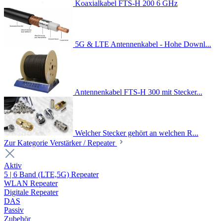
Koaxialkabel FTS-H 200 6 GHz
5G & LTE Antennenkabel - Hohe Downl...
Antennenkabel FTS-H 300 mit Stecker...
Welcher Stecker gehört an welchen R...
Zur Kategorie Verstärker / Repeater
Aktiv
5 | 6 Band (LTE,5G) Repeater
WLAN Repeater
Digitale Repeater
DAS
Passiv
Zubehör