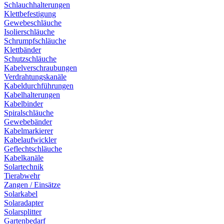
Schlauchhalterungen
Klettbefestigung
Gewebeschläuche
Isolierschläuche
Schrumpfschläuche
Klettbänder
Schutzschläuche
Kabelverschraubungen
Verdrahtungskanäle
Kabeldurchführungen
Kabelhalterungen
Kabelbinder
Spiralschläuche
Gewebebänder
Kabelmarkierer
Kabelaufwickler
Geflechtschläuche
Kabelkanäle
Solartechnik
Tierabwehr
Zangen / Einsätze
Solarkabel
Solaradapter
Solarsplitter
Gartenbedarf