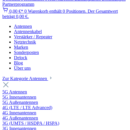
Partnerprogramm
0,00 €*
0
Warenkorb enthält 0 Positionen. Der Gesamtwert
beträgt 0,00 €.
Antennen
Antennenkabel
Verstärker / Repeater
Netztechnik
Marken
Sonderposten
Delock
Blog
Über uns
Zur Kategorie Antennen
5G Antennen
5G Innenantennen
5G Außenantennen
4G (LTE / LTE Advanced)
4G Innenantennen
4G Außenantennen
3G (UMTS / HSDPA / HSPA)
3G Innenantennen