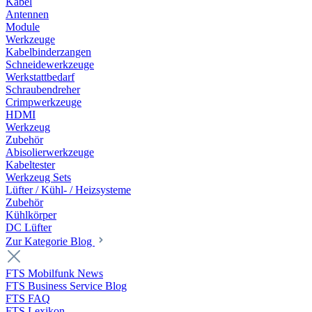
Kabel
Antennen
Module
Werkzeuge
Kabelbinderzangen
Schneidewerkzeuge
Werkstattbedarf
Schraubendreher
Crimpwerkzeuge
HDMI
Werkzeug
Zubehör
Abisolierwerkzeuge
Kabeltester
Werkzeug Sets
Lüfter / Kühl- / Heizsysteme
Zubehör
Kühlkörper
DC Lüfter
Zur Kategorie Blog
FTS Mobilfunk News
FTS Business Service Blog
FTS FAQ
FTS Lexikon