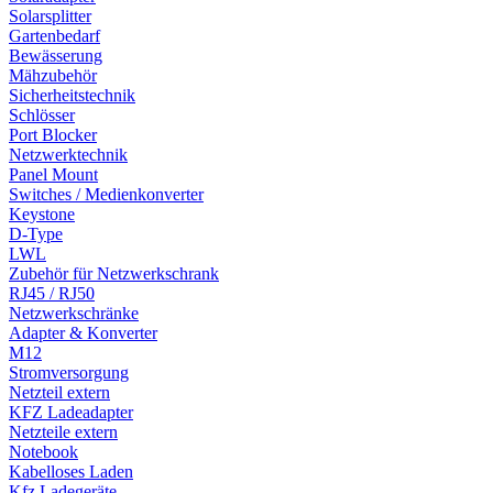
Solarsplitter
Gartenbedarf
Bewässerung
Mähzubehör
Sicherheitstechnik
Schlösser
Port Blocker
Netzwerktechnik
Panel Mount
Switches / Medienkonverter
Keystone
D-Type
LWL
Zubehör für Netzwerkschrank
RJ45 / RJ50
Netzwerkschränke
Adapter & Konverter
M12
Stromversorgung
Netzteil extern
KFZ Ladeadapter
Netzteile extern
Notebook
Kabelloses Laden
Kfz Ladegeräte