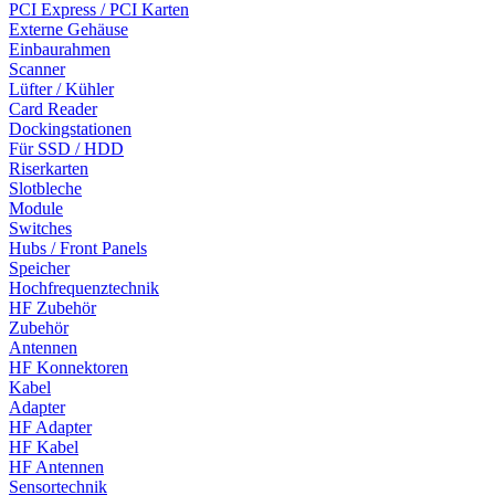
PCI Express / PCI Karten
Externe Gehäuse
Einbaurahmen
Scanner
Lüfter / Kühler
Card Reader
Dockingstationen
Für SSD / HDD
Riserkarten
Slotbleche
Module
Switches
Hubs / Front Panels
Speicher
Hochfrequenztechnik
HF Zubehör
Zubehör
Antennen
HF Konnektoren
Kabel
Adapter
HF Adapter
HF Kabel
HF Antennen
Sensortechnik