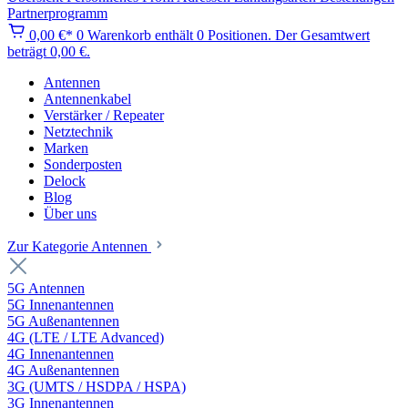
Partnerprogramm
0,00 €*
0
Warenkorb enthält 0 Positionen. Der Gesamtwert
beträgt 0,00 €.
Antennen
Antennenkabel
Verstärker / Repeater
Netztechnik
Marken
Sonderposten
Delock
Blog
Über uns
Zur Kategorie Antennen
5G Antennen
5G Innenantennen
5G Außenantennen
4G (LTE / LTE Advanced)
4G Innenantennen
4G Außenantennen
3G (UMTS / HSDPA / HSPA)
3G Innenantennen