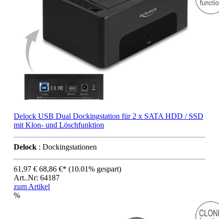
Delock USB Dual Dockingstation für 2 x SATA HDD / SSD
mit Klon- und Löschfunktion
Delock
: Dockingstationen
61,97 €
68,86 €*
(10.01% gespart)
Art..Nr: 64187
zum Artikel
%