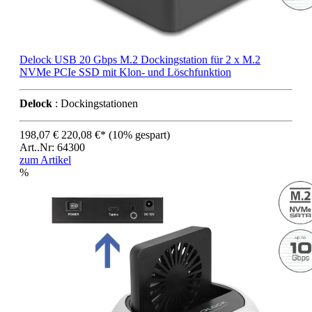
Delock USB 20 Gbps M.2 Dockingstation für 2 x M.2
NVMe PCIe SSD mit Klon- und Löschfunktion
Delock
: Dockingstationen
198,07 €
220,08 €*
(10% gespart)
Art..Nr: 64300
zum Artikel
%