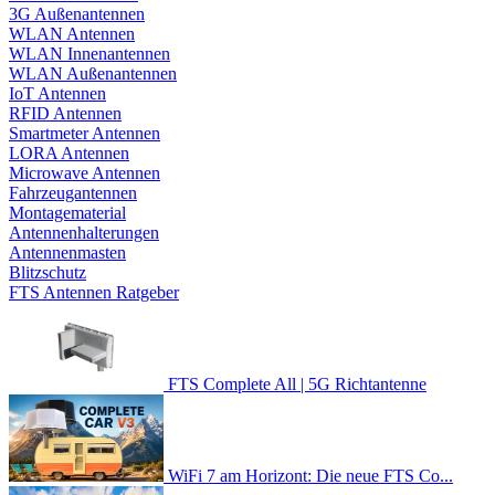
3G Außenantennen
WLAN Antennen
WLAN Innenantennen
WLAN Außenantennen
IoT Antennen
RFID Antennen
Smartmeter Antennen
LORA Antennen
Microwave Antennen
Fahrzeugantennen
Montagematerial
Antennenhalterungen
Antennenmasten
Blitzschutz
FTS Antennen Ratgeber
FTS Complete All | 5G Richtantenne
WiFi 7 am Horizont: Die neue FTS Co...