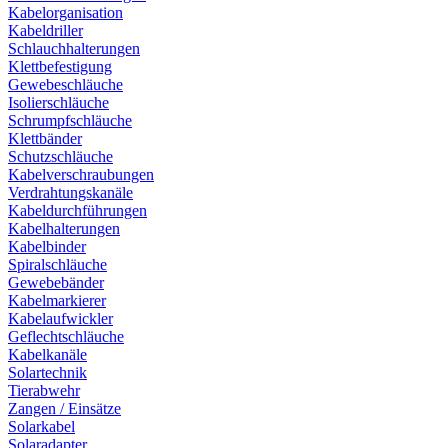
Kabelorganisation
Kabeldriller
Schlauchhalterungen
Klettbefestigung
Gewebeschläuche
Isolierschläuche
Schrumpfschläuche
Klettbänder
Schutzschläuche
Kabelverschraubungen
Verdrahtungskanäle
Kabeldurchführungen
Kabelhalterungen
Kabelbinder
Spiralschläuche
Gewebebänder
Kabelmarkierer
Kabelaufwickler
Geflechtschläuche
Kabelkanäle
Solartechnik
Tierabwehr
Zangen / Einsätze
Solarkabel
Solaradapter