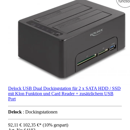
Delock USB Dual Dockingstation für 2 x SATA HDD / SSD
mit Klon Funktion und Card Reader + zusätzlichem USB
Port
Delock
: Dockingstationen
92,11 €
102,35 €*
(10% gespart)