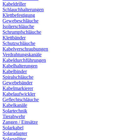
Kabeldriller
Schlauchhalterungen
Klettbefestigung
Gewebeschläuche
Isolierschläuche
Schrumpfschläuche
Klettbänder
Schutzschläuche
Kabelverschraubungen
Verdrahtungskanäle
Kabeldurchführungen
Kabelhalterungen
Kabelbinder
Spiralschläuche
Gewebebänder
Kabelmarkierer
Kabelaufwickler
Geflechtschläuche
Kabelkanäle
Solartechnik
Tierabwehr
Zangen / Einsätze
Solarkabel
Solaradapter
Solarsplitter