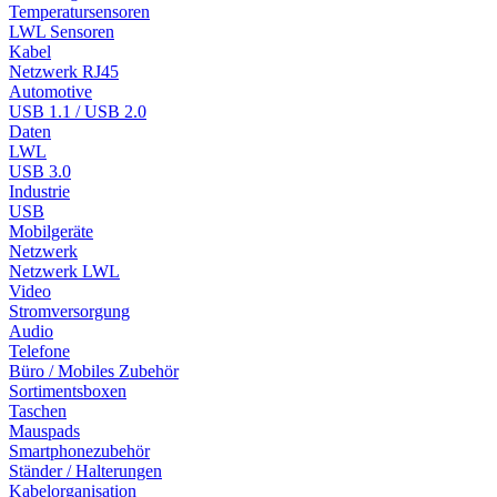
Temperatursensoren
LWL Sensoren
Kabel
Netzwerk RJ45
Automotive
USB 1.1 / USB 2.0
Daten
LWL
USB 3.0
Industrie
USB
Mobilgeräte
Netzwerk
Netzwerk LWL
Video
Stromversorgung
Audio
Telefone
Büro / Mobiles Zubehör
Sortimentsboxen
Taschen
Mauspads
Smartphonezubehör
Ständer / Halterungen
Kabelorganisation