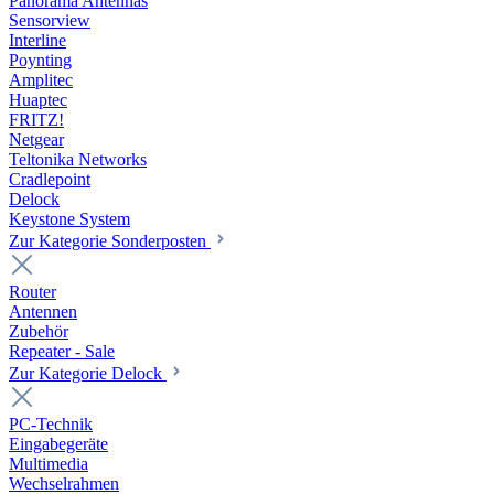
Panorama Antennas
Sensorview
Interline
Poynting
Amplitec
Huaptec
FRITZ!
Netgear
Teltonika Networks
Cradlepoint
Delock
Keystone System
Zur Kategorie Sonderposten
Router
Antennen
Zubehör
Repeater - Sale
Zur Kategorie Delock
PC-Technik
Eingabegeräte
Multimedia
Wechselrahmen