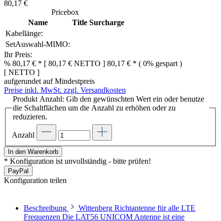
80,17 €
Pricebox
Name
Title
Surcharge
Kabellänge:
SetAuswahl-MIMO:
Ihr Preis:
%
80,17 € *
[
80,17 €
NETTO
]
80,17 € *
( 0% gespart )
[
NETTO
]
aufgerundet auf Mindestpreis
Preise inkl. MwSt. zzgl. Versandkosten
Produkt Anzahl: Gib den gewünschten Wert ein oder benutze
die Schaltflächen um die Anzahl zu erhöhen oder zu
reduzieren.
Anzahl
In den Warenkorb
* Konfiguration ist unvollständig - bitte prüfen!
Pay
Pal
Konfiguration teilen
Beschreibung
Wittenberg Richtantenne für alle LTE
Frequenzen Die LAT56 UNICOM Antenne ist eine