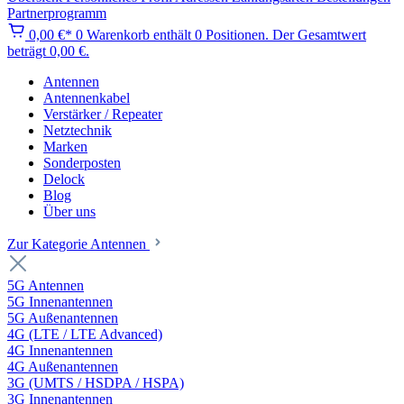
Partnerprogramm
0,00 €*
0
Warenkorb enthält 0 Positionen. Der Gesamtwert
beträgt 0,00 €.
Antennen
Antennenkabel
Verstärker / Repeater
Netztechnik
Marken
Sonderposten
Delock
Blog
Über uns
Zur Kategorie Antennen
5G Antennen
5G Innenantennen
5G Außenantennen
4G (LTE / LTE Advanced)
4G Innenantennen
4G Außenantennen
3G (UMTS / HSDPA / HSPA)
3G Innenantennen