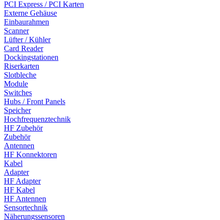
PCI Express / PCI Karten
Externe Gehäuse
Einbaurahmen
Scanner
Lüfter / Kühler
Card Reader
Dockingstationen
Riserkarten
Slotbleche
Module
Switches
Hubs / Front Panels
Speicher
Hochfrequenztechnik
HF Zubehör
Zubehör
Antennen
HF Konnektoren
Kabel
Adapter
HF Adapter
HF Kabel
HF Antennen
Sensortechnik
Näherungssensoren