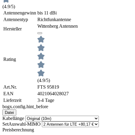
(4.9/5)
Antennengewinn
bis 11 dBi
Antennentyp
Richtfunkantenne
Wittenberg Antennen
Hersteller
Rating
(4.9/5)
Art.Nr.
FTS 95819
EAN
4021064028027
Lieferzeit
3-4 Tage
bogx.config.hint_before
Datei
Kabellänge
SetAuswahl-MIMO
Preisberechnung