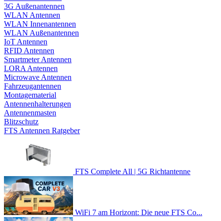
3G Außenantennen
WLAN Antennen
WLAN Innenantennen
WLAN Außenantennen
IoT Antennen
RFID Antennen
Smartmeter Antennen
LORA Antennen
Microwave Antennen
Fahrzeugantennen
Montagematerial
Antennenhalterungen
Antennenmasten
Blitzschutz
FTS Antennen Ratgeber
FTS Complete All | 5G Richtantenne
WiFi 7 am Horizont: Die neue FTS Co...