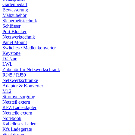
Gartenbedarf
Bewässerung
Mähzubehör
Sicherheitstechnik
Schlösser
Port Blocker
Netzwerktechnik
Panel Mount
Switches / Medienkonverter
Keystone
D-Type
LWL
Zubehör für Netzwerkschrank
RJ45 / RJ50
Netzwerkschränke
Adapter & Konverter
M12
Stromversorgung
Netzteil extern
KFZ Ladeadapter
Netzteile extern
Notebook
Kabelloses Laden
Kfz Ladegeräte
Steckdosen