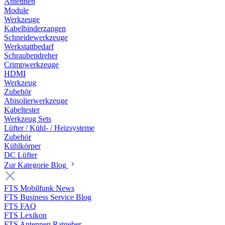
Antennen
Module
Werkzeuge
Kabelbinderzangen
Schneidewerkzeuge
Werkstattbedarf
Schraubendreher
Crimpwerkzeuge
HDMI
Werkzeug
Zubehör
Abisolierwerkzeuge
Kabeltester
Werkzeug Sets
Lüfter / Kühl- / Heizsysteme
Zubehör
Kühlkörper
DC Lüfter
Zur Kategorie Blog
FTS Mobilfunk News
FTS Business Service Blog
FTS FAQ
FTS Lexikon
FTS Antennen Ratgeber