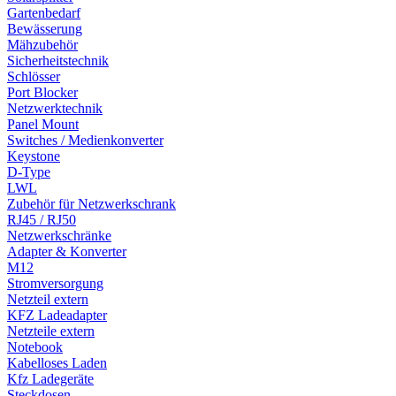
Gartenbedarf
Bewässerung
Mähzubehör
Sicherheitstechnik
Schlösser
Port Blocker
Netzwerktechnik
Panel Mount
Switches / Medienkonverter
Keystone
D-Type
LWL
Zubehör für Netzwerkschrank
RJ45 / RJ50
Netzwerkschränke
Adapter & Konverter
M12
Stromversorgung
Netzteil extern
KFZ Ladeadapter
Netzteile extern
Notebook
Kabelloses Laden
Kfz Ladegeräte
Steckdosen