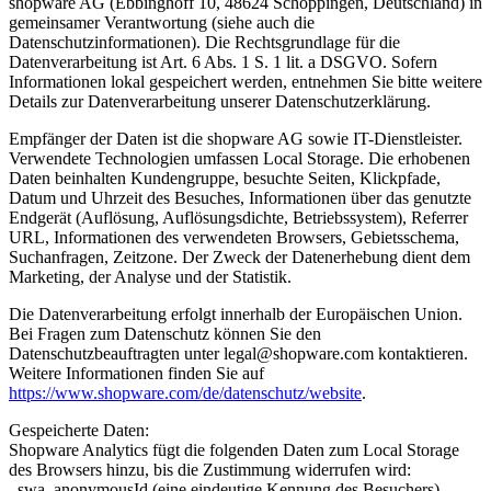
shopware AG (Ebbinghoff 10, 48624 Schöppingen, Deutschland) in
gemeinsamer Verantwortung (siehe auch die
Datenschutzinformationen). Die Rechtsgrundlage für die
Datenverarbeitung ist Art. 6 Abs. 1 S. 1 lit. a DSGVO. Sofern
Informationen lokal gespeichert werden, entnehmen Sie bitte weitere
Details zur Datenverarbeitung unserer Datenschutzerklärung.
Empfänger der Daten ist die shopware AG sowie IT-Dienstleister.
Verwendete Technologien umfassen Local Storage. Die erhobenen
Daten beinhalten Kundengruppe, besuchte Seiten, Klickpfade,
Datum und Uhrzeit des Besuches, Informationen über das genutzte
Endgerät (Auflösung, Auflösungsdichte, Betriebssystem), Referrer
URL, Informationen des verwendeten Browsers, Gebietsschema,
Suchanfragen, Zeitzone. Der Zweck der Datenerhebung dient dem
Marketing, der Analyse und der Statistik.
Die Datenverarbeitung erfolgt innerhalb der Europäischen Union.
Bei Fragen zum Datenschutz können Sie den
Datenschutzbeauftragten unter legal@shopware.com kontaktieren.
Weitere Informationen finden Sie auf
https://www.shopware.com/de/datenschutz/website
.
Gespeicherte Daten:
Shopware Analytics fügt die folgenden Daten zum Local Storage
des Browsers hinzu, bis die Zustimmung widerrufen wird:
_swa_anonymousId (eine eindeutige Kennung des Besuchers),