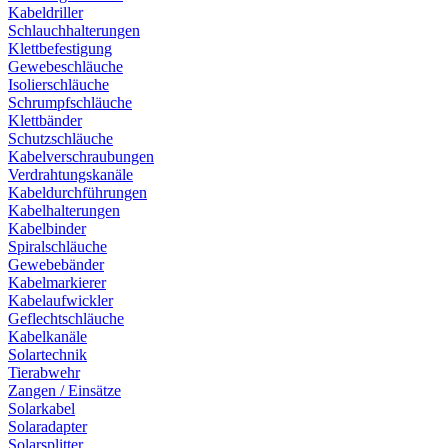
Kabeldriller
Schlauchhalterungen
Klettbefestigung
Gewebeschläuche
Isolierschläuche
Schrumpfschläuche
Klettbänder
Schutzschläuche
Kabelverschraubungen
Verdrahtungskanäle
Kabeldurchführungen
Kabelhalterungen
Kabelbinder
Spiralschläuche
Gewebebänder
Kabelmarkierer
Kabelaufwickler
Geflechtschläuche
Kabelkanäle
Solartechnik
Tierabwehr
Zangen / Einsätze
Solarkabel
Solaradapter
Solarsplitter