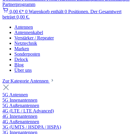
Partnerprogramm
0,00 €*
0
Warenkorb enthält 0 Positionen. Der Gesamtwert
beträgt 0,00 €.
Antennen
Antennenkabel
Verstärker / Repeater
Netztechnik
Marken
Sonderposten
Delock
Blog
Über uns
Zur Kategorie Antennen
5G Antennen
5G Innenantennen
5G Außenantennen
4G (LTE / LTE Advanced)
4G Innenantennen
4G Außenantennen
3G (UMTS / HSDPA / HSPA)
3G Innenantennen