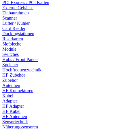
PCI Express / PCI Karten
Externe Gehäuse
Einbaurahmen
Scanner
Lüfter / Kühler
Card Reader
Dockingstationen
Riserkarten
Slotbleche
Module
Switches
Hubs / Front Panels
Speicher
Hochfrequenztechnik
HF Zubehör
Zubehör
Antennen
HF Konnektoren
Kabel
Adapter
HF Adapter
HF Kabel
HF Antennen
Sensortechnik
Näherungssensoren