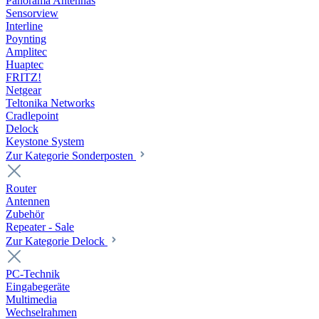
Panorama Antennas
Sensorview
Interline
Poynting
Amplitec
Huaptec
FRITZ!
Netgear
Teltonika Networks
Cradlepoint
Delock
Keystone System
Zur Kategorie Sonderposten
Router
Antennen
Zubehör
Repeater - Sale
Zur Kategorie Delock
PC-Technik
Eingabegeräte
Multimedia
Wechselrahmen