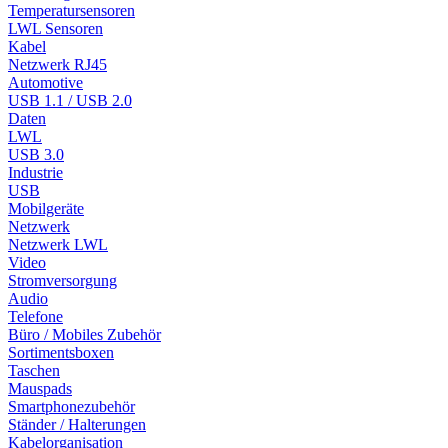
Temperatursensoren
LWL Sensoren
Kabel
Netzwerk RJ45
Automotive
USB 1.1 / USB 2.0
Daten
LWL
USB 3.0
Industrie
USB
Mobilgeräte
Netzwerk
Netzwerk LWL
Video
Stromversorgung
Audio
Telefone
Büro / Mobiles Zubehör
Sortimentsboxen
Taschen
Mauspads
Smartphonezubehör
Ständer / Halterungen
Kabelorganisation