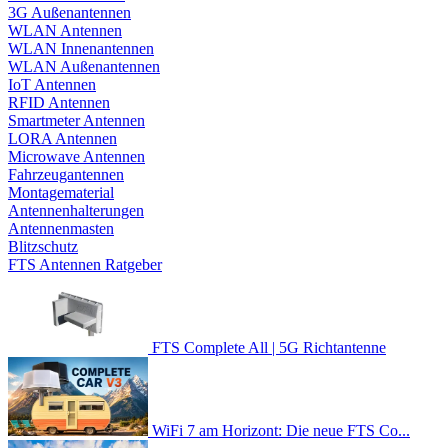
3G Außenantennen
WLAN Antennen
WLAN Innenantennen
WLAN Außenantennen
IoT Antennen
RFID Antennen
Smartmeter Antennen
LORA Antennen
Microwave Antennen
Fahrzeugantennen
Montagematerial
Antennenhalterungen
Antennenmasten
Blitzschutz
FTS Antennen Ratgeber
FTS Complete All | 5G Richtantenne
WiFi 7 am Horizont: Die neue FTS Co...