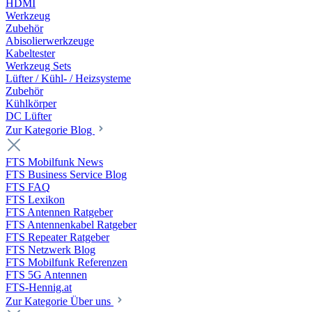
HDMI
Werkzeug
Zubehör
Abisolierwerkzeuge
Kabeltester
Werkzeug Sets
Lüfter / Kühl- / Heizsysteme
Zubehör
Kühlkörper
DC Lüfter
Zur Kategorie Blog
FTS Mobilfunk News
FTS Business Service Blog
FTS FAQ
FTS Lexikon
FTS Antennen Ratgeber
FTS Antennenkabel Ratgeber
FTS Repeater Ratgeber
FTS Netzwerk Blog
FTS Mobilfunk Referenzen
FTS 5G Antennen
FTS-Hennig.at
Zur Kategorie Über uns