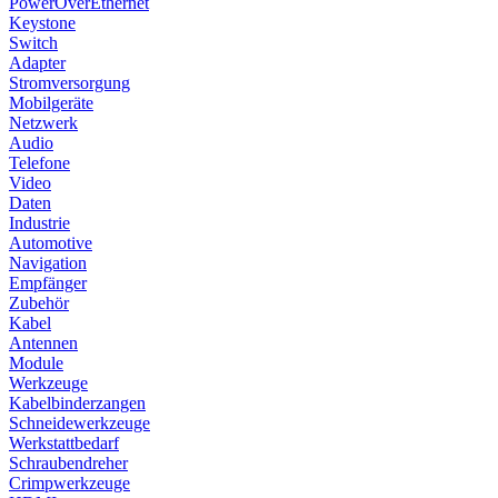
PowerOverEthernet
Keystone
Switch
Adapter
Stromversorgung
Mobilgeräte
Netzwerk
Audio
Telefone
Video
Daten
Industrie
Automotive
Navigation
Empfänger
Zubehör
Kabel
Antennen
Module
Werkzeuge
Kabelbinderzangen
Schneidewerkzeuge
Werkstattbedarf
Schraubendreher
Crimpwerkzeuge