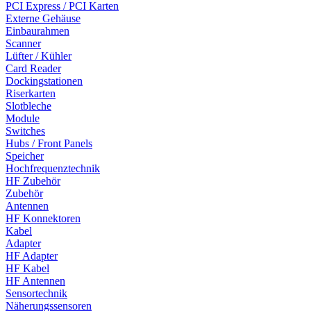
PCI Express / PCI Karten
Externe Gehäuse
Einbaurahmen
Scanner
Lüfter / Kühler
Card Reader
Dockingstationen
Riserkarten
Slotbleche
Module
Switches
Hubs / Front Panels
Speicher
Hochfrequenztechnik
HF Zubehör
Zubehör
Antennen
HF Konnektoren
Kabel
Adapter
HF Adapter
HF Kabel
HF Antennen
Sensortechnik
Näherungssensoren