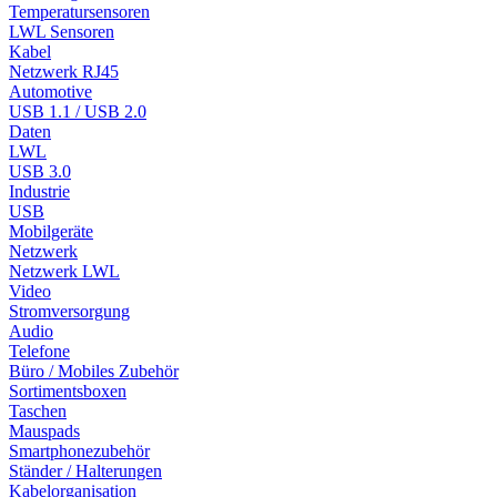
Temperatursensoren
LWL Sensoren
Kabel
Netzwerk RJ45
Automotive
USB 1.1 / USB 2.0
Daten
LWL
USB 3.0
Industrie
USB
Mobilgeräte
Netzwerk
Netzwerk LWL
Video
Stromversorgung
Audio
Telefone
Büro / Mobiles Zubehör
Sortimentsboxen
Taschen
Mauspads
Smartphonezubehör
Ständer / Halterungen
Kabelorganisation