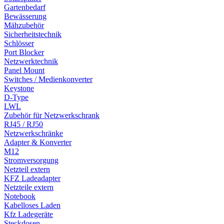
Gartenbedarf
Bewässerung
Mähzubehör
Sicherheitstechnik
Schlösser
Port Blocker
Netzwerktechnik
Panel Mount
Switches / Medienkonverter
Keystone
D-Type
LWL
Zubehör für Netzwerkschrank
RJ45 / RJ50
Netzwerkschränke
Adapter & Konverter
M12
Stromversorgung
Netzteil extern
KFZ Ladeadapter
Netzteile extern
Notebook
Kabelloses Laden
Kfz Ladegeräte
Steckdosen