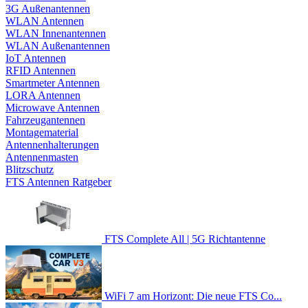
3G Außenantennen
WLAN Antennen
WLAN Innenantennen
WLAN Außenantennen
IoT Antennen
RFID Antennen
Smartmeter Antennen
LORA Antennen
Microwave Antennen
Fahrzeugantennen
Montagematerial
Antennenhalterungen
Antennenmasten
Blitzschutz
FTS Antennen Ratgeber
FTS Complete All | 5G Richtantenne
WiFi 7 am Horizont: Die neue FTS Co...