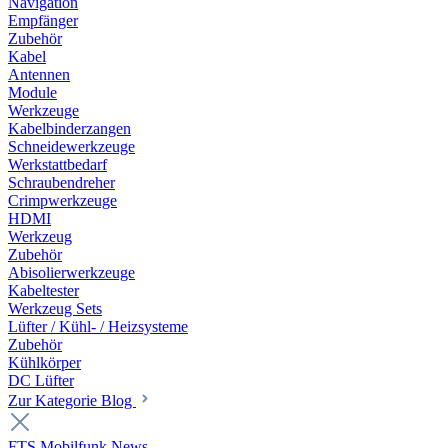
Navigation
Empfänger
Zubehör
Kabel
Antennen
Module
Werkzeuge
Kabelbinderzangen
Schneidewerkzeuge
Werkstattbedarf
Schraubendreher
Crimpwerkzeuge
HDMI
Werkzeug
Zubehör
Abisolierwerkzeuge
Kabeltester
Werkzeug Sets
Lüfter / Kühl- / Heizsysteme
Zubehör
Kühlkörper
DC Lüfter
Zur Kategorie Blog
FTS Mobilfunk News