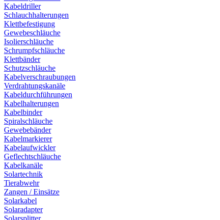
Kabeldriller
Schlauchhalterungen
Klettbefestigung
Gewebeschläuche
Isolierschläuche
Schrumpfschläuche
Klettbänder
Schutzschläuche
Kabelverschraubungen
Verdrahtungskanäle
Kabeldurchführungen
Kabelhalterungen
Kabelbinder
Spiralschläuche
Gewebebänder
Kabelmarkierer
Kabelaufwickler
Geflechtschläuche
Kabelkanäle
Solartechnik
Tierabwehr
Zangen / Einsätze
Solarkabel
Solaradapter
Solarsplitter