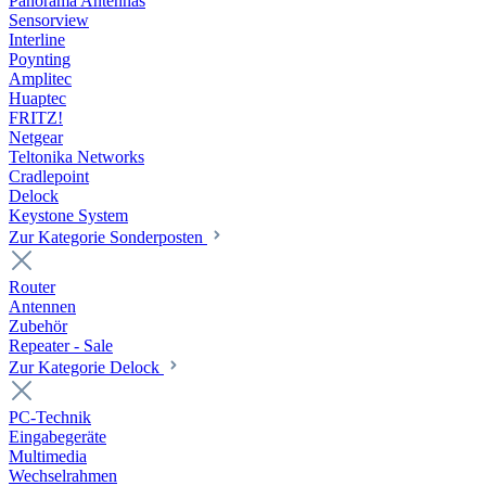
Panorama Antennas
Sensorview
Interline
Poynting
Amplitec
Huaptec
FRITZ!
Netgear
Teltonika Networks
Cradlepoint
Delock
Keystone System
Zur Kategorie Sonderposten
Router
Antennen
Zubehör
Repeater - Sale
Zur Kategorie Delock
PC-Technik
Eingabegeräte
Multimedia
Wechselrahmen