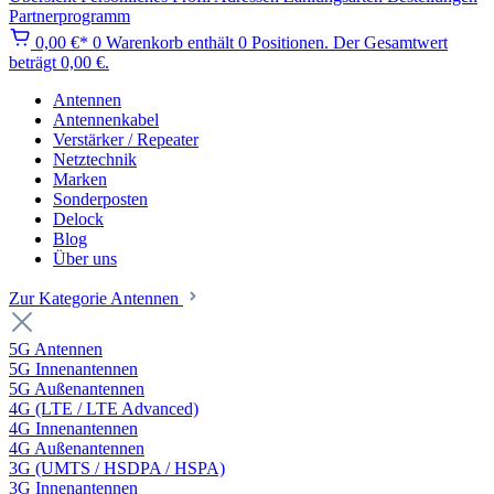
Partnerprogramm
0,00 €*
0
Warenkorb enthält 0 Positionen. Der Gesamtwert
beträgt 0,00 €.
Antennen
Antennenkabel
Verstärker / Repeater
Netztechnik
Marken
Sonderposten
Delock
Blog
Über uns
Zur Kategorie Antennen
5G Antennen
5G Innenantennen
5G Außenantennen
4G (LTE / LTE Advanced)
4G Innenantennen
4G Außenantennen
3G (UMTS / HSDPA / HSPA)
3G Innenantennen