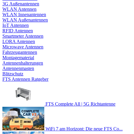
3G Außenantennen
WLAN Antennen
WLAN Innenantennen
WLAN Außenantennen
IoT Antennen
RFID Antennen
Smartmeter Antennen
LORA Antennen
Microwave Antennen
Fahrzeugantennen
Montagematerial
Antennenhalterungen
Antennenmasten
Blitzschutz
FTS Antennen Ratgeber
FTS Complete All | 5G Richtantenne
WiFi 7 am Horizont: Die neue FTS Co...