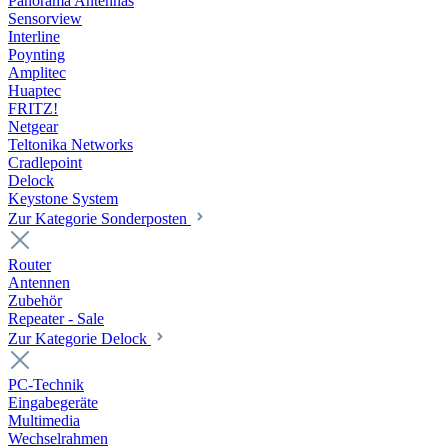
Panorama Antennas
Sensorview
Interline
Poynting
Amplitec
Huaptec
FRITZ!
Netgear
Teltonika Networks
Cradlepoint
Delock
Keystone System
Zur Kategorie Sonderposten
Router
Antennen
Zubehör
Repeater - Sale
Zur Kategorie Delock
PC-Technik
Eingabegeräte
Multimedia
Wechselrahmen