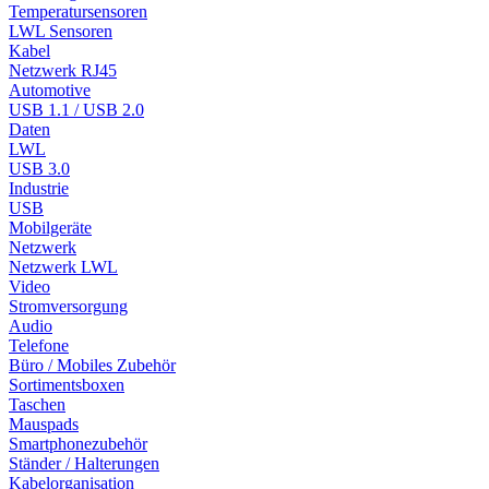
Temperatursensoren
LWL Sensoren
Kabel
Netzwerk RJ45
Automotive
USB 1.1 / USB 2.0
Daten
LWL
USB 3.0
Industrie
USB
Mobilgeräte
Netzwerk
Netzwerk LWL
Video
Stromversorgung
Audio
Telefone
Büro / Mobiles Zubehör
Sortimentsboxen
Taschen
Mauspads
Smartphonezubehör
Ständer / Halterungen
Kabelorganisation